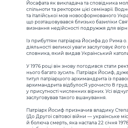
Йосафата як викладача та сповідника мо
спільноти та ректором цієї семінарії. Во
та італійської мов новосформованого Укр
що розташовувався близько базиліки Святої
визнання недійсності подружжя для вірни
Із прибуттям патріарха Йосифа до Рима о.
діяльності великої уваги заслуговує йог
словника, який видав Український католи
У 1976 році він знову погодився стати рек
нього багато зусиль. Патріарх Йосиф, дуже
титул патріаршого архимандрита із право
архимандрита відбулосЯ урочисто 8 грудня
у присутності численних вірних. Усі відчу
заслуговував такого вшанування.
Патріарх Йосиф призначив владику Степ
(До Другої світової війни — українське мі
й болюча смерть, яка настала 22 січня 1978