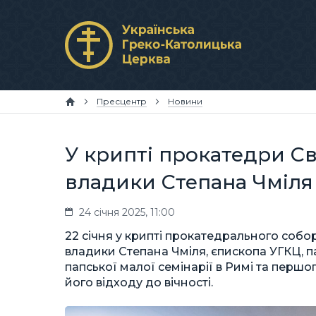
Пресцентр
Новини
У крипті прокатедри Св
владики Степана Чміля
24 січня 2025, 11:00
22 січня у крипті прокатедрального собо
владики Степана Чміля, єпископа УГКЦ, 
папської малої семінарії в Римі та першог
його відходу до вічності.