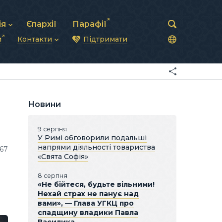
ія
Єпархії
Парафії
и
Контакти
Підтримати
астирська рада
нод
нсово-господарська діяльність
Загальна інформація
ди
ки та комунікації
Глава УГКЦ
ністративні питання
Синоди Єпископів
підрозділи
Трибунал
Патріарша курія
Новини
Єпархії та екзархати
9 серпня
У Римі обговорили подальші
напрями діяльності товариства
67
«Свята Софія»
8 серпня
«Не бійтеся, будьте вільними!
Нехай страх не панує над
вами», — Глава УГКЦ про
спадщину владики Павла