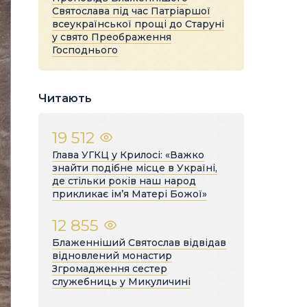
Святослава під час Патріаршої
всеукраїнської прощі до Старуні
у свято Преображення
Господнього
Читають
19 512
Глава УГКЦ у Крилосі: «Важко
знайти подібне місце в Україні,
де стільки років наш народ
прикликає ім’я Матері Божої»
12 855
Блаженніший Святослав відвідав
відновлений монастир
Згромадження сестер
служебниць у Микуличині