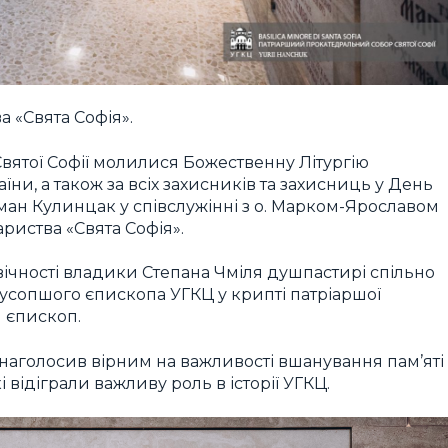
 «Свята Софія».
вятої Софії молилися Божественну Літургію
ни, а також за всіх захисників та захисниць у День
оман Кулинцак у співслужінні з о. Марком-Ярославом
риства «Свята Софія».
о вічності владики Степана Чміля душпастирі спільно
усопшого єпископа УГКЦ у крипті патріаршої
й єпископ.
 наголосив вірним на важливості вшанування пам’яті
і відіграли важливу роль в історії УГКЦ.