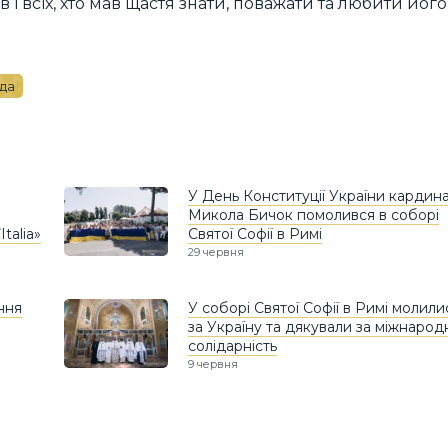
 і всіх, хто мав щастя знати, поважати та любити його
да
У День Конституції України кардин
Микола Бичок помолився в соборі
talia»
Святої Софії в Римі
29 червня
ння
У соборі Святої Софії в Римі молили
за Україну та дякували за міжнарод
солідарність
9 червня