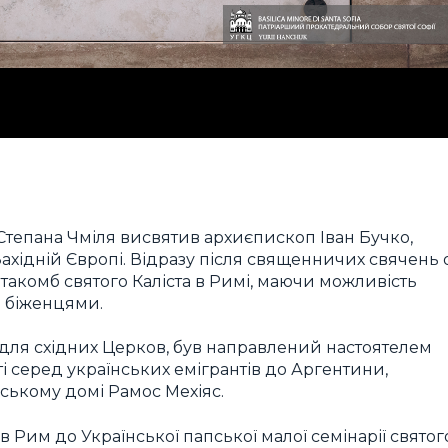
 Степана Чміля висвятив архиєпископ Іван Бучко,
Західній Європі. Відразу після священничих свячень о
такомб святого Каліста в Римі, маючи можливість
и біженцями.
ї для східних Церков, був направлений настоятелем
 серед українських емігрантів до Аргентини,
нському домі Рамос Мехіяс.
в Рим до Української папської малої семінарії святог