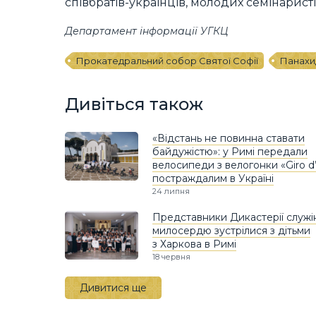
співбратів-українців, молодих семінаристів
Департамент інформації УГКЦ
Прокатедральний собор Святої Софії
Панахи
Дивіться також
«Відстань не повинна ставати
байдужістю»: у Римі передали
велосипеди з велогонки «Giro d’I
постраждалим в Україні
24 липня
Представники Дикастерії служі
милосердю зустрілися з дітьми
з Харкова в Римі
18 червня
Дивитися ще