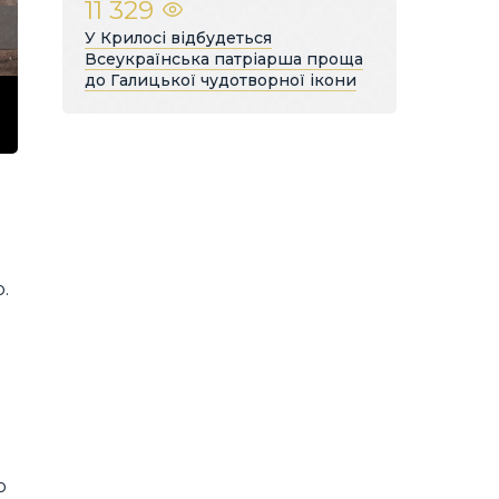
11 329
У Крилосі відбудеться
Всеукраїнська патріарша проща
до Галицької чудотворної ікони
.
о