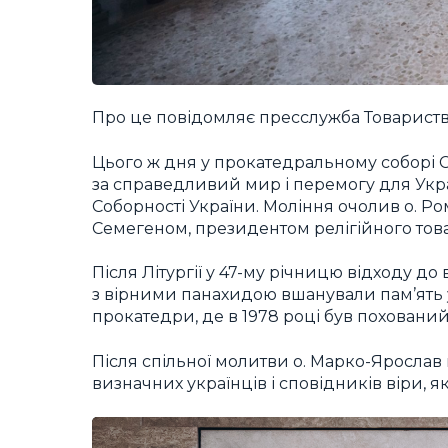
Про це повідомляє пресслужба Товариства
Цього ж дня у прокатедральному соборі С
за справедливий мир і перемогу для Украї
Соборності України. Моління очолив о. Р
Семегеном, президентом релігійного това
Після Літургії у 47-му річницю відходу д
з вірними панахидою вшанували пам’ять 
прокатедри, де в 1978 році був поховани
Після спільної молитви о. Марко-Ярослав
визначних українців і сповідників віри, як