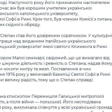
лоді. Наступного року його призначили настоятелем
дночас він був хорошим учителем української
аїнського католицького університету,
 Софії в Римі. Крім того, був членом Комісії з питань
х східного обряду.
 Степан став його довіреним соратником. У культурн
о праця над виданням італійсько-українського
цький університет імені святого Климента в Римі.
тором Малої семінарії, свідомий, що це вимагало від
 цінуючи діяльність і ревність о. Степана, надав йом
м носити митру та жезл. Поставлення в чин
 1976 року у величавій базиліці Святої Софії в Римі
ли велику радість, тому що о. Степан справді
ана єпископом Перемишля Галицької митрополії
сто, а після війни — польське). Його несподівана
 року, викликала співчуття у всієї української громад