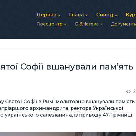
Церква
Глава
Синод
Кур
Пресцентр
Бібліотека
Документ
Про УГКЦ
Блаженніший Святослав
Синод Єпископів
Душп
Історія УГКЦ
Біографія
Архиєрейський Си
Фіна
Новини
Святе Письмо
Структура УГКЦ
Фотографії
Митрополичі Сино
Зв’яз
Анонси
Богослужіння
Майбутнє УГКЦ
Щоденні відеозвернення
Єпископи
Адмі
Публікації
Молитви
Інші 
Історії
Подкасти
ятої Софії вшанували пам’ять
Фото та відео
Архів новин (2013–2022)
2
ру Святої Софії в Римі молитовно вшанували пам’ять
патріаршого архимандрита, ректора Української
о українського салезіанина, із приводу 47-ї річниці