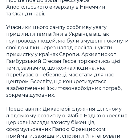
Апостольського екзархату в Німеччині
та Скандинавії.
Учасники цього саміту особливу увагу
приділили темі війни в Україні, а відтак
і супроводу людей, які були змушені покинути
свої домівки через напад росії та шукати
прихистку у країнах Європи. Архиєпископ
Гамбурзький Стефан Гессе, торкаючись цієї
теми, зазначив, що кожна людина, яка
перебуває в небезпеці, має стати для нас
центром Всесвіту, що конкретизується
в забезпеченні її життєвонеобхідних потреб,
зокрема духовних.
Представник Дикастерії служіння цілісному
людському розвитку о. Фабіо Баджо окреслив
церковні засади захисту біженців,
сформульованих Папою Франциском:
приймати, захищати, сприяти й інтегрувати.