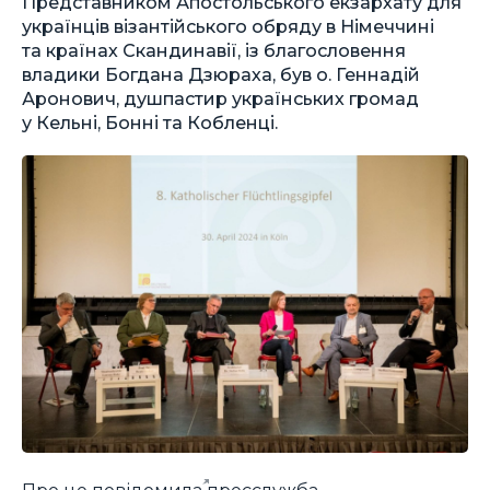
Представником Апостольського екзархату для
українців візантійського обряду в Німеччині
та країнах Скандинавії, із благословення
владики Богдана Дзюраха, був о. Геннадій
Аронович, душпастир українських громад
у Кельні, Бонні та Кобленці.
Про це
повідомила
пресслужба