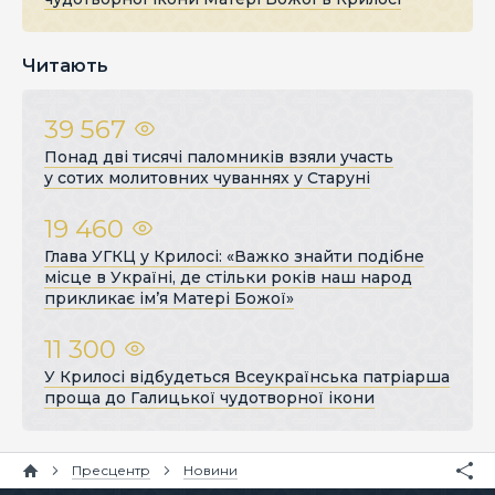
Читають
39 567
Понад дві тисячі паломників взяли участь
у сотих молитовних чуваннях у Старуні
19 460
Глава УГКЦ у Крилосі: «Важко знайти подібне
місце в Україні, де стільки років наш народ
прикликає ім’я Матері Божої»
11 300
У Крилосі відбудеться Всеукраїнська патріарша
проща до Галицької чудотворної ікони
Пресцентр
Новини