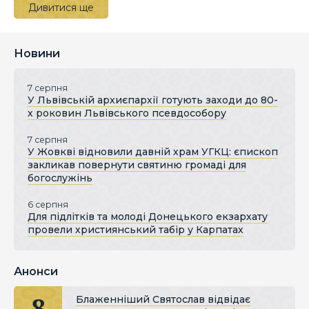
Дивитися ще
Новини
7 серпня
У Львівській архиєпархії готують заходи до 80-
х роковин Львівського псевдособору
7 серпня
У Жовкві відновили давній храм УГКЦ: єпископ
закликав повернути святиню громаді для
богослужінь
6 серпня
Для підлітків та молоді Донецького екзархату
провели християнський табір у Карпатах
Анонси
8
Блаженніший Святослав відвідає