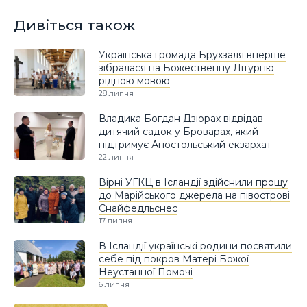
Дивіться також
Українська громада Брухзаля вперше
зібралася на Божественну Літургію
рідною мовою
28 липня
Владика Богдан Дзюрах відвідав
дитячий садок у Броварах, який
підтримує Апостольський екзархат
22 липня
Вірні УГКЦ в Ісландії здійснили прощу
до Марійського джерела на півострові
Снайфедльснес
17 липня
В Ісландії українські родини посвятили
себе під покров Матері Божої
Неустанної Помочі
6 липня