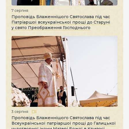
7 серпня
Проповідь Блаженнішого Святослава під час
Патріаршої всеукраїнської прощі до Старуні
у свято Преображення Господнього
3 серпня
Проповідь Блаженнішого Святослава під час
Всеукраїнської патріаршої прощі до Галицької
чудотворної ікони Матері Божої в Крилосі