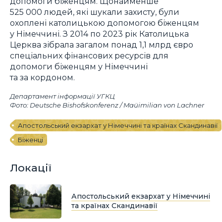
допомоги біженцям. Щонайменше
525 000 людей, які шукали захисту, були
охоплені католицькою допомогою біженцям
у Німеччині. З 2014 по 2023 рік Католицька
Церква зібрала загалом понад 1,1 млрд євро
спеціальних фінансових ресурсів для
допомоги біженцям у Німеччині
та за кордоном.
Департамент інформації УГКЦ
Фото: Deutsche Bishofskonferenz / Maüimilian von Lachner
Апостольський екзархат у Німеччині та країнах Скандинавії
Біженці
Локації
Апостольський екзархат у Німеччині
та країнах Скандинавії