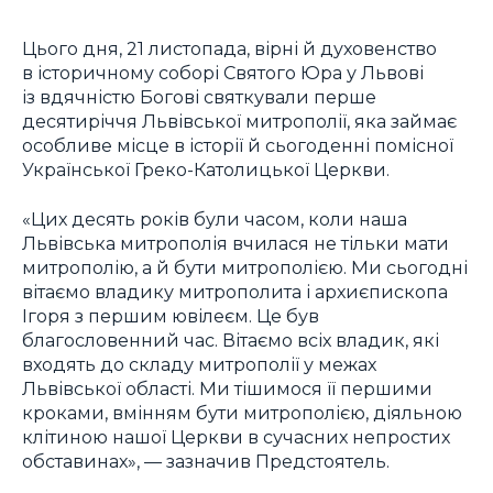
Цього дня, 21 листопада, вірні й духовенство
в історичному соборі Святого Юра у Львові
із вдячністю Богові святкували перше
десятиріччя Львівської митрополії, яка займає
особливе місце в історії й сьогоденні помісної
Української Греко-Католицької Церкви.
«Цих десять років були часом, коли наша
Львівська митрополія вчилася не тільки мати
митрополію, а й бути митрополією. Ми сьогодні
вітаємо владику митрополита і архиєпископа
Ігоря з першим ювілеєм. Це був
благословенний час. Вітаємо всіх владик, які
входять до складу митрополії у межах
Львівської області. Ми тішимося її першими
кроками, вмінням бути митрополією, діяльною
клітиною нашої Церкви в сучасних непростих
обставинах», — зазначив Предстоятель.