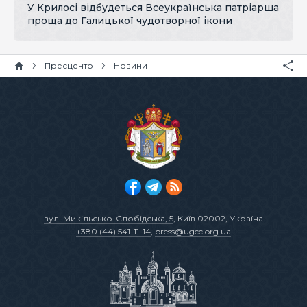
У Крилосі відбудеться Всеукраїнська патріарша
проща до Галицької чудотворної ікони
Пресцентр
Новини
вул. Микільсько-Слобідська, 5
, Київ 02002, Україна
+380 (44) 541-11-14
,
press@ugcc.org.ua