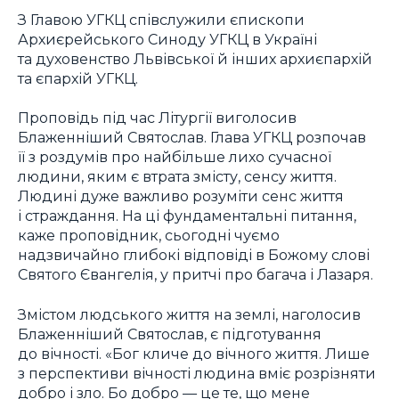
З Главою УГКЦ співслужили єпископи
Архиєрейського Cиноду УГКЦ в Україні
та духовенство Львівської й інших архиєпархій
та єпархій УГКЦ.
Проповідь під час Літургії виголосив
Блаженніший Святослав. Глава УГКЦ розпочав
її з роздумів про найбільше лихо сучасної
людини, яким є втрата змісту, сенсу життя.
Людині дуже важливо розуміти сенс життя
і страждання. На ці фундаментальні питання,
каже проповідник, сьогодні чуємо
надзвичайно глибокі відповіді в Божому слові
Святого Євангелія, у притчі про багача і Лазаря.
Змістом людського життя на землі, наголосив
Блаженніший Святослав, є підготування
до вічності. «Бог кличе до вічного життя. Лише
з перспективи вічності людина вміє розрізняти
добро і зло. Бо добро — це те, що мене