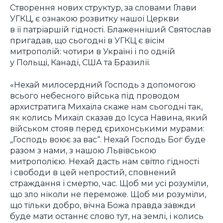
Створення нових структур, за словами Глави
УГКЦ, є ознакою розвитку нашої Церкви
в її патріаршій гідності. Блаженніший Святослав
пригадав, що сьогодні в УГКЦ є вісім
митрополій: чотири в Україні і по одній
у Польщі, Канаді, США та Бразилії.
«Нехай милосердний Господь з допомогою
всього небесного війська під проводом
архистратига Михаїла скаже нам сьогодні так,
як колись Михаїл сказав до Ісуса Навина, який
військом стояв перед єрихонськими мурами:
„Господь воює за вас“. Нехай Господь Бог буде
разом з нами, з нашою Львівською
митрополією. Нехай дасть нам світло гідності
і свободи в цей непростий, сповнений
страждання і смертю, час. Щоб ми усі розуміли,
що зло ніколи не переможе. Щоб ми розуміли,
що тільки добро, вічна Божа правда завжди
буде мати останнє слово тут, на землі, і колись