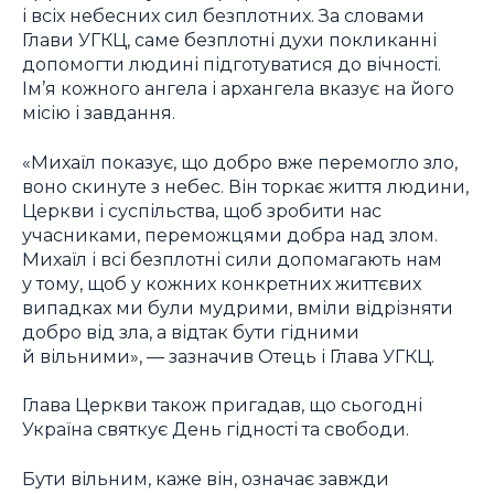
і всіх небесних сил безплотних. За словами
Глави УГКЦ, саме безплотні духи покликанні
допомогти людині підготуватися до вічності.
Ім’я кожного ангела і архангела вказує на його
місію і завдання.
«Михаїл показує, що добро вже перемогло зло,
воно скинуте з небес. Він торкає життя людини,
Церкви і суспільства, щоб зробити нас
учасниками, переможцями добра над злом.
Михаїл і всі безплотні сили допомагають нам
у тому, щоб у кожних конкретних життєвих
випадках ми були мудрими, вміли відрізняти
добро від зла, а відтак бути гідними
й вільними», — зазначив Отець і Глава УГКЦ.
Глава Церкви також пригадав, що сьогодні
Україна святкує День гідності та свободи.
Бути вільним, каже він, означає завжди