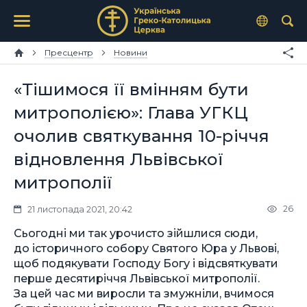
Пресцентр
Новини
«Тішимося її вмінням бути
митрополією»: Глава УГКЦ
очолив святкування 10-річчя
відновлення Львівської
митрополії
26
21 листопада 2021, 20:42
Сьогодні ми так урочисто зійшлися сюди,
до історичного собору Cвятого Юра у Львові,
щоб подякувати Господу Богу і відсвяткувати
перше десятиріччя Львівської митрополії.
За цей час ми виросли та змужніли, вчимося