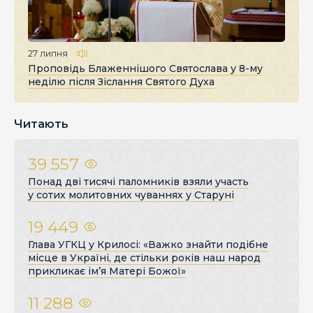
27 липня
Проповідь Блаженнішого Святослава у 8-му
неділю після Зіслання Святого Духа
Читають
39 557
Понад дві тисячі паломників взяли участь
у сотих молитовних чуваннях у Старуні
19 449
Глава УГКЦ у Крилосі: «Важко знайти подібне
місце в Україні, де стільки років наш народ
прикликає ім’я Матері Божої»
11 288