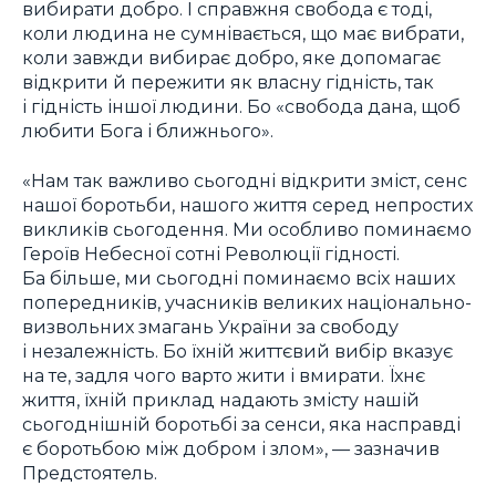
вибирати добро. І справжня свобода є тоді,
коли людина не сумнівається, що має вибрати,
коли завжди вибирає добро, яке допомагає
відкрити й пережити як власну гідність, так
і гідність іншої людини. Бо «свобода дана, щоб
любити Бога і ближнього».
«Нам так важливо сьогодні відкрити зміст, сенс
нашої боротьби, нашого життя серед непростих
викликів сьогодення. Ми особливо поминаємо
Героїв Небесної сотні Революції гідності.
Ба більше, ми сьогодні поминаємо всіх наших
попередників, учасників великих національно-
визвольних змагань України за свободу
і незалежність. Бо їхній життєвий вибір вказує
на те, задля чого варто жити і вмирати. Їхнє
життя, їхній приклад надають змісту нашій
сьогоднішній боротьбі за сенси, яка насправді
є боротьбою між добром і злом», — зазначив
Предстоятель.