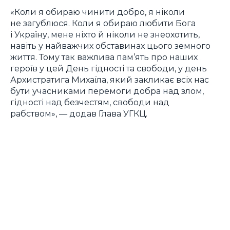
«Коли я обираю чинити добро, я ніколи
не загублюся. Коли я обираю любити Бога
і Україну, мене ніхто й ніколи не знеохотить,
навіть у найважчих обставинах цього земного
життя. Тому так важлива пам’ять про наших
героїв у цей День гідності та свободи, у день
Архистратига Михаїла, який закликає всіх нас
бути учасниками перемоги добра над злом,
гідності над безчестям, свободи над
рабством», — додав Глава УГКЦ.