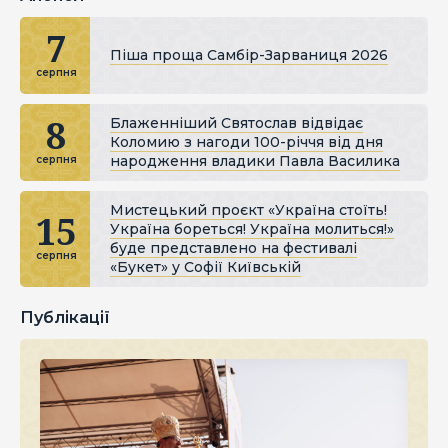
7
Піша проща Самбір-Зарваниця 2026
серпня
8
Блаженніший Святослав відвідає
Коломию з нагоди 100-річчя від дня
народження владики Павла Василика
серпня
Мистецький проєкт «Україна стоїть!
15
Україна бореться! Україна молиться!»
буде представлено на фестивалі
серпня
«Букет» у Софії Київській
Публікації