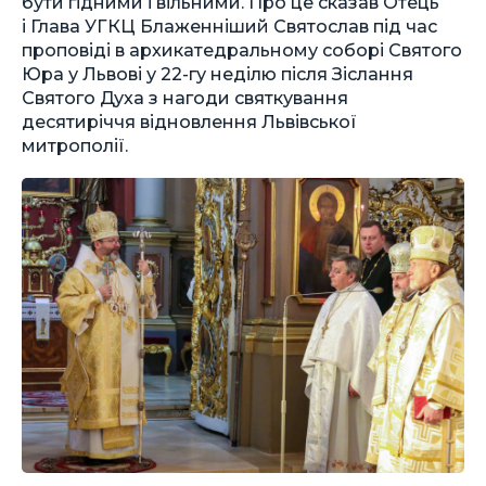
бути гідними і вільними. Про це сказав Отець
і Глава УГКЦ Блаженніший Святослав під час
проповіді в архикатедральному соборі Святого
Юра у Львові у 22-гу неділю після Зіслання
Святого Духа з нагоди святкування
десятиріччя відновлення Львівської
митрополії.