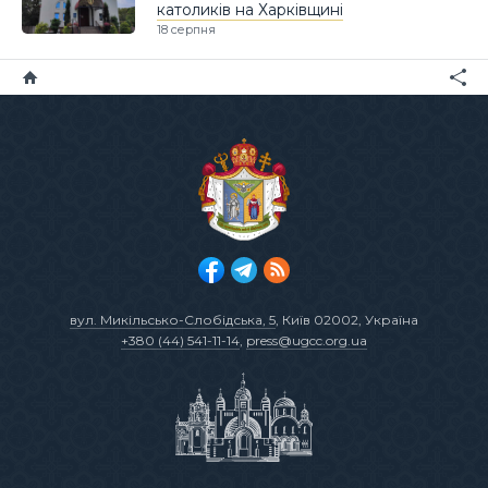
католиків на Харківщині
18 серпня
вул. Микільсько-Слобідська, 5
, Київ 02002, Україна
+380 (44) 541-11-14
,
press@ugcc.org.ua