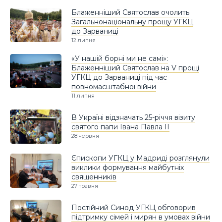
Блаженніший Святослав очолить
Загальнонаціональну прощу УГКЦ
до Зарваниці
12 липня
«У нашій борні ми не самі»:
Блаженніший Святослав на V прощі
УГКЦ до Зарваниці під час
повномасштабної війни
11 липня
В Україні відзначать 25-річчя візиту
святого папи Івана Павла ІІ
28 червня
Єпископи УГКЦ у Мадриді розглянули
виклики формування майбутніх
священників
27 травня
Постійний Синод УГКЦ обговорив
підтримку сімей і мирян в умовах війни