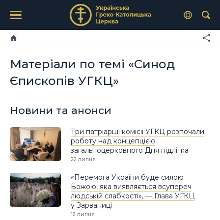
Матеріали по темі «Синод
Єпископів УГКЦ»
Новини та анонси
Три патріарші комісії УГКЦ розпочали
роботу над концепцією
загальноцерковного Дня підлітка
22 липня
«Перемога України буде силою
Божою, яка виявляється всупереч
людській слабкості», — Глава УГКЦ
у Зарваниці
12 липня