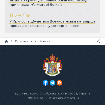
місце в Україні, де стільки років наш народ
прикликає ім’я Матері Божої»
11 292
У Крилосі відбудеться Всеукраїнська патріарша
проща до Галицької чудотворної ікони
Пресцентр
Новини
вул. Микільсько-Слобідська, 5
, Київ 02002, Україна
+380 (44) 541-11-14
,
press@ugcc.org.ua