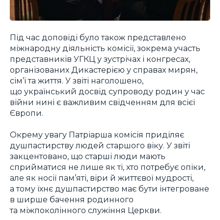
Під час доповіді було також представлено
міжнародну діяльність комісії, зокрема участь
представників УГКЦ у зустрічах і конгресах,
організованих Дикастерією у справах мирян,
сім’ї та життя. У звіті наголошено,
що український досвід супроводу родин у час
війни нині є важливим свідченням для всієї
Європи.
Окрему увагу Патріарша комісія приділяє
душпастирству людей старшого віку. У звіті
закцентовано, що старші люди мають
сприйматися не лише як ті, хто потребує опіки,
але як носії пам’яті, віри й життєвої мудрості,
а тому їхнє душпастирство має бути інтегроване
в ширше бачення родинного
та міжпоколінного служіння Церкви.