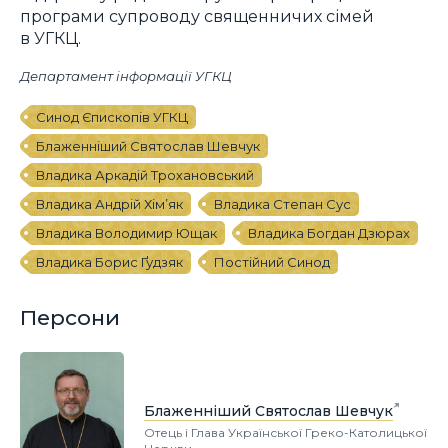
програми супроводу священничих сімей
в УГКЦ.
Департамент інформації УГКЦ
Синод Єпископів УГКЦ
Блаженніший Святослав Шевчук
Владика Аркадій Трохановський
Владика Андрій Хім’як
Владика Степан Сус
Владика Володимир Ющак
Владика Богдан Дзюрах
Владика Борис Ґудзяк
Постійний Синод
Персони
Блаженніший Святослав Шевчук
Отець і Глава Української Греко-Католицької