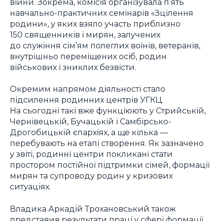
війни. Зокрема, комісія організувала п’ять
навчально-практичних семінарів «Зцілення
родини», у яких взяло участь приблизно
150 священників і мирян, залучених
до служіння сім’ям полеглих воїнів, ветеранів,
внутрішньо переміщених осіб, родин
військових і зниклих безвісти.
Окремим напрямом діяльності стало
підсилення родинних центрів УГКЦ.
На сьогодні такі вже функціюють у Стрийській,
Чернівецькій, Бучацькій і Самбірсько-
Дрогобицькій єпархіях, а ще кілька —
перебувають на етапі створення. Як зазначено
у звіті, родинні центри покликані стати
простором постійної підтримки сімей, формації
мирян та супроводу родин у кризових
ситуаціях.
Владика Аркадій Трохановський також
представив результати праці у сфері формації