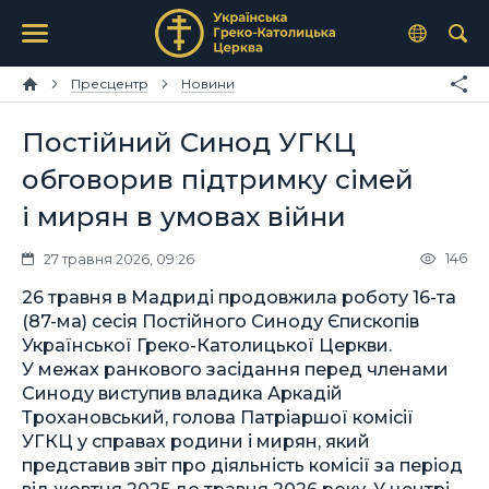
Пресцентр
Новини
Постійний Синод УГКЦ
обговорив підтримку сімей
і мирян в умовах війни
146
27 травня 2026, 09:26
26 травня в Мадриді продовжила роботу 16-та
(87-ма) сесія Постійного Синоду Єпископів
Української Греко-Католицької Церкви.
У межах ранкового засідання перед членами
Синоду виступив владика Аркадій
Трохановський, голова Патріаршої комісії
УГКЦ у справах родини і мирян, який
представив звіт про діяльність комісії за період
від жовтня 2025 до травня 2026 року. У центрі