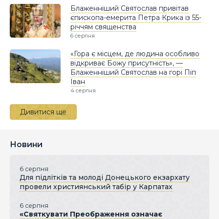
Блаженніший Святослав привітав
єпископа-емерита Петра Крика із 55-
річчям священства
6 серпня
«Гора є місцем, де людина особливо
відкриває Божу присутність», —
Блаженніший Святослав на горі Піп
Іван
4 серпня
Дивитися ще
Новини
6 серпня
Для підлітків та молоді Донецького екзархату
провели християнський табір у Карпатах
6 серпня
«Святкувати Преображення означає