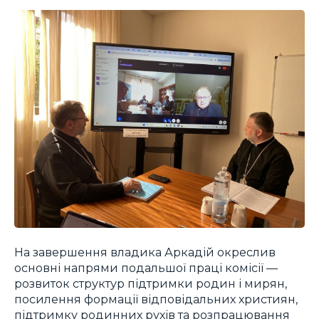
На завершення владика Аркадій окреслив
основні напрями подальшої праці комісії —
розвиток структур підтримки родин і мирян,
посилення формації відповідальних християн,
підтримку родинних рухів та розпрацювання