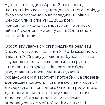
У доповіді владика Аркадій наголосив,
що діяльність комісії упродовж звітного періоду
була зосереджена на впровадженні рішень
Синоду Єпископів УГКЦ 2025 року,
присвячених душпастирству сім’ї в умовах
війни й формації мирян у світлі Соціального
вчення Церкви.
Особливу увагу комісія приділила реалізації
Стратегії сімейної політики УГКЦ. Із цією метою
в жовтні 2025 року у Львові відбувся семінар
за участю представників родинних рухів
і церковних структур, під час якого було
представлено дослідження «Сучасна
українська сім’я. Портрет і потреби». За словами
доповідача, ця зустріч стала важливим кроком
до формування спільного бачення родинного
душпастирства та переходу «від загальних
декларацій до конкретних механізмів
впровадження сімейної політики в житті