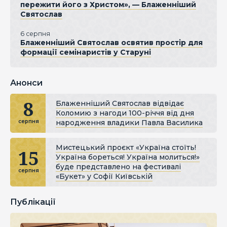
пережити його з Христом», — Блаженніший
Святослав
6 серпня
Блаженніший Святослав освятив простір для
формації семінаристів у Старуні
Анонси
8
Блаженніший Святослав відвідає
Коломию з нагоди 100-річчя від дня
народження владики Павла Василика
серпня
Мистецький проєкт «Україна стоїть!
15
Україна бореться! Україна молиться!»
буде представлено на фестивалі
серпня
«Букет» у Софії Київській
Публікації