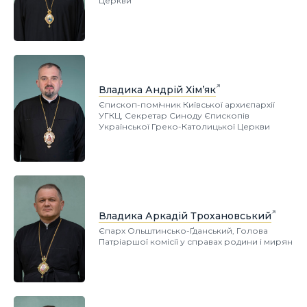
Церкви
Владика Андрій Хім’як
Єпископ-помічник Київської архиєпархії
УГКЦ, Секретар Синоду Єпископів
Української Греко-Католицької Церкви
Владика Аркадій Трохановський
Єпарх Ольштинсько-Ґданський, Голова
Патріаршої комісії у справах родини і мирян