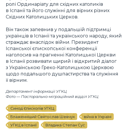
ролі Ординаріату для східних католиків
в Іспанії та його служінні для вірних різних
Східних Католицьких Церков.
Він також запевнив у подальшій підтримці
українців в Іспанії та українського народу, який
страждає внаслідок війни. Президент
Іспанської єпископської конференції
наголосив на прагненні Католицької Церкви
в Іспанії розвивати щирий і відкритий діалог
з Українською Греко-Католицькою Церквою
щодо подальшого душпастирства та служіння
її вірним.
Департамент інформації УГКЦ
Фото — Пасторально-міграційний відділ УГКЦ
Синод Єпископів УГКЦ
Блаженніший Святослав Шевчук
війна в Україні
УГКЦ в Іспанії
Владика Степан Сус