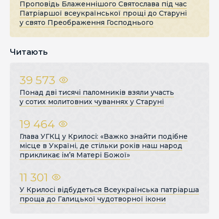
Проповідь Блаженнішого Святослава під час
Патріаршої всеукраїнської прощі до Старуні
у свято Преображення Господнього
Читають
39 573
Понад дві тисячі паломників взяли участь
у сотих молитовних чуваннях у Старуні
19 464
Глава УГКЦ у Крилосі: «Важко знайти подібне
місце в Україні, де стільки років наш народ
прикликає ім’я Матері Божої»
11 301
У Крилосі відбудеться Всеукраїнська патріарша
проща до Галицької чудотворної ікони