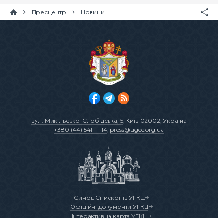
Пресцентр
Новини
вул. Микільсько-Слобідська, 5
, Київ 02002, Україна
+380 (44) 541-11-14
,
press@ugcc.org.ua
Синод Єпископів УГКЦ
Офіційні документи УГКЦ
Інтерактивна карта УГКЦ