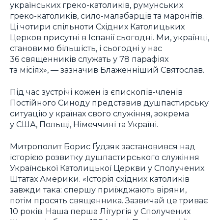
українських греко-католиків, румунських
греко-католиків, сило-малабарців та маронітів.
Ці чотири спільноти Східних Католицьких
Церков присутні в Іспанії сьогодні. Ми, українці,
становимо більшість, і сьогодні у нас
36 священників служать у 78 парафіях
та місіях», — зазначив Блаженніший Святослав.
Під час зустрічі кожен із єпископів-членів
Постійного Синоду представив душпастирську
ситуацію у країнах свого служіння, зокрема
у США, Польщі, Німеччині та Україні.
Митрополит Борис Ґудзяк застановився над
історією розвитку душпастирського служіння
Української Католицької Церкви у Сполучених
Штатах Америки. «Історія східних католиків
завжди така: спершу приїжджають віряни,
потім просять священника. Зазвичай це триває
10 років. Наша перша Літургія у Сполучених