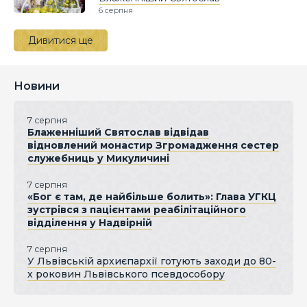
6 серпня
Дивитися ще
Новини
7 серпня
Блаженніший Святослав відвідав
відновлений монастир Згромадження сестер
служебниць у Микуличині
7 серпня
«Бог є там, де найбільше болить»: Глава УГКЦ
зустрівся з пацієнтами реабілітаційного
відділення у Надвірній
7 серпня
У Львівській архиєпархії готують заходи до 80-
х роковин Львівського псевдособору