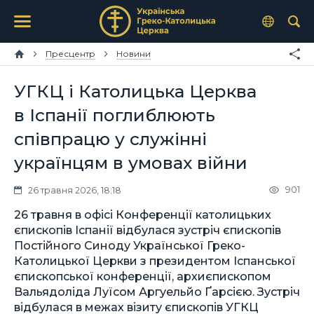
Пресцентр
Новини
УГКЦ і Католицька Церква
в Іспанії поглиблюють
співпрацю у служінні
українцям в умовах війни
901
26 травня 2026, 18:18
26 травня в офісі Конференції католицьких
єпископів Іспанії відбулася зустріч єпископів
Постійного Синоду Української Греко-
Католицької Церкви з президентом Іспанської
єпископської конференції, архиєпископом
Вальядоліда Луїсом Аргуельйо Ґарсією. Зустріч
відбулася в межах візиту єпископів УГКЦ