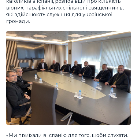
католиків в Іспанії, розповівши про кількість
вірних, парафіяльних спільнот і священників,
які здійснюють служіння для української
громади.
«Ми приїхали в Іспанію для того, щоби слухати.