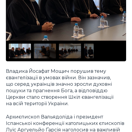
Владика Йосафат Мощич порушив тему
євангелізації в умовах війни. Він зазначив,
що серед українців значно зросли духовні
пошуки та прагнення Бога, а відповіддю
Церкви стало створення Шкіл євангелізації
на всій території України.
Архиєпископ Вальядоліда і президент
Іспанської конференції католицьких єпископів
Луїс Аргуельйо Ґарсія наголосив на важливій