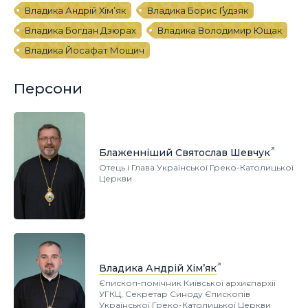
Владика Андрій Хім’як
Владика Борис Ґудзяк
Владика Богдан Дзюрах
Владика Володимир Ющак
Владика Йосафат Мощич
Персони
Блаженніший Святослав Шевчук
Отець і Глава Української Греко-Католицької
Церкви
Владика Андрій Хім’як
Єпископ-помічник Київської архиєпархії
УГКЦ, Секретар Синоду Єпископів
Української Греко-Католицької Церкви