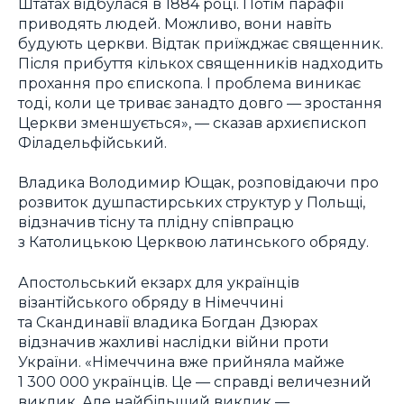
Штатах відбулася в 1884 році. Потім парафії
приводять людей. Можливо, вони навіть
будують церкви. Відтак приїжджає священник.
Після прибуття кількох священників надходить
прохання про єпископа. І проблема виникає
тоді, коли це триває занадто довго — зростання
Церкви зменшується», — сказав архиєпископ
Філадельфійський.
Владика Володимир Ющак, розповідаючи про
розвиток душпастирських структур у Польщі,
відзначив тісну та плідну співпрацю
з Католицькою Церквою латинського обряду.
Апостольський екзарх для українців
візантійського обряду в Німеччині
та Скандинавії владика Богдан Дзюрах
відзначив жахливі наслідки війни проти
України. «Німеччина вже прийняла майже
1 300 000 українців. Це — справді величезний
виклик. Але найбільший виклик —