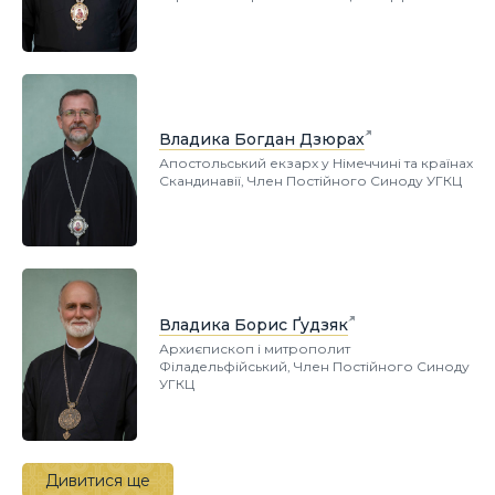
Владика Богдан Дзюрах
Апостольський екзарх у Німеччині та країнах
Скандинавії, Член Постійного Синоду УГКЦ
Владика Борис Ґудзяк
Архиєпископ і митрополит
Філадельфійський, Член Постійного Синоду
УГКЦ
Дивитися ще