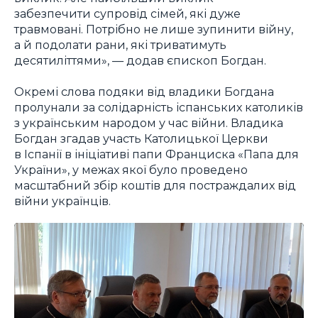
забезпечити супровід сімей, які дуже
травмовані. Потрібно не лише зупинити війну,
а й подолати рани, які триватимуть
десятиліттями», — додав єпископ Богдан.
Окремі слова подяки від владики Богдана
пролунали за солідарність іспанських католиків
з українським народом у час війни. Владика
Богдан згадав участь Католицької Церкви
в Іспанії в ініціативі папи Франциска «Папа для
України», у межах якої було проведено
масштабний збір коштів для постраждалих від
війни українців.