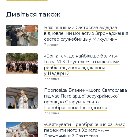
Дивіться також
Блаженніший Святослав відвідав
відновлений монастир Згромадження
сестер служебниць у Микуличині
7 серпня
«Бог є там, де найбільше болить»:
Глава УГКЦ зустрівся з пацієнтами
реабілітаційного відділення
у Надвірній
7 серпня
Проповідь Блаженнішого Святослава
під час Патріаршої всеукраїнської
прощі до Старуні у свято
Преображення Господнього
7 серпня
«Святкувати Преображення означає
пережити його з Христом», —
Блаженніший Святослав