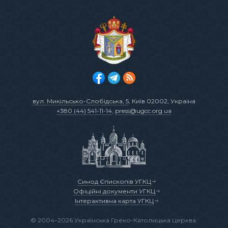
вул. Микільсько-Слобідська, 5
, Київ 02002, Україна
+380 (44) 541-11-14
,
press@ugcc.org.ua
Синод Єпископів УГКЦ
Офіційні документи УГКЦ
Інтерактивна карта УГКЦ
© 2004–2026 Українська Греко-Католицька Церква.