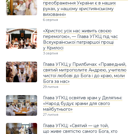
преображення України є в наших
руках, у нашому християнському
вихованні»
6 серпня
«Христос усіх нас живить своєю
перемогою», — Глава УГКЦ під час
Всеукраїнської патріаршої прощі
у Крилосі
3 серпня
Глава УГКЦ у Прилбичах: «Праведний,
святий митрополите Андрею, учителю
чистої любові до Бога і до краю, моли
Бога за нас»
29 липня
Глава УГКЦ освятив храм у Делятині:
«Народ будує храми для свого
майбутнього»
27 липня
Глава УГКЦ: «Святий — це той,
що живе святістю самого Бога, хто