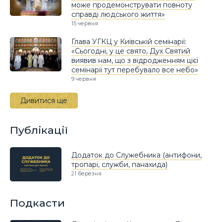
може продемонструвати повноту
справді людського життя»
15 червня
Глава УГКЦ у Київській семінарії:
«Сьогодні, у це свято, Дух Святий
виявив нам, що з відродженням цієї
семінарії тут перебувало все небо»
9 червня
Дивитися ще
Публікації
Додаток до Служебника (антифони,
тропарі, служби, панахида)
21 березня
Подкасти