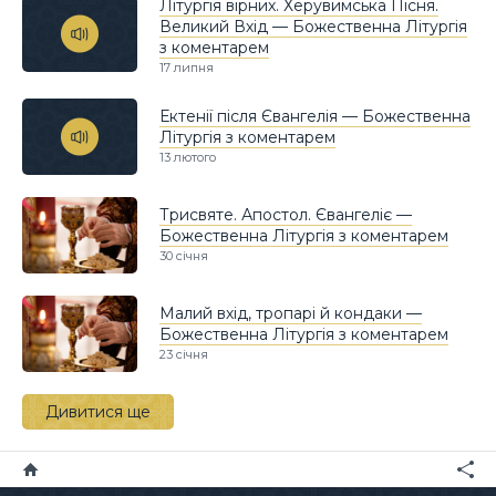
Літургія вірних. Херувимська Пісня.
Великий Вхід — Божественна Літургія
з коментарем
17 липня
Ектенії після Євангелія — Божественна
Літургія з коментарем
13 лютого
Трисвяте. Апостол. Євангеліє —
Божественна Літургія з коментарем
30 січня
Малий вхід, тропарі й кондаки —
Божественна Літургія з коментарем
23 січня
Дивитися ще