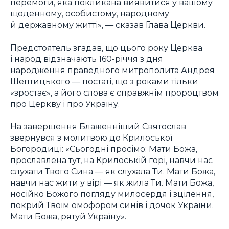
перемоги, яка покликана виявитися у вашому
щоденному, особистому, народному
й державному житті», — сказав Глава Церкви.
Предстоятель згадав, що цього року Церква
і народ відзначають 160-річчя з дня
народження праведного митрополита Андрея
Шептицького — постаті, що з роками тільки
«зростає», а його слова є справжнім пророцтвом
про Церкву і про Україну.
На завершення Блаженніший Святослав
звернувся з молитвою до Крилоської
Богородиці: «Сьогодні просімо: Мати Божа,
прославлена тут, на Крилоській горі, навчи нас
слухати Твого Сина — як слухала Ти. Мати Божа,
навчи нас жити у вірі — як жила Ти. Мати Божа,
носійко Божого погляду милосердя і зцілення,
покрий Твоїм омофором синів і дочок України.
Мати Божа, рятуй Україну».