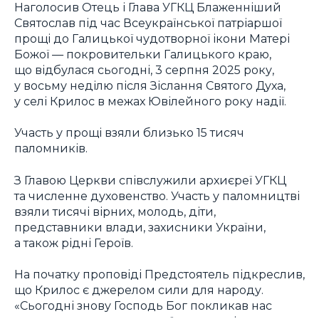
Наголосив Отець і Глава УГКЦ Блаженніший
Святослав під час Всеукраїнської патріаршої
прощі до Галицької чудотворної ікони Матері
Божої — покровительки Галицького краю,
що відбулася сьогодні, 3 серпня 2025 року,
у восьму неділю після Зіслання Святого Духа,
у селі Крилос в межах Ювілейного року надії.
Участь у прощі взяли близько 15 тисяч
паломників.
З Главою Церкви співслужили архиєреї УГКЦ
та численне духовенство. Участь у паломництві
взяли тисячі вірних, молодь, діти,
представники влади, захисники України,
а також рідні Героїв.
На початку проповіді Предстоятель підкреслив,
що Крилос є джерелом сили для народу.
«Сьогодні знову Господь Бог покликав нас