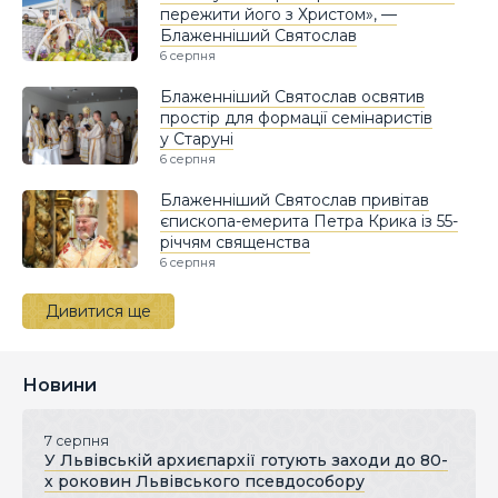
пережити його з Христом», —
Блаженніший Святослав
6 серпня
Блаженніший Святослав освятив
простір для формації семінаристів
у Старуні
6 серпня
Блаженніший Святослав привітав
єпископа-емерита Петра Крика із 55-
річчям священства
6 серпня
Дивитися ще
Новини
7 серпня
У Львівській архиєпархії готують заходи до 80-
х роковин Львівського псевдособору