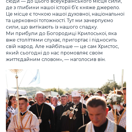
сюди — до цього всеукраїнського місця сили,
де з глибини нашої історії б’є княже джерело.
Це місце є точкою нашої духовної, національної
та церковної тотожності. Тут ми зачерпуємо
сили, що витікають із нашого спадку.
Ми прибули до Богородиці Крилоської, яка
вже століттями слухає, пригортає і підносить
свій народ. Але найбільше — це сам Христос,
який сьогодні до нас промовляє своїм
життєдайним словом», — наголосив він.