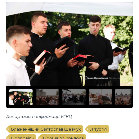
Департамент інформації УГКЦ
Блаженніший Святослав Шевчук
Літургія
Проповідь
Проща до Крилоса