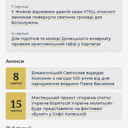
7 серпня
У Жовкві відновили давній храм УГКЦ: єпископ
закликав повернути святиню громаді для
богослужінь
6 серпня
Для підлітків та молоді Донецького екзархату
провели християнський табір у Карпатах
Анонси
8
Блаженніший Святослав відвідає
Коломию з нагоди 100-річчя від дня
народження владики Павла Василика
серпня
Мистецький проєкт «Україна стоїть!
15
Україна бореться! Україна молиться!»
буде представлено на фестивалі
серпня
«Букет» у Софії Київській