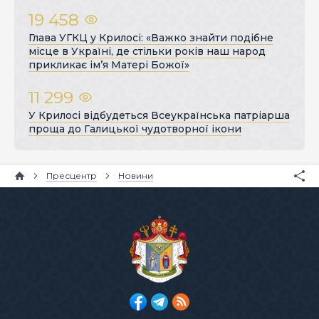
19 458
Глава УГКЦ у Крилосі: «Важко знайти подібне
місце в Україні, де стільки років наш народ
прикликає ім’я Матері Божої»
11 299
У Крилосі відбудеться Всеукраїнська патріарша
проща до Галицької чудотворної ікони
Пресцентр
Новини