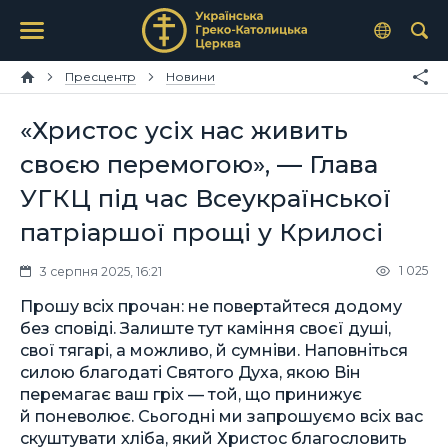
Пресцентр
Новини
«Христос усіх нас живить
своєю перемогою», — Глава
УГКЦ під час Всеукраїнської
патріаршої прощі у Крилосі
1 025
3 серпня 2025, 16:21
Прошу всіх прочан: не повертайтеся додому
без сповіді. Залиште тут каміння своєї душі,
свої тягарі, а можливо, й сумніви. Наповніться
силою благодаті Святого Духа, якою Він
перемагає ваш гріх — той, що принижує
й поневолює. Сьогодні ми запрошуємо всіх вас
скуштувати хліба, який Христос благословить