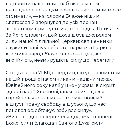
відновити наші сили, щоб вказати нам
на те джерело, звідки кожен із нас ті сили може
отримати», — наголосив Блаженніший
Святослав й звернувся до усіх прочан
зі закликом приступити до Сповіді та Причастя.
За його словами, цей досвід був джерелом
сили нашої підпільної Церкви: священники
служили навіть у таборах і тюрмах, а Церква
кормила народ Євхаристією — і це дало
їй стійкість, невмирущість, силу до перемоги.
Отець і Глава УГКЦ ствердив, що усі паломники
на цій прощі є паломниками надії: «У межах
Ювілейного року надії у цьому храмі відкриті
"двері надії". Хто сповідався, причащався
і пройшов через них — отримує повний
відпуст, повну свободу від усього, що нас
поневолює, обтяжує, забирає силу».
«Ви сьогодні повернетеся додому сповнені
Божої сили благодаті Святого Духа, сили