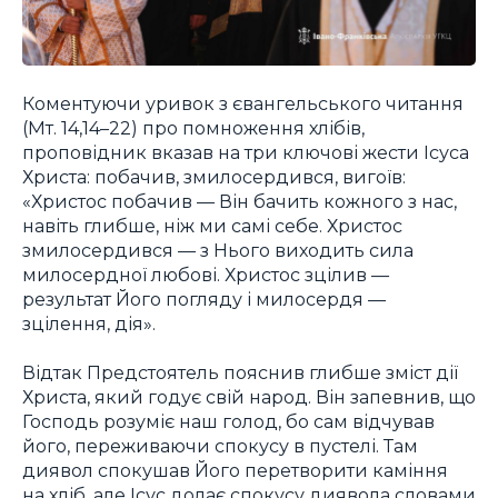
Коментуючи уривок з євангельського читання
(Мт. 14,14–22) про помноження хлібів,
проповідник вказав на три ключові жести Ісуса
Христа: побачив, змилосердився, вигоїв:
«Христос побачив — Він бачить кожного з нас,
навіть глибше, ніж ми самі себе. Христос
змилосердився — з Нього виходить сила
милосердної любові. Христос зцілив —
результат Його погляду і милосердя —
зцілення, дія».
Відтак Предстоятель пояснив глибше зміст дії
Христа, який годує свій народ. Він запевнив, що
Господь розуміє наш голод, бо сам відчував
його, переживаючи спокусу в пустелі. Там
диявол спокушав Його перетворити каміння
на хліб, але Ісус долає спокусу диявола словами