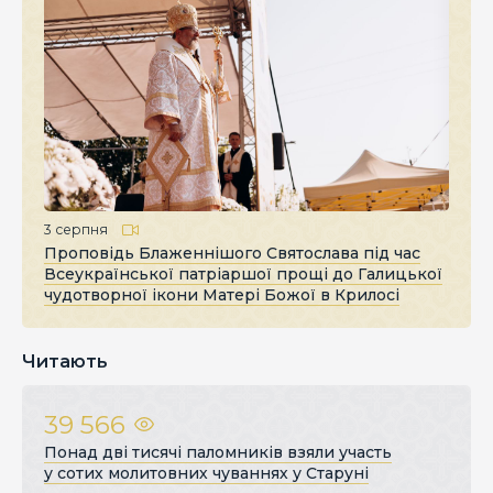
3 серпня
Проповідь Блаженнішого Святослава під час
Всеукраїнської патріаршої прощі до Галицької
чудотворної ікони Матері Божої в Крилосі
Читають
39 566
Понад дві тисячі паломників взяли участь
у сотих молитовних чуваннях у Старуні