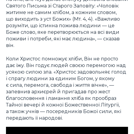
Святого Письма зі Старого Заповіту: «Чоловік
житиме не самим хлібом, а кожним словом,
що виходить з уст Божих» (Мт. 4, 4). «Важливо
розуміти, що істинна пожива людини — це
Боже слово, яке перетворюється на всі види
поживи і потреби, які має людина», — сказав
він.
Коли Христос помножує хліби, Він не просто
дає їжу. Він годує людей своєю перемогою над
усякою силою зла. «Христос задовольняє голод
і спрагу людини за єдиним Богом, у якому
є сила, перемога, свобода і життя вічне», —
запевнив архиєрей й пригадав про жест
благословення і ламання хліба як прообраз
Тайної вечері й кожної Божественної Літургії,
а також учнів — посередників Божої сили, які
передають її народові.