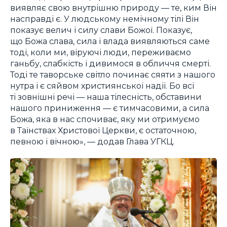
виявляє свою внутрішню природу — те, ким Він
насправді є. У людському немічному тілі Він
показує велич і силу слави Божої. Показує,
що Божа слава, сила і влада виявляються саме
тоді, коли ми, віруючі люди, переживаємо
ганьбу, слабкість і дивимося в обличчя смерті.
Тоді те таворське світло починає сяяти з нашого
нутра і є сяйвом християнської надії. Бо всі
ті зовнішні речі — наша тілесність, обставини
нашого приниження — є тимчасовими, а сила
Божа, яка в нас спочиває, яку ми отримуємо
в Таїнствах Христової Церкви, є остаточною,
певною і вічною», — додав Глава УГКЦ.