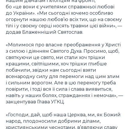
нашим дівчатам і хлопцям на фронті,
бо «це вони є учителями справжньої любові
до України». «Ми сьогодні хочемо особливо
огорнути нашою любов’ю всіх тих, що на своєму
тілі і у своєму серці носять травми цієї війни», —
додав Блаженніший Святослав.
«Молимося про власне преображення у Христі
з силою і діянням Святого Духа. Просимо, щоб,
святкуючи це свято, ми стали хоч трішки
кращими, світлішими, хоч трішки глибше
побачили, звідки нам сьогодні взяти
всенародну силу для перемоги над цим злим
і сильним ворогом. Але в цю перемогу треба
повірити, і тоді вся її сила і слава виявиться,
навіть у наших болях, стражданнях і немочах», —
закцентував Глава УГКЦ.
«Господи, дай, щоб наша Церква, ми, як Божий
народ, плодоносили добрими ділами,
християнськими чеснотами, в’являючи славу