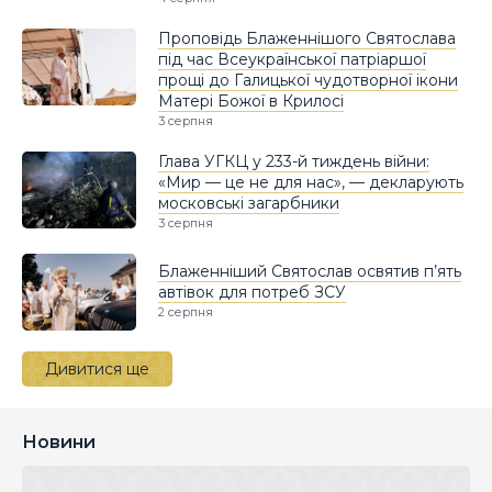
Проповідь Блаженнішого Святослава
під час Всеукраїнської патріаршої
прощі до Галицької чудотворної ікони
Матері Божої в Крилосі
3 серпня
Глава УГКЦ у 233-й тиждень війни:
«Мир — це не для нас», — декларують
московські загарбники
3 серпня
Блаженніший Святослав освятив п’ять
автівок для потреб ЗСУ
2 серпня
Дивитися ще
Новини