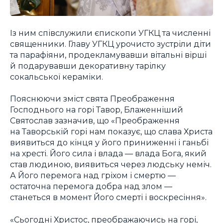
Із ним співслужили єпископи УГКЦ та численні
священники. Главу УГКЦ урочисто зустріли діти
та парафіяни, продекламувавши вітальні вірші
й подарувавши декоративну тарілку
сокальської кераміки.
Пояснюючи зміст свята Преображення
Господнього на горі Тавор, Блаженніший
Святослав зазначив, що «Преображення
на Таворській горі нам показує, що слава Христа
виявиться до кінця у його приниженні і ганьбі
на хресті. Його сила і влада — влада Бога, який
став людиною, виявиться через людську неміч.
А Його перемога над гріхом і смертю —
остаточна перемога добра над злом —
станеться в момент Його смерті і воскресіння».
«Сьогодні Христос, преображаючись на горі,