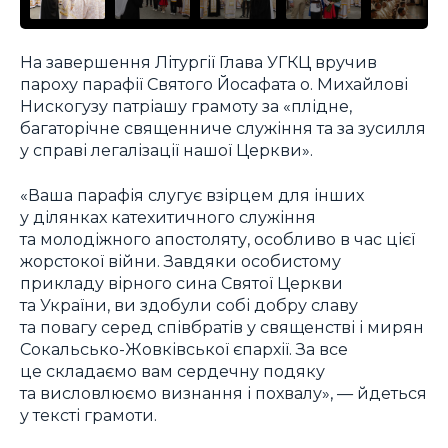
На завершення Літургії Глава УГКЦ вручив
пароху парафії Святого Йосафата о. Михайлові
Нискогузу патріашу грамоту за «плідне,
багаторічне священниче служіння та за зусилля
у справі легалізації нашої Церкви».
«Ваша парафія слугує взірцем для інших
у ділянках катехитичного служіння
та молодіжного апостоляту, особливо в час цієї
жорстокої війни. Завдяки особистому
прикладу вірного сина Святої Церкви
та України, ви здобули собі добру славу
та повагу серед співбратів у священстві і мирян
Сокальсько-Жовківської єпархії. За все
це складаємо вам сердечну подяку
та висловлюємо визнання і похвалу», — йдеться
у тексті грамоти.