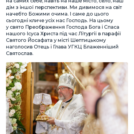
на самих себе, навіть на наше місто, село, наш
дім з іншої перспективи. Ми дивимося на світ
начебто Божими очима. І саме до цього
сьогодні кличе усіх нас Господь. На цьому
у свято Преображення Господа Бога і Спаса
нашого Ісуса Христа під час Літургії в парафії
Святого Йосафата у місті Шептицькому
наголосив Отець і Глава УГКЦ Блаженніший
Святослав.