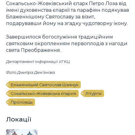
Сокальсько-Жовківський єпарх Петро Лоза від
імені духовенства єпархії та парафіян подякував
Блаженнішому Святославу за візит,
подарувавши йому на згадку чудотворну ікону.
Завершилося богослужіння традиційним
святковим окропленням первоплодів з нагоди
свята Преображення.
Департамент інформації УГКЦ
Фото Дмитра Демʼяніва
Блаженніший Святослав Шевчук
Сокальсько-Жовківська єпархія
Літургія
Проповідь
Локації