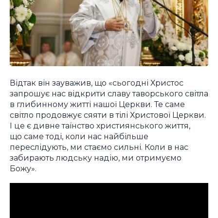
Відтак він зауважив, що «сьогодні Христос
запрошує нас відкрити славу таворського світла
в глибинному житті нашої Церкви. Те саме
світло продовжує сяяти в тілі Христової Церкви.
І це є дивне таїнство християнського життя,
що саме тоді, коли нас найбільше
переслідують, ми стаємо сильні. Коли в нас
забирають людську надію, ми отримуємо
Божу».