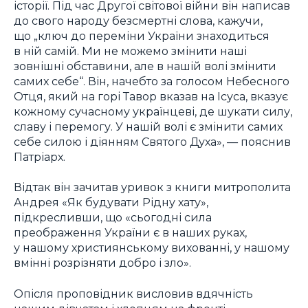
історії. Під час Другої світової війни він написав
до свого народу безсмертні слова, кажучи,
що „ключ до переміни України знаходиться
в ній самій. Ми не можемо змінити наші
зовнішні обставини, але в нашій волі змінити
самих себе“. Він, начебто за голосом Небесного
Отця, який на горі Тавор вказав на Ісуса, вказує
кожному сучасному українцеві, де шукати силу,
славу і перемогу. У нашій волі є змінити самих
себе силою і діянням Святого Духа», — пояснив
Патріарх.
Відтак він зачитав уривок з книги митрополита
Андрея «Як будувати Рідну хату»,
підкресливши, що «сьогодні сила
преображення України є в наших руках,
у нашому християнському вихованні, у нашому
вмінні розрізняти добро і зло».
Опісля проповідник висловив вдячність