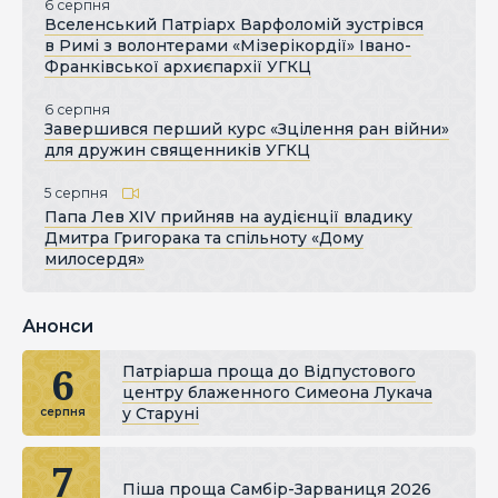
6 серпня
Вселенський Патріарх Варфоломій зустрівся
в Римі з волонтерами «Мізерікордії» Івано-
Франківської архиєпархії УГКЦ
6 серпня
Завершився перший курс «Зцілення ран війни»
для дружин священників УГКЦ
5 серпня
Папа Лев XIV прийняв на аудієнції владику
Дмитра Григорака та спільноту «Дому
милосердя»
Анонси
6
Патріарша проща до Відпустового
центру блаженного Симеона Лукача
у Старуні
серпня
7
Піша проща Самбір-Зарваниця 2026