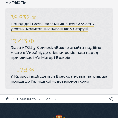
Читають
39 532
Понад дві тисячі паломників взяли участь
у сотих молитовних чуваннях у Старуні
19 413
Глава УГКЦ у Крилосі: «Важко знайти подібне
місце в Україні, де стільки років наш народ
прикликає ім’я Матері Божої»
11 278
У Крилосі відбудеться Всеукраїнська патріарша
проща до Галицької чудотворної ікони
Пресцентр
Новини