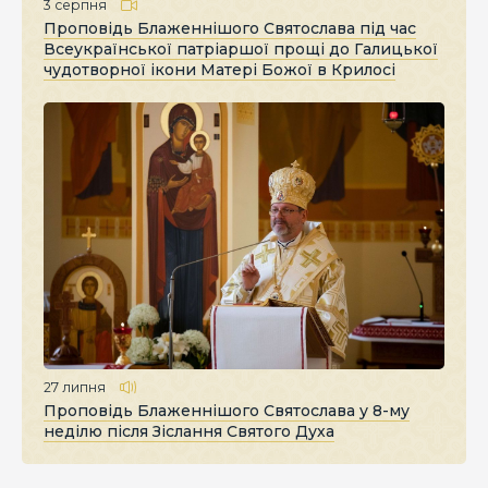
3 серпня
Проповідь Блаженнішого Святослава під час
Всеукраїнської патріаршої прощі до Галицької
чудотворної ікони Матері Божої в Крилосі
27 липня
Проповідь Блаженнішого Святослава у 8-му
неділю після Зіслання Святого Духа