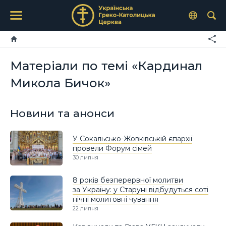
Матеріали по темі «Кардинал
Микола Бичок»
Новини та анонси
У Сокальсько-Жовківській єпархії
провели Форум сімей
30 липня
8 років безперервної молитви
за Україну: у Старуні відбудуться соті
нічні молитовні чування
22 липня