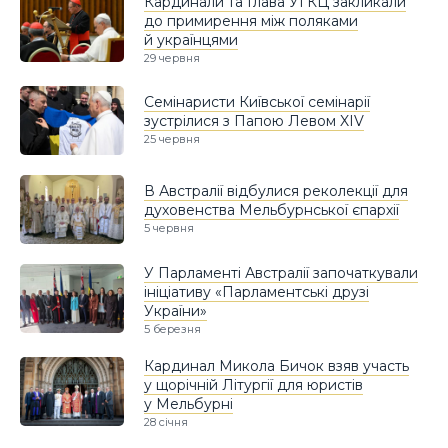
Кардинали та Глава УГКЦ закликали
до примирення між поляками
й українцями
29 червня
Семінаристи Київської семінарії
зустрілися з Папою Левом XIV
25 червня
В Австралії відбулися реколекції для
духовенства Мельбурнської єпархії
5 червня
У Парламенті Австралії започаткували
ініціативу «Парламентські друзі
України»
5 березня
Кардинал Микола Бичок взяв участь
у щорічній Літургії для юристів
у Мельбурні
28 січня