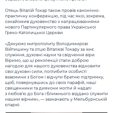
Отець Віталій Токар також провів канонічно-
практичну конференцію, під час якої, зокрема,
ознайомив духовенство з напрацюваннями
нового Партикулярного права Української
Греко-Католицької Церкви.
«Дякуємо митрополиту Володимирові
Війтишину та отцю Віталієві Токару за їхнє
служіння, духовні науки та свідчення віри.
Віримо, що ці реколекції стали доброю
нагодою для нашого духовенства відновити
свої духовні сили, поглибити особисті
взаємини з Богом і відчути братню підтримку,
щоб, повернувшись до своїх парафій, наші
священники та диякони могли й надалі
з любов’ю до Бога і ближнього віддано служити
нашим вірним», — зазначають у Мельбурнській
єпархії.