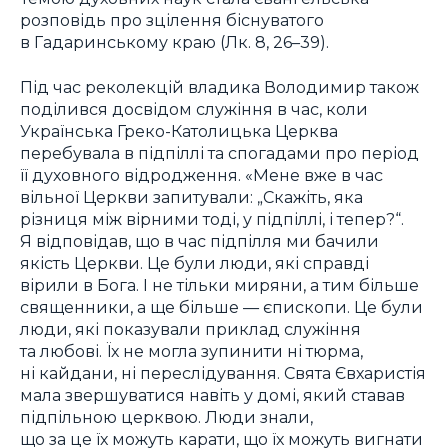
розповідь про зцілення біснуватого
в Гадаринському краю (Лк. 8, 26–39).
Під час реколекцій владика Володимир також
поділився досвідом служіння в час, коли
Українська Греко-Католицька Церква
перебувала в підпіллі та спогадами про період
її духовного відродження. «Мене вже в час
вільної Церкви запитували: „Скажіть, яка
різниця між вірними тоді, у підпіллі, і тепер?“.
Я відповідав, що в час підпілля ми бачили
якість Церкви. Це були люди, які справді
вірили в Бога. І не тільки миряни, а тим більше
священники, а ще більше — єпископи. Це були
люди, які показували приклад служіння
та любові. Їх не могла зупинити ні тюрма,
ні кайдани, ні переслідування. Свята Євхаристія
мала звершуватися навіть у домі, який ставав
підпільною церквою. Люди знали,
що за це їх можуть карати, що їх можуть вигнати