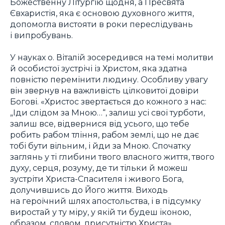
Божественну Літургію щодня, а Пресвята
Євхаристія, яка є основою духовного життя,
допомогла вистояти в роки переслідувань
і випробувань.
У науках о. Віталій зосередився на темі молитви
й особистої зустрічі із Христом, яка здатна
повністю перемінити людину. Особливу увагу
він звернув на важливість цілковитої довіри
Богові. «Христос звертається до кожного з нас:
„Іди слідом за Мною…“, залиш усі свої турботи,
залиш все, відвернися від усього, що тебе
робить рабом тління, рабом землі, що не дає
тобі бути вільним, і йди за Мною. Спочатку
заглянь у ті глибини твого власного життя, твого
духу, серця, розуму, де ти тільки й можеш
зустріти Христа-Спасителя і живого Бога,
долучившись до Його життя. Виходь
на героїчний шлях апостольства, і в підсумку
виростай у ту міру, у якій ти будеш іконою,
образом, словом, присутністю Христа».