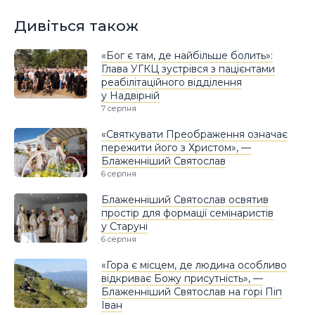
Дивіться також
«Бог є там, де найбільше болить»:
Глава УГКЦ зустрівся з пацієнтами
реабілітаційного відділення
у Надвірній
7 серпня
«Святкувати Преображення означає
пережити його з Христом», —
Блаженніший Святослав
6 серпня
Блаженніший Святослав освятив
простір для формації семінаристів
у Старуні
6 серпня
«Гора є місцем, де людина особливо
відкриває Божу присутність», —
Блаженніший Святослав на горі Піп
Іван