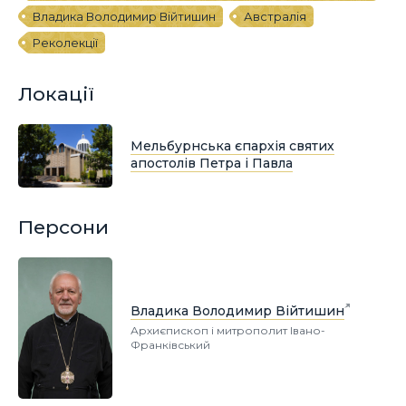
Владика Володимир Війтишин
Австралія
Реколекції
Локації
Мельбурнська єпархія святих
апостолів Петра і Павла
Персони
Владика Володимир Війтишин
Архиєпископ і митрополит Івано-
Франківський