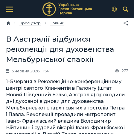
Пресцентр
Новини
В Австралії відбулися
реколекції для духовенства
Мельбурнської єпархії
277
5 червня 2026, 11:54
1–5 червня в Реколекційно-конференційному
центрі святого Климентія в Галонгу (штат
Новий Південний Уельс, Австралія) проходили
дні духовної віднови для духовенства
Мельбурнської єпархії святих апостолів Петра
і Павла. Реколекції провадили митрополит
Івано-Франківський владика Володимир
Війтишин і судовий вікарій Івано-Франківської
архиєпархії о. Віталій Токар, зосередивши