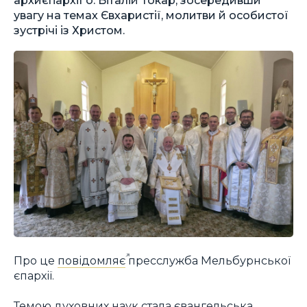
увагу на темах Євхаристії, молитви й особистої
зустрічі із Христом.
Про це
повідомляє
пресслужба Мельбурнської
єпархії.
Темою духовних наук стала євангельська