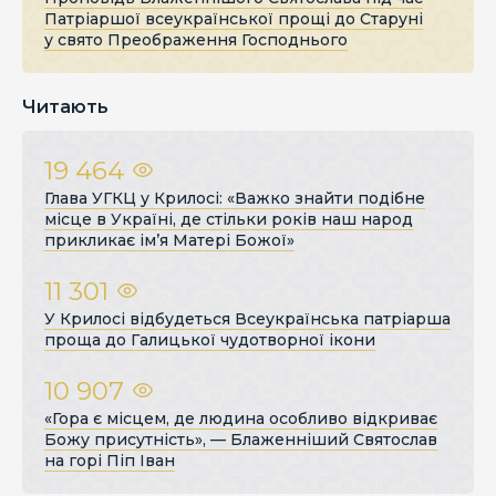
Патріаршої всеукраїнської прощі до Старуні
у свято Преображення Господнього
Читають
19 464
Глава УГКЦ у Крилосі: «Важко знайти подібне
місце в Україні, де стільки років наш народ
прикликає ім’я Матері Божої»
11 301
У Крилосі відбудеться Всеукраїнська патріарша
проща до Галицької чудотворної ікони
10 907
«Гора є місцем, де людина особливо відкриває
Божу присутність», — Блаженніший Святослав
на горі Піп Іван