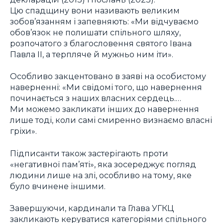
Цю спадщину вони називають великим
зобов’язанням і запевняють: «Ми відчуваємо
обов’язок не полишати спільного шляху,
розпочатого з благословення святого Івана
Павла II, а терпляче й мужньо ним іти».
Особливо закцентовано в заяві на особистому
наверненні: «Ми свідомі того, що навернення
починається з наших власних сердець.…
Ми можемо закликати інших до навернення
лише тоді, коли самі смиренно визнаємо власні
гріхи».
Підписанти також застерігають проти
«негативної пам’яті», яка зосереджує погляд
людини лише на злі, особливо на тому, яке
було вчинене іншими.
Завершуючи, кардинали та Глава УГКЦ
закликають керуватися категоріями спільного