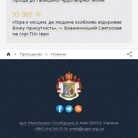
проща до Галицької чудотворної ікони
10 981
«Гора є місцем, де людина особливо відкриває
Божу присутність», — Блаженніший Святослав
на горі Піп Іван
Пресцентр
Новини
вул. Микільсько-Слобідська, 5
, Київ 02002, Україна
+380 (44) 541-11-14
,
press@ugcc.org.ua