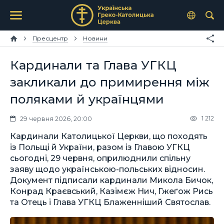
Пресцентр
Новини
Кардинали та Глава УГКЦ
закликали до примирення між
поляками й українцями
1 212
29 червня 2026, 20:00
Кардинали Католицької Церкви, що походять
із Польщі й України, разом із Главою УГКЦ
сьогодні, 29 червня, оприлюднили спільну
заяву щодо українською-польських відносин.
Документ підписали кардинали Микола Бичок,
Конрад Краєвський, Казімєж Нич, Гжеґож Рись
та Отець і Глава УГКЦ Блаженніший Святослав.