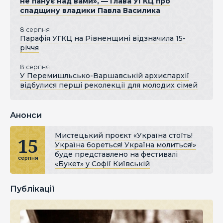
не панує над вами», — Глава УГКЦ про
спадщину владики Павла Василика
8 серпня
Парафія УГКЦ на Рівненщині відзначила 15-
річчя
8 серпня
У Перемишльсько-Варшавській архиєпархії
відбулися перші реколекції для молодих сімей
Анонси
Мистецький проєкт «Україна стоїть!
15
Україна бореться! Україна молиться!»
буде представлено на фестивалі
серпня
«Букет» у Софії Київській
Публікації