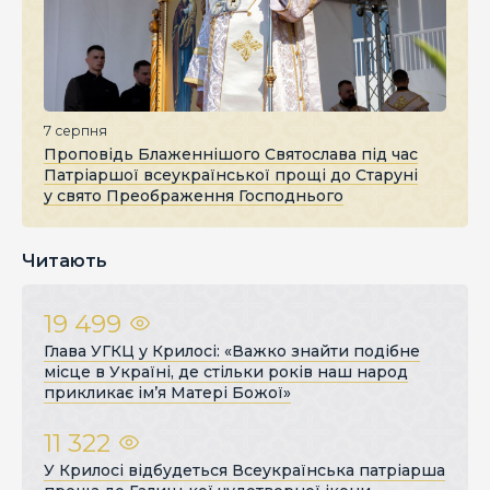
7 серпня
Проповідь Блаженнішого Святослава під час
Патріаршої всеукраїнської прощі до Старуні
у свято Преображення Господнього
Читають
19 499
Глава УГКЦ у Крилосі: «Важко знайти подібне
місце в Україні, де стільки років наш народ
прикликає ім’я Матері Божої»
11 322
У Крилосі відбудеться Всеукраїнська патріарша