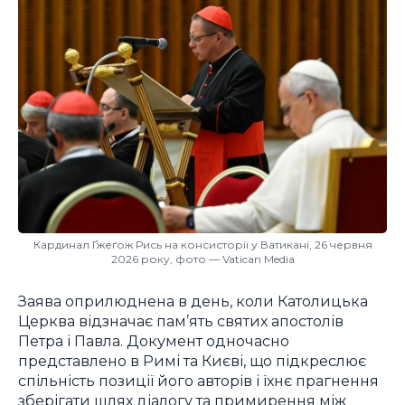
Кардинал Ґжеґож Рись на консисторії у Ватикані, 26 червня
2026 року, фото — Vatican Media
Заява оприлюднена в день, коли Католицька
Церква відзначає пам’ять святих апостолів
Петра і Павла. Документ одночасно
представлено в Римі та Києві, що підкреслює
спільність позиції його авторів і їхнє прагнення
зберігати шлях діалогу та примирення між