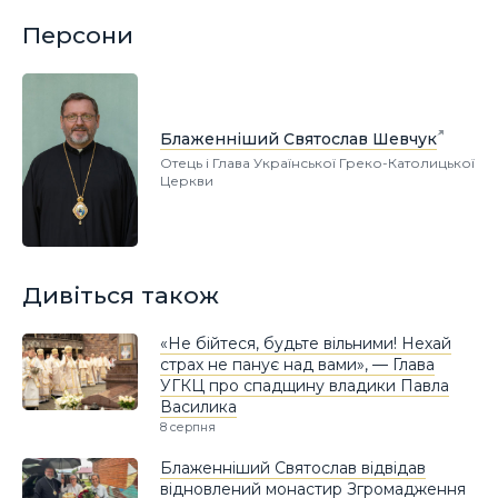
Персони
Блаженніший Святослав Шевчук
Отець і Глава Української Греко-Католицької
Церкви
Дивіться також
«Не бійтеся, будьте вільними! Нехай
страх не панує над вами», — Глава
УГКЦ про спадщину владики Павла
Василика
8 серпня
Блаженніший Святослав відвідав
відновлений монастир Згромадження