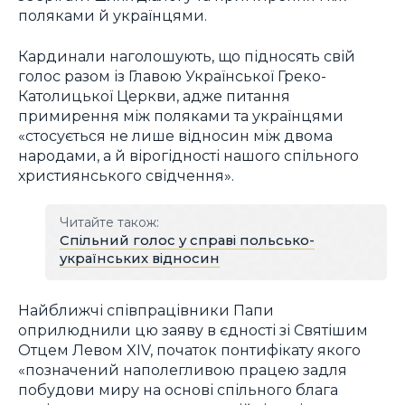
поляками й українцями.
Кардинали наголошують, що підносять свій
голос разом із Главою Української Греко-
Католицької Церкви, адже питання
примирення між поляками та українцями
«стосується не лише відносин між двома
народами, а й вірогідності нашого спільного
християнського свідчення».
Читайте також:
Спільний голос у справі польсько-
українських відносин
Найближчі співпрацівники Папи
оприлюднили цю заяву в єдності зі Святішим
Отцем Левом XIV, початок понтифікату якого
«позначений наполегливою працею задля
побудови миру на основі спільного блага