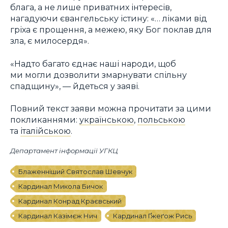
блага, а не лише приватних інтересів,
нагадуючи євангельську істину: «… ліками від
гріха є прощення, а межею, яку Бог поклав для
зла, є милосердя».
«Надто багато єднає наші народи, щоб
ми могли дозволити змарнувати спільну
спадщину», — йдеться у заяві.
Повний текст заяви можна прочитати за цими
покликаннями:
українською
,
польською
та
італійською
.
Департамент інформації УГКЦ
Блаженніший Святослав Шевчук
Кардинал Микола Бичок
Кардинал Конрад Краєвський
Кардинал Казімєж Нич
Кардинал Ґжеґож Рись