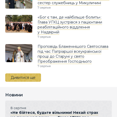
сестер служебниць у Микуличині
7 серпня
«Бог є там, де найбільше болить»:
Глава УГКЦ зустрівся з пацієнтами
реабілітаційного відділення
у Надвірній
7 серпня
Проповідь Блаженнішого Святослава
під час Патріаршої всеукраїнської
прощі до Старуні у свято
Преображення Господнього
7 серпня
Дивитися ще
Новини
8 серпня
«Не бійтеся, будьте вільними! Нехай страх