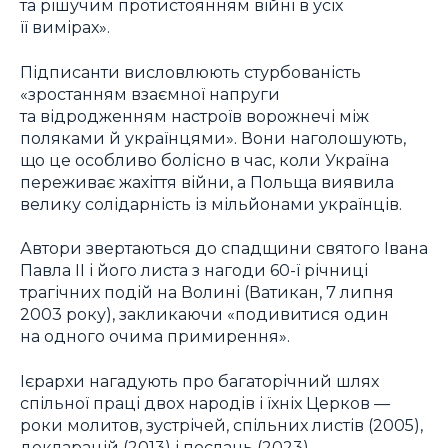
та рішучим протистоянням війні в усіх
її вимірах».
Підписанти висловлюють стурбованість
«зростанням взаємної напруги
та відродженням настроїв ворожнечі між
поляками й українцями». Вони наголошують,
що це особливо болісно в час, коли Україна
переживає жахіття війни, а Польща виявила
велику солідарність із мільйонами українців.
Автори звертаються до спадщини святого Івана
Павла II і його листа з нагоди 60-ї річниці
трагічних подій на Волині (Ватикан, 7 липня
2003 року), закликаючи «подивитися один
на одного очима примирення».
Ієрархи нагадують про багаторічний шлях
спільної праці двох народів і їхніх Церков —
роки молитов, зустрічей, спільних листів (2005),
декларацій (2013) і послань (2023).