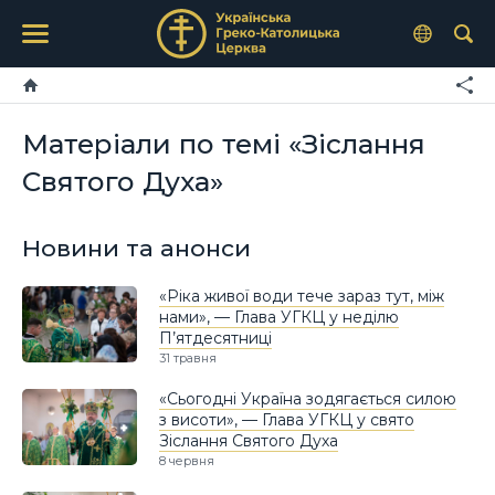
Матеріали по темі «Зіслання
Святого Духа»
Новини та анонси
«Ріка живої води тече зараз тут, між
нами», — Глава УГКЦ у неділю
П’ятдесятниці
31 травня
«Сьогодні Україна зодягається силою
з висоти», — Глава УГКЦ у свято
Зіслання Святого Духа
8 червня