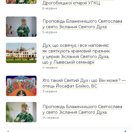
Дрогобицької єпархії УГКЦ
6 червня
Проповідь Блаженнішого Святослава
у свято Зіслання Святого Духа
5 червня
Дух, що освячує і все наповняє:
як святкують храмовий празник
у церкві Зіслання Святого Духа,
що у Львівській семінарії
4 червня
Хто такий Святий Дух і що Він може? —
отець Йосафат Бойко, ВС
3 червня
Проповідь Блаженнішого Святослава
у свято Зіслання Святого Духа
14 червня