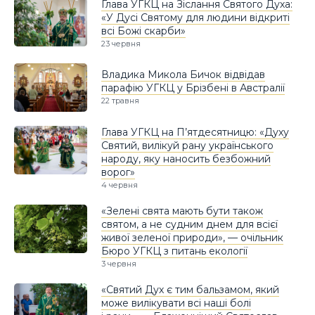
Глава УГКЦ на Зіслання Святого Духа:
«У Дусі Святому для людини відкриті
всі Божі скарби»
23 червня
Владика Микола Бичок відвідав
парафію УГКЦ у Брізбені в Австралії
22 травня
Глава УГКЦ на П’ятдесятницю: «Духу
Святий, вилікуй рану українського
народу, яку наносить безбожний
ворог»
4 червня
«Зелені свята мають бути також
святом, а не судним днем для всієї
живої зеленої природи», — очільник
Бюро УГКЦ з питань екології
3 червня
«Святий Дух є тим бальзамом, який
може вилікувати всі наші болі