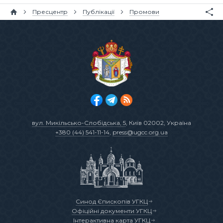
Пресцентр
Публікації
Промови
вул. Микільсько-Слобідська, 5
, Київ 02002, Україна
+380 (44) 541-11-14
,
press@ugcc.org.ua
Синод Єпископів УГКЦ
Офіційні документи УГКЦ
Інтерактивна карта УГКЦ