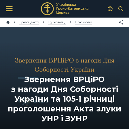
Пресцентр
Публікації
Промови
Звернення ВРЦіРО
з нагоди Дня Соборності
України та 105-ї річниці
проголошення Акта злуки
УНР і ЗУНР