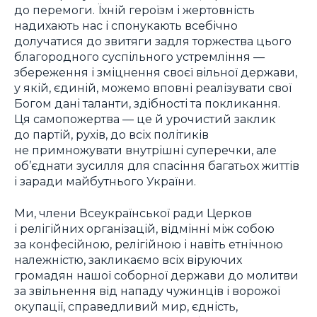
до перемоги. Їхній героїзм і жертовність
надихають нас і спонукають всебічно
долучатися до звитяги задля торжества цього
благородного суспільного устремління —
збереження і зміцнення своєї вільної держави,
у якій, єдиній, можемо вповні реалізувати свої
Богом дані таланти, здібності та покликання.
Ця самопожертва — це й урочистий заклик
до партій, рухів, до всіх політиків
не примножувати внутрішні суперечки, але
об’єднати зусилля для спасіння багатьох життів
і заради майбутнього України.
Ми, члени Всеукраїнської ради Церков
і релігійних організацій, відмінні між собою
за конфесійною, релігійною і навіть етнічною
належністю, закликаємо всіх віруючих
громадян нашої соборної держави до молитви
за звільнення від нападу чужинців і ворожої
окупації, справедливий мир, єдність,