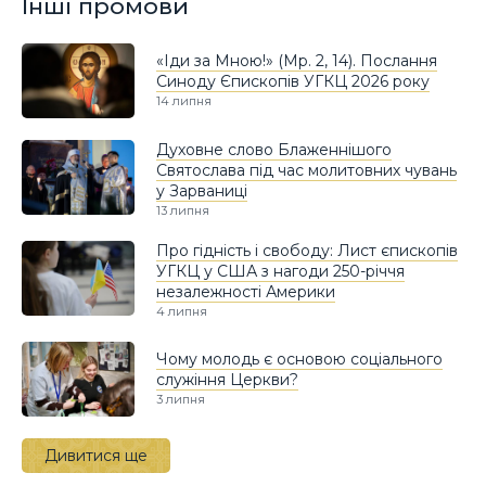
Інші промови
«Іди за Мною!» (Мр. 2, 14). Послання
Синоду Єпископів УГКЦ 2026 року
14 липня
Духовне слово Блаженнішого
Святослава під час молитовних чувань
у Зарваниці
13 липня
Про гідність і свободу: Лист єпископів
УГКЦ у США з нагоди 250-річчя
незалежності Америки
4 липня
Чому молодь є основою соціального
служіння Церкви?
3 липня
Дивитися ще