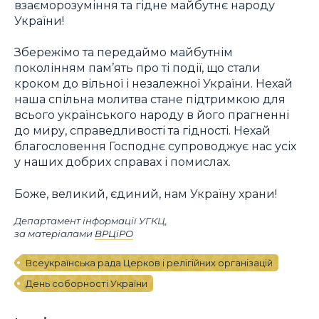
взаєморозуміння та гідне майбутнє народу
України!
Збережімо та передаймо майбутнім
поколінням пам’ять про ті події, що стали
кроком до вільної і незалежної України. Нехай
наша спільна молитва стане підтримкою для
всього українського народу в його прагненні
до миру, справедливості та гідності. Нехай
благословення Господнє супроводжує нас усіх
у наших добрих справах і помислах.
Боже, великий, єдиний, нам Україну храни!
Департамент інформації УГКЦ,
за матеріалами
ВРЦіРО
Всеукраїнська рада Церков і релігійних організацій
День соборності України