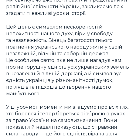
релігійної спільноти України, закликаємо всіх
згадати ті важливі уроки історії.
Цей день є символом нескореності й
непохитності нашого духу, віри у свободу
та незалежність. Вінець багатосотлітнього
прагнення українського народу жити у своїй
незалежній, вільній та соборній державі.
Це особливе свято, яке не лише нагадує нам
про непорушну єдність усіх українських земель
в незалежній вільній державі, а й символізує
єдність українців у різноманітності думок,
поглядів та підходів до творення нашого
майбутнього.
У ці урочисті моменти ми згадуємо про всіх тих,
хто боровся і тепер бореться зі зброєю в руках
за право України на самовизначення. Вони
показали й надалі показують, що справжня
сила народу — це його єдність, віра та воля