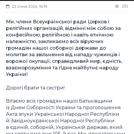
233
22 січня 2024, 16:19
Ми, члени Всеукраїнської ради Церков і
релігійних організацій, відмінні між собою за
конфесійною, релігійною і навіть етнічною
належністю, закликаємо всіх віруючих
громадян нашої соборної держави до
молитви за звільнення від нападу чужинців і
ворожої окупації, справедливий мир, єдність,
взаєморозуміння та гідне майбутнє народу
України!
Дорогі брати та сестри!
Вітаємо всіх громадян нашої Батьківщини
із Днем Соборності України та проголошення
Акта злуки Української Народної Республіки
й Західноукраїнської Народної Республіки
в єдиній, соборній, Українській державі, який
ми святкуємо вже 105-й раз. Ми, представники