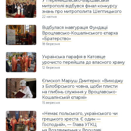
У Перемишльсько-Варшавській
митрополії відбувся фінал конкурсу
знань про митрополита Шептицького
22 квітня
Відбулася інавгурація Фундації
Вроцлавсько-Кошалінського єпарха
«Братерство»
18 березня
Українська парафія в Катовіце
урочисто перейшла до власного храму
12 березня
Єпископ Маріуш Дмитерко: «Виходжу
з Білобірського човна, щоби плисти
на глибінь служіння у Вроцлавсько-
Кошалінській єпархії»
15 вересня
«Немає польського, українського чи
грецького хреста. Є один —
Господній», — Глава УГКЦ
на Воздвиження у Вроцлаві