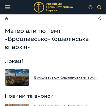
Матеріали по темі
«Вроцлавсько-Кошалінська
єпархія»
Локації
Вроцлавсько-Кошалінська єпархія
Новини та анонси