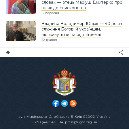
слова», — отець Маріуш Дмитерко про
шлях до єпископства
12 вересня
Владика Володимир Ющак — 40 років
служіння Богові й українцям,
що живуть не на рідній землі
22 травня
вул. Микільсько-Слобідська, 5
, Київ 02002, Україна
+380 (44) 541-11-14
,
press@ugcc.org.ua