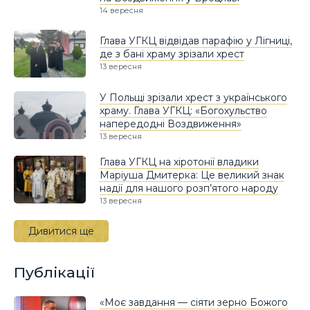
14 вересня
Глава УГКЦ відвідав парафію у Лігниці,
де з бані храму зрізали хрест
13 вересня
У Польщі зрізали хрест з українського
храму. Глава УГКЦ: «Богохульство
напередодні Воздвиження»
13 вересня
Глава УГКЦ на хіротонії владики
Маріуша Дмитерка: Це великий знак
надії для нашого розп’ятого народу
13 вересня
Дивитися ще
Публікації
«Моє завдання — сіяти зерно Божого