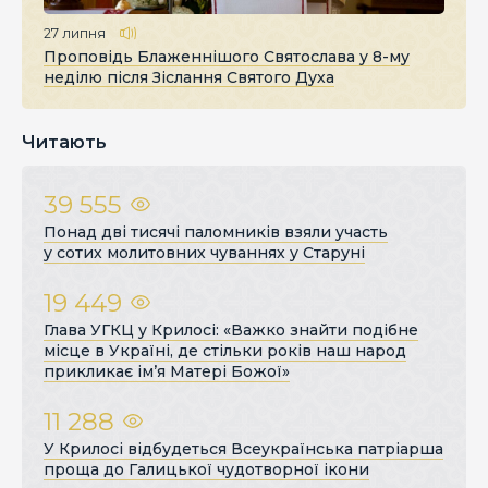
27 липня
Проповідь Блаженнішого Святослава у 8-му
неділю після Зіслання Святого Духа
Читають
39 555
Понад дві тисячі паломників взяли участь
у сотих молитовних чуваннях у Старуні
19 449
Глава УГКЦ у Крилосі: «Важко знайти подібне
місце в Україні, де стільки років наш народ
прикликає ім’я Матері Божої»
11 288
У Крилосі відбудеться Всеукраїнська патріарша
проща до Галицької чудотворної ікони