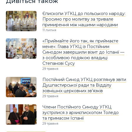
Дивіться також
Єпископи УГКЦ до польського народу:
Просимо про молитву за тривале
примирення між нашими народами
11 липня
«Приймайте його так, як приймаєте
мене»: Глава УГКЦ із Постійним
Синодом завершили візит до Іспанії —
з особливою подякою владиці
Степанові Сусу
29 травня
Постійний Синод УГКЦ розглянув звіти
Душпастирської ради та Відділу
зовнішніх церковних зв’язків
29 травня
Члени Постійного Синоду УГКЦ
зустрілися з архиєпископом Толедо
та примасом Іспанії
29 травня