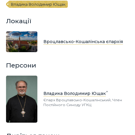
Владика Володимир Ющак
Локації
Вроцлавсько-Кошалінська єпархія
Персони
Владика Володимир Ющак
Єпарх Вроцлавсько-Кошалінський, Член
Постійного Синоду УГКЦ