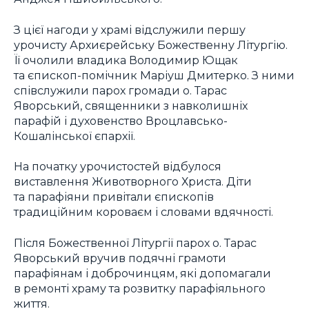
З цієї нагоди у храмі відслужили першу
урочисту Архиєрейську Божественну Літургію.
Її очолили владика Володимир Ющак
та єпископ-помічник Маріуш Дмитерко. З ними
співслужили парох громади о. Тарас
Яворський, священники з навколишніх
парафій і духовенство Вроцлавсько-
Кошалінської єпархії.
На початку урочистостей відбулося
виставлення Животворного Христа. Діти
та парафіяни привітали єпископів
традиційним короваєм і словами вдячності.
Після Божественної Літургії парох о. Тарас
Яворський вручив подячні грамоти
парафіянам і доброчинцям, які допомагали
в ремонті храму та розвитку парафіяльного
життя.