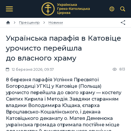
Пресцентр
Новини
Українська парафія в Катовіце
урочисто перейшла
до власного храму
813
12 березня 2026, 09:57
8 березня парафія Успіння Пресвятої
Богородиці УГКЦ у Катовіце (Польща)
урочисто перейшла до свого храму — костелу
Святих Кирила і Методія. Завдяки старанням
владики Володимира Ющака, єпарха
Вроцлавсько-Кошалінського, і декана
Катовіцького деканату о. Матея Деменюка
українська громада отримала постійне місце
для молитви й душпастирського служіння.