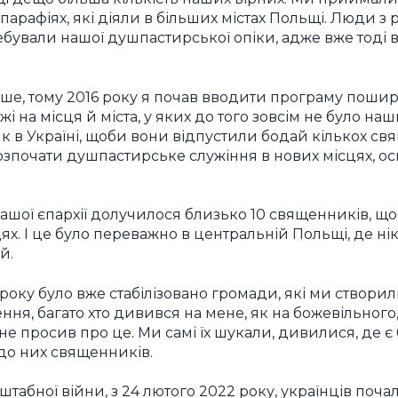
арафіях, які діяли в більших містах Польщі. Люди з р
ебували нашої душпастирської опіки, адже вже тоді 
ьше, тому 2016 року я почав вводити програму поши
 на місця й міста, у яких до того зовсім не було наш
 в Україні, щоби вони відпустили бодай кількох свящ
розпочати душпастирське служіння в нових місцях, о
 нашої єпархії долучилося близько 10 священників, щ
ях. І це було переважно в центральній Польщі, де ні
й.
оку було вже стабілізовано громади, які ми створил
рення, багато хто дивився на мене, як на божевільного
не просив про це. Ми самі їх шукали, дивилися, де є
 до них священників.
табної війни, з 24 лютого 2022 року, українців поч