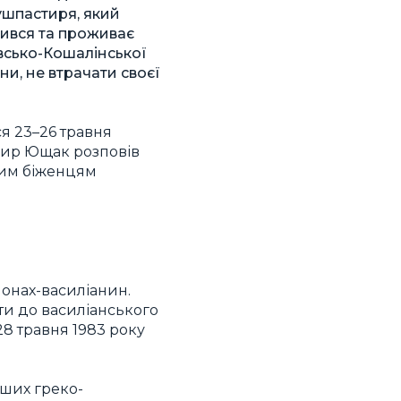
шпастиря, який
дився та проживає
всько-Кошалінської
ни, не втрачати своєї
я 23–26 травня
мир Ющак розповів
ким біженцям
монах-василіанин.
ити до василіанського
28 травня 1983 року
аших греко-