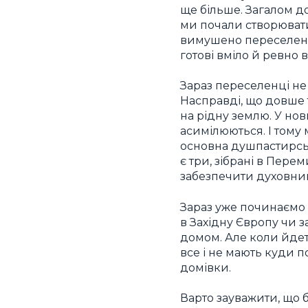
ще більше. Загалом д
ми почали створювати
вимушено переселених
готові вміло й ревно
Зараз переселенці не 
Насправді, що довше 
на рідну землю. У нов
асимілюються. І тому 
основна душпастирська
є три, зібрані в Пер
забезпечити духовний 
Зараз уже починаємо з
в Західну Європу чи з
домом. Але коли йдет
все і не мають куди 
домівки.
Варто зауважити, що 