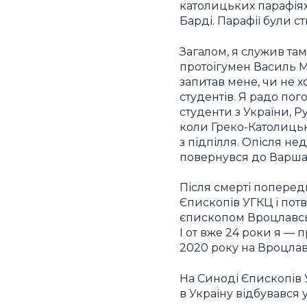
католицьких парафіях
Барді. Парафії були ст
Загалом, я служив там
протоігумен Василь М
запитав мене, чи не 
студентів. Я радо по
студенти з України, Р
коли Греко-Католицьк
з підпілля. Опісля не
повернувся до Варшави
Після смерті поперед
Єпископів УГКЦ і пот
єпископом Вроцлавськ
І от вже 24 роки я —
2020 року на Вроцлав
На Синоді Єпископів 
в Україну відбувався