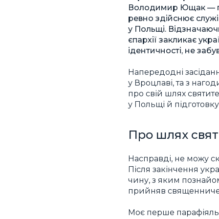
Володимир Ющак — пр
ревно здійснює служі
у Польщі. Відзначаю
єпархії закликає укр
ідентичності, не забу
Напередодні засіданн
у Вроцлаві, та з наг
про свій шлях святит
у Польщі й підготовк
Про шлях свят
Насправді, не можу с
Після закінчення укра
чину, з яким познайом
прийняв священниче 
Моє перше парафіяльн