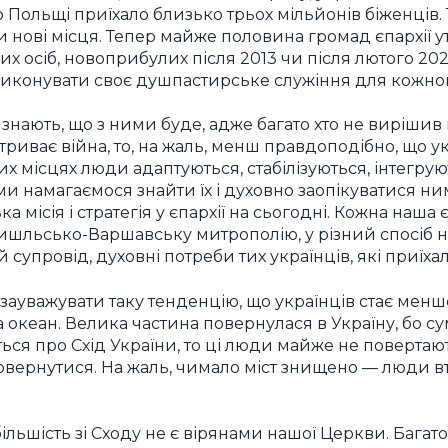
о Польщі приїхало близько трьох мільйонів біженців
 нові місця. Тепер майже половина громад єпархії у
 осіб, новоприбулих після 2013 чи після лютого 20
 виконувати своє душпастирське служіння для кожного
знають, що з ними буде, адже багато хто не вирішив щ
триває війна, то, на жаль, менш правдоподібно, що у
их місцях люди адаптуються, стабілізуються, інтегруют
ми намагаємося знайти їх і духовно заопікуватися н
 місія і стратегія у єпархії на сьогодні. Кожна наша 
емишльсько-Варшавську митрополію, у різний спосіб 
супровід, духовні потреби тих українців, які приїха
ауважувати таку тенденцію, що українців стає менше
а океан. Велика частина повернулася в Україну, бо с
ься про Схід України, то ці люди майже не повертаю
повернутися. На жаль, чимало міст знищено — люди в
більшість зі Сходу не є вірянами нашої Церкви. Бага