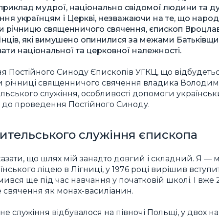
иклад мудрої, національно свідомої людини та ду
ння українцям і Церкві, незважаючи на те, що наро
чи річницю священничого свячення, єпископ Вроцла
аїнців, які вимушено опинилися за межами Батьківщи
вати національної та церковної належності.
я Постійного Синоду Єпископів УГКЦ, що відбудетьс
оди річниці священничого свячення владика Володи
ельського служіння, особливості допомоги українсь
у до проведення Постійного Синоду.
ительського служіння єпископа
казати, що шлях мій занадто довгий і складний. Я — 
їнського ліцею в Лігниці, у 1976 pоці вирішив вступ
ився ще під час навчання у початковій школі. І вже 
свячення як монах-василіанин.
е служіння відбувалося на півночі Польщі, у двох н