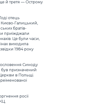
ще й третя — Острому
Тоді отець
х Києво-Галицький,
ських братів-
уди приїжджали
нахів. Це були часи,
аїнах виходила
 звідки 1984 року
агословення Синоду
 я був призначений
Церкви в Польщі.
ереіменованої
оргнення росії
КЦ.