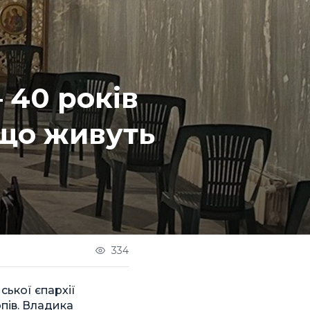
40 років
 що живуть
334
ької єпархії
пів. Владика