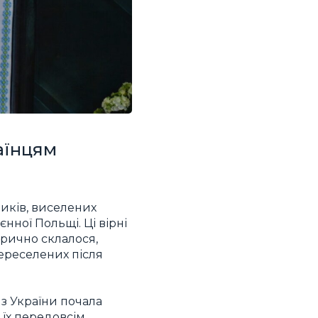
аїнцям
ликів, виселених
оєнної Польщі. Ці вірні
орично склалося,
переселених після
 з України почала
 їх передовсім