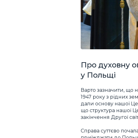
Про духовну о
у Польщі
Варто зазначити, що н
1947 року з рідних зем
дали основу нашої Цер
що структура нашої Ц
закінчення Другої світ
Справа суттєво почала
приїжджати до Польщі