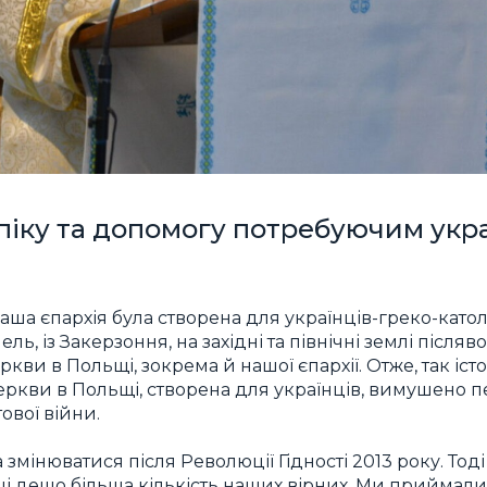
піку та допомогу потребуючим укр
аша єпархія була створена для українців-греко-като
ель, із Закерзоння, на західні та північні землі післяв
кви в Польщі, зокрема й нашої єпархії. Отже, так іст
еркви в Польщі, створена для українців, вимушено 
ової війни.
 змінюватися після Революції Гідності 2013 року. Тоді
 дещо більша кількість наших вірних. Ми приймали