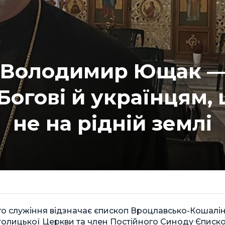
 Володимир Ющак — 
Богові й українцям,
не на рідній землі
о служіння відзначає єпископ Вроцлавсько-Кошалінс
толицької Церкви та член Постійного Синоду Єписко