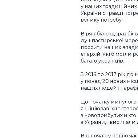
у наших традиційних п
України справді потр
велику потребу.
Вірян було щораз біл
душпастирської мережі
просити наших владик
єпархій, які б могли 
багато українців.
З 2016 по 2017 рік до
у понад 20 нових місц
наших людей і парафі
До початку минулого р
я ініціював їхнє ство
з новоприбулих ніхто 
з України, і висилали
Від початку повномасш