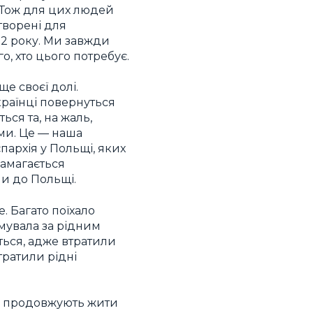
. Тож для цих людей
творені для
22 року. Ми завжди
, хто цього потребує.
е своєї долі.
країнці повернуться
ься та, на жаль,
ими. Це — наша
єпархія у Польщі, яких
намагається
ли до Польщі.
. Багато поїхало
умувала за рідним
ться, адже втратили
тратили рідні
то продовжують жити