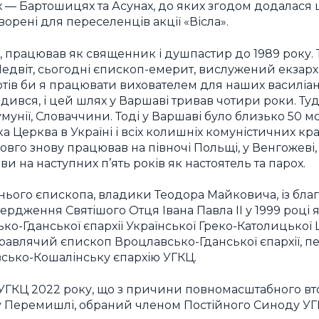
 — Бартошицях та Асунах, до яких згодом додалася 
ворені для переселенців акції «Вісла».
, працював як священник і душпастир до 1989 року. 
едвіт, сьогодні єпископ-емерит, вислужений екзар
хотів би я працювати вихователем для наших василіан
годився, і цей шлях у Варшаві тривав чотири роки. Т
умунії, Словаччини. Тоді у Варшаві було близько 50 мо
а Церква в Україні і всіх колишніх комуністичних кр
довго знову працював на півночі Польщі, у Венгожеві,
 на наступних п’ять років як настоятель та парох.
нього єпископа, владики Теодора Майковича, із бл
вердження Святішого Отця Івана Павла II у 1999 році
о-Гданської єпархії Української Греко-Католицької 
 правлячий єпископ Вроцлавсько-Гданської єпархії, п
сько-Кошалінську єпархію УГКЦ.
УГКЦ 2022 року, що з причини повномасштабного вт
 у Перемишлі, обраний членом Постійного Синоду УГ