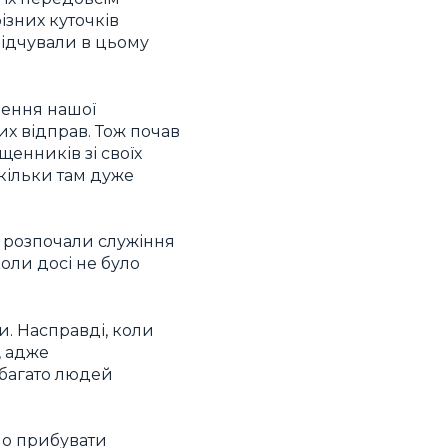
ізних куточків
відчували в цьому
рення нашої
их відправ. Тож почав
енників зі своїх
скільки там дуже
о розпочали служіння
коли досі не було
и. Насправді, коли
, адже
 багато людей
ало прибувати