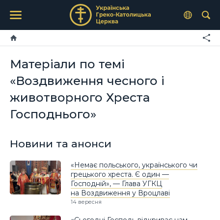
Матеріали по темі
«Воздвиження чесного і
животворного Хреста
Господнього»
Новини та анонси
«Немає польського, українського чи
грецького хреста. Є один —
Господній», — Глава УГКЦ
на Воздвиження у Вроцлаві
14 вересня
«Сьогодні Господь відкриває нам