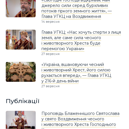
джерело сили серед бурхливих
потоків гіркого земного життя», —
Глава УГКЦ на Воздвиження
14 вересня
Глава УГКЦ: «Нас хочуть стерти з лиця
землі, але саме сила чесного
і животворного Хреста буде
перемогою України»
27 вересня
«Україна, вшановуючи чесний
і животворний Хрест, його силою
рухається вперед», — Глава УГКЦ
у 216-й день війни
27 вересня
Публікації
Проповідь Блаженнішого Святослава
у свято Воздвиження чесного
і животворного Хреста Господнього