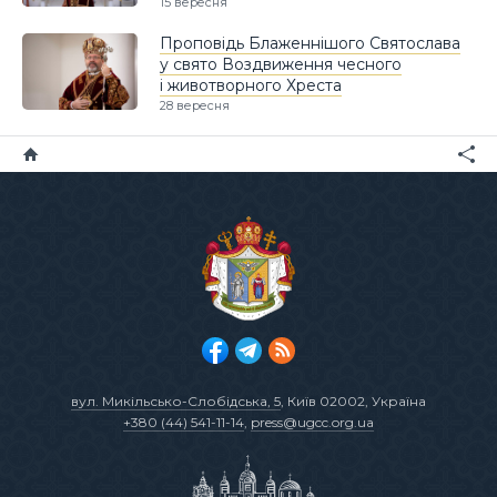
15 вересня
Проповідь Блаженнішого Святослава
у свято Воздвиження чесного
і животворного Хреста
28 вересня
вул. Микільсько-Слобідська, 5
, Київ 02002, Україна
+380 (44) 541-11-14
,
press@ugcc.org.ua