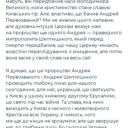
мабуть, він передбачив часи Володимира
Великого, коли християнство стане славою
Київських гір. Але, властиво, що бачив Андрей
Первозваний? Ми не знаємо цього напевне,
але духовна інтуїція Церкви вказує нам
на пророцтво ще одного Андрея — праведного
митрополита Шептицького, який перед
смертю передбачив, що нашу Церкву чекають
жорстокі переслідування, її знищення, але потім
вона засяє у своїй славі на весь світ.
Я думаю, що це пророцтво Андрея
Первозваного і Андрея Шептицького
проводить глибоку лінію для нашого
сьогодення, для нас, українців, що святкують
у Києві, у цьому княжому другому Єрусалимі,
це свято під час війни. Та слава, яка нині
виходить у Києві з чесного і животворного
Хреста на всю Україну, є чимось, чого
ми ще до кінця не зрозуміли, але що зворушує
нас до глибини душі. Бо сьогодні Україна