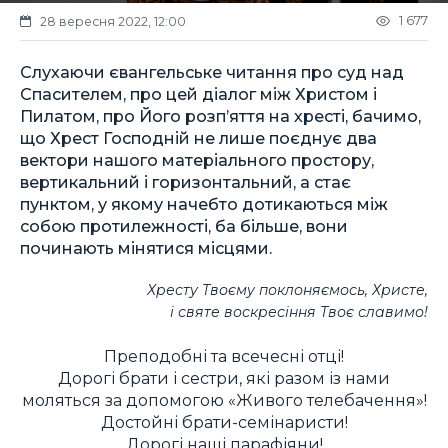
1 677
28 вересня 2022, 12:00
Слухаючи євангельське читання про суд над
Спасителем, про цей діалог між Христом і
Пилатом, про Його розп’яття на хресті, бачимо,
що Хрест Господній не лише поєднує два
вектори нашого матеріального простору,
вертикальний і горизонтальний, а стає
пунктом, у якому начебто дотикаються між
собою протилежності, ба більше, вони
починають мінятися місцями.
Хресту Твоєму поклоняємось, Христе,
і святе воскресіння Твоє славимо!
Преподобні та всечесні отці!
Дорогі брати і сестри, які разом із нами
моляться за допомогою «Живого телебачення»!
Достойні брати-семінаристи!
Дорогі наші парафіяни!