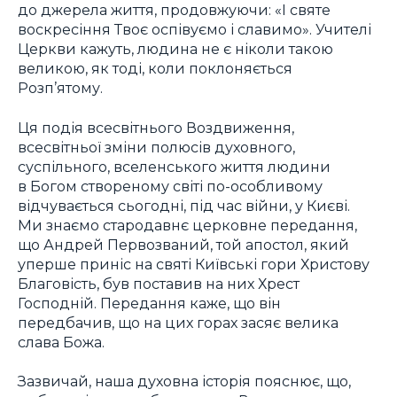
до джерела життя, продовжуючи: «І святе
воскресіння Твоє оспівуємо і славимо». Учителі
Церкви кажуть, людина не є ніколи такою
великою, як тоді, коли поклоняється
Розп’ятому.
Ця подія всесвітнього Воздвиження,
всесвітньої зміни полюсів духовного,
суспільного, вселенського життя людини
в Богом створеному світі по-особливому
відчувається сьогодні, під час війни, у Києві.
Ми знаємо стародавнє церковне передання,
що Андрей Первозваний, той апостол, який
уперше приніс на святі Київські гори Христову
Благовість, був поставив на них Хрест
Господній. Передання каже, що він
передбачив, що на цих горах засяє велика
слава Божа.
Зазвичай, наша духовна історія пояснює, що,