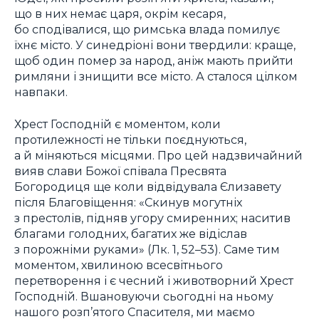
що в них немає царя, окрім кесаря,
бо сподівалися, що римська влада помилує
їхнє місто. У синедріоні вони твердили: краще,
щоб один помер за народ, аніж мають прийти
римляни і знищити все місто. А сталося цілком
навпаки.
Хрест Господній є моментом, коли
протилежності не тільки поєднуються,
а й міняються місцями. Про цей надзвичайний
вияв слави Божої співала Пресвята
Богородиця ще коли відвідувала Єлизавету
після Благовіщення: «Скинув могутніх
з престолів, підняв угору смиренних; наситив
благами голодних, багатих же відіслав
з порожніми руками» (Лк. 1, 52–53). Саме тим
моментом, хвилиною всесвітнього
перетворення і є чесний і животворний Хрест
Господній. Вшановуючи сьогодні на ньому
нашого розп’ятого Спасителя, ми маємо