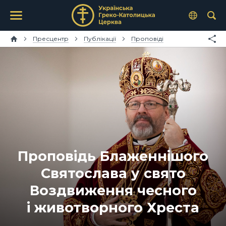
Пресцентр
Публікації
Проповіді
Проповідь Блаженнішого
Святослава у свято
Воздвиження чесного
і животворного Хреста