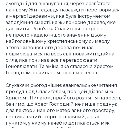
сьогодні для вшанування, через розп’ятого
на ньому Життєдавця назавжди перетворився
з мертвої деревини, яка була інструментом
заподіяння смерті, на живоносне дерево, яке
дає життя. Розп’яття Спасителя на хресті
не просто надало іншого значення цьому
найголовнішому християнському символу:
з того живоносного дерева починає
поширюватися на весь світ нова життєдайна
сила, яка починає все перетворювати
і оновлювати. Та зміна, яка сталася із Хрестом
Господнім, починає змінювати всесвіт.
Слухаючи сьогоднішнє євангельське читання
про суд над Спасителем, про цей діалог між
Христом і Пилатом, про Його розп’яття на хресті,
бачимо, що Хрест Господній не лише поєднує
два вектори нашого матеріального простору,
вертикальний і горизонтальний, а стає
пунктом, у якому начебто дотикаються між