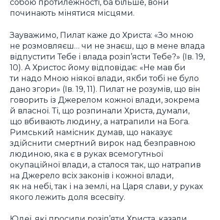
собою протилежності, ба більше, вони
починають мінятися місцями.
Зауважимо, Пилат каже до Христа: «Зо мною
не розмовляєш… чи не знаєш, що в мене влада
відпустити Тебе і влада розіп’ясти Тебе?» (Ів. 19,
10). А Христос йому відповідає: «Не мав би
ти надо Мною ніякої влади, якби тобі не було
дано згори» (Ів. 19, 11). Пилат не розумів, що він
говорить із Джерелом кожної влади, зокрема
й власної. Ті, що розпинали Христа, думали,
що вбивають людину, а натрапили на Бога.
Римський намісник думав, що наказує
здійснити смертний вирок над безправною
людиною, яка є в руках всемогутньої
окупаційної влади, а сталося так, що натрапив
на Джерело всіх законів і кожної влади,
як на небі, так і на землі, на Царя слави, у руках
якого лежить доля всесвіту.
Юдеї, які просили розіп’яти Христа, казали,