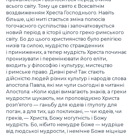
всього світу. Тому це свято є Всесвітнім
воздвиженням Хреста Господнього. Навіть
більше, цієї миті стається зміна полюсів
тогочасного суспільства і започатковується
новий період в історії цілого греко-римського
світу. Бо до цього християнство було релігією
низів та силою, мудрістю стражденних
і принижених, а тепер мудрість Хреста починає
пронизувати і перемінювати його еліти,
входить у філософію і культуру, мистецтво
і римське право. Дивні речі! Так стають
дійсністю людей різних культур і народів слова
апостола Павла, які ми чули сьогодні в читанні
Апостола: «Коли юдеї вимагають знаків, а греки
мудрости шукають, ми проповідуємо Христа
розп’ятого — ганьбу для юдеїв і глупоту для
поган, а для тих, що покликані, — чи юдеїв, чи
греків, — Христа, Божу могутність і Божу
мудрість. Бо, нібито немудре Боже — мудріше
від людської мудрости, і немічне Боже міцніше