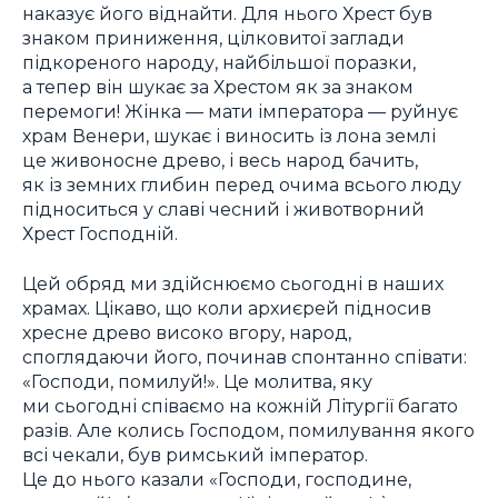
наказує його віднайти. Для нього Хрест був
знаком приниження, цілковитої заглади
підкореного народу, найбільшої поразки,
а тепер він шукає за Хрестом як за знаком
перемоги! Жінка — мати імператора — руйнує
храм Венери, шукає і виносить із лона землі
це живоносне древо, і весь народ бачить,
як із земних глибин перед очима всього люду
підноситься у славі чесний і животворний
Хрест Господній.
Цей обряд ми здійснюємо сьогодні в наших
храмах. Цікаво, що коли архиєрей підносив
хресне древо високо вгору, народ,
споглядаючи його, починав спонтанно співати:
«Господи, помилуй!». Це молитва, яку
ми сьогодні співаємо на кожній Літургії багато
разів. Але колись Господом, помилування якого
всі чекали, був римський імператор.
Це до нього казали «Господи, господине,