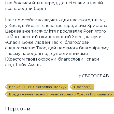
і не боятися йти вперед, до тієї слави в нашій
всенародній борні.
І так по-особливо звучать для нас сьогодні тут,
у Києві, в Україні, слова тропаря, яким Христова
Церква вже тисячоліття прославляє Розп’ятого
та Його чесний і животворний Хрест, кажучи:
«Спаси, Боже, людей Твоїх і благослови
спадкоємство Твоє, дай перемогу благовірному
Твоєму народові над супротивниками
і Хрестом твоїм охорони, благослови і спаси
люд Твій». Амінь.
† СВЯТОСЛАВ
Блаженніший Святослав Шевчук
Проповідь
Воздвиження чесного і животворного Хреста Господнього
Персони