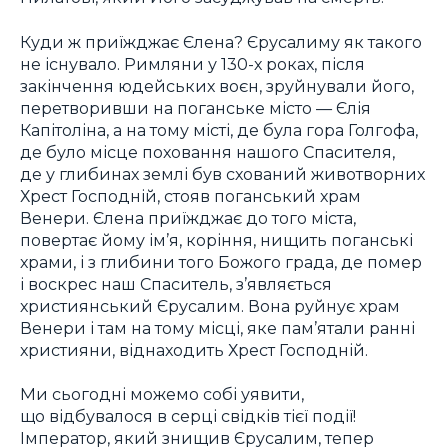
Куди ж приїжджає Єлена? Єрусалиму як такого
не існувало. Римляни у 130-х роках, після
закінчення юдейських воєн, зруйнували його,
перетворивши на поганське місто — Єлія
Капітоліна, а на тому місті, де була гора Голгофа,
де було місце поховання нашого Спасителя,
де у глибинах землі був схований животворних
Хрест Господній, стояв поганський храм
Венери. Єлена приїжджає до того міста,
повертає йому ім’я, коріння, нищить поганські
храми, і з глибини того Божого града, де помер
і воскрес наш Спаситель, з’являється
християнський Єрусалим. Вона руйнує храм
Венери і там на тому місці, яке пам’ятали ранні
християни, віднаходить Хрест Господній.
Ми сьогодні можемо собі уявити,
що відбувалося в серці свідків тієї події!
Імператор, який знищив Єрусалим, тепер