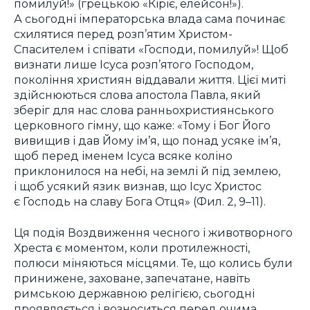
помилуй!» (грецькою «Кіріє, елейсон!»).
А сьогодні імператорська влада сама починає
схилятися перед розп’ятим Христом-
Спасителем і співати «Господи, помилуй»! Щоб
визнати лише Ісуса розп’ятого Господом,
покоління християн віддавали життя. Цієї миті
здійснюються слова апостола Павла, який
зберіг для нас слова ранньохристиянського
церковного гімну, що каже: «Тому і Бог Його
вивищив і дав Йому ім’я, що понад усяке ім’я,
щоб перед іменем Ісуса всяке коліно
приклонилося на небі, на землі й під землею,
і щоб усякий язик визнав, що Ісус Христос
є Господь на славу Бога Отця» (Фил. 2, 9–11).
Ця подія Воздвиження чесного і животворного
Хреста є моментом, коли протилежності,
полюси міняються місцями. Те, що колись були
принижене, заховане, запечатане, навіть
римською державною релігією, сьогодні
проявляється і возноситься перед очима