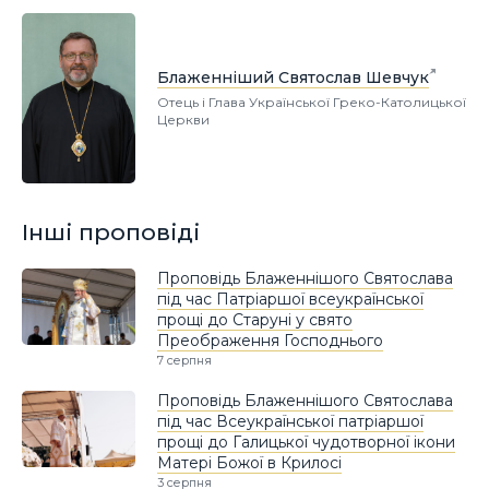
Блаженніший Святослав Шевчук
Отець і Глава Української Греко-Католицької
Церкви
Інші проповіді
Проповідь Блаженнішого Святослава
під час Патріаршої всеукраїнської
прощі до Старуні у свято
Преображення Господнього
7 серпня
Проповідь Блаженнішого Святослава
під час Всеукраїнської патріаршої
прощі до Галицької чудотворної ікони
Матері Божої в Крилосі
3 серпня