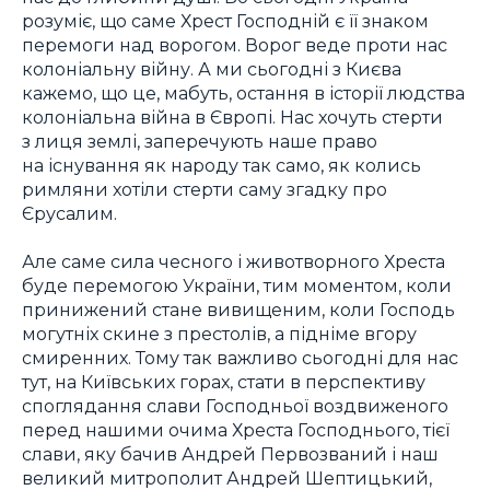
розуміє, що саме Хрест Господній є її знаком
перемоги над ворогом. Ворог веде проти нас
колоніальну війну. А ми сьогодні з Києва
кажемо, що це, мабуть, остання в історії людства
колоніальна війна в Європі. Нас хочуть стерти
з лиця землі, заперечують наше право
на існування як народу так само, як колись
римляни хотіли стерти саму згадку про
Єрусалим.
Але саме сила чесного і животворного Хреста
буде перемогою України, тим моментом, коли
принижений стане вивищеним, коли Господь
могутніх скине з престолів, а підніме вгору
смиренних. Тому так важливо сьогодні для нас
тут, на Київських горах, стати в перспективу
споглядання слави Господньої воздвиженого
перед нашими очима Хреста Господнього, тієї
слави, яку бачив Андрей Первозваний і наш
великий митрополит Андрей Шептицький,