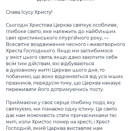
Слава Ісусу Христу!
Сьогодні Христова Церква святкує особливе,
глибоке свято, яке належить до найбільших
свят християнського літургійного року, —
Всесвітнє воздвиження чесного і животворного
Хреста Господнього. Якщо ми заглибимося
у зміст цього свята, якщо дамо захопити себе
всім тим дійствам, які відбуваються
в духовному житті Церкви цього дня, то
побачимо, що воно відрізняється від усіх інших
празників, передусім тому, що Церква наказує
переживати його дотримуючись посту.
Приймаючи у своє серце глибину події, яку
святкуємо, ми пізнаємо одну істину. Це свято
дає нам можливість стати причасниками тієї
миті, коли Христос помер на хресті, і Хрест
Господній, який Церква виставляє нам