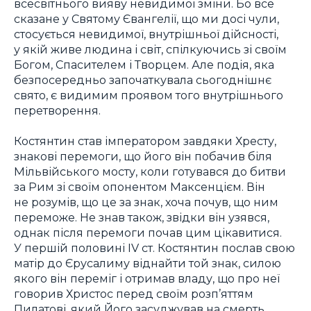
всесвітнього вияву невидимої зміни. Бо все
сказане у Святому Євангелії, що ми досі чули,
стосується невидимої, внутрішньої дійсності,
у якій живе людина і світ, спілкуючись зі своїм
Богом, Спасителем і Творцем. Але подія, яка
безпосередньо започаткувала сьогоднішнє
свято, є видимим проявом того внутрішнього
перетворення.
Костянтин став імператором завдяки Хресту,
знакові перемоги, що його він побачив біля
Мільвійського мосту, коли готувався до битви
за Рим зі своїм опонентом Максенцієм. Він
не розумів, що це за знак, хоча почув, що ним
переможе. Не знав також, звідки він узявся,
однак після перемоги почав цим цікавитися.
У першій половині IV ст. Костянтин послав свою
матір до Єрусалиму віднайти той знак, силою
якого він переміг і отримав владу, що про неї
говорив Христос перед своїм розп’яттям
Пилатові, який Його засуджував на смерть.