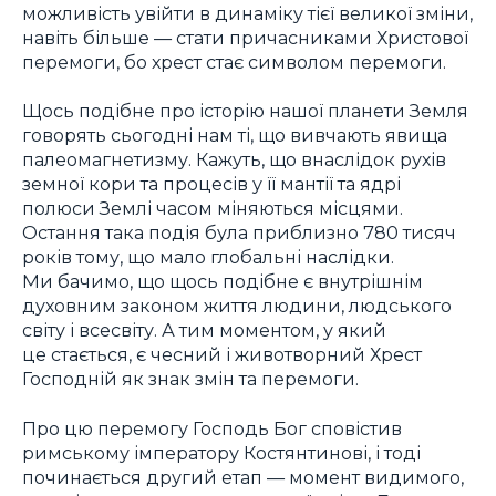
можливість увійти в динаміку тієї великої зміни,
навіть більше — стати причасниками Христової
перемоги, бо хрест стає символом перемоги.
Щось подібне про історію нашої планети Земля
говорять сьогодні нам ті, що вивчають явища
палеомагнетизму. Кажуть, що внаслідок рухів
земної кори та процесів у її мантії та ядрі
полюси Землі часом міняються місцями.
Остання така подія була приблизно 780 тисяч
років тому, що мало глобальні наслідки.
Ми бачимо, що щось подібне є внутрішнім
духовним законом життя людини, людського
світу і всесвіту. А тим моментом, у який
це стається, є чесний і животворний Хрест
Господній як знак змін та перемоги.
Про цю перемогу Господь Бог сповістив
римському імператору Костянтинові, і тоді
починається другий етап — момент видимого,