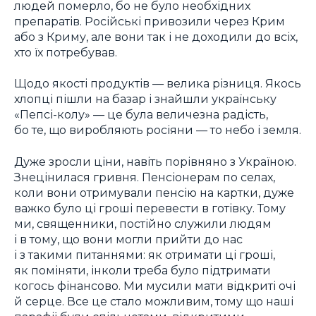
людей померло, бо не було необхідних
препаратів. Російські привозили через Крим
або з Криму, але вони так і не доходили до всіх,
хто їх потребував.
Щодо якості продуктів — велика різниця. Якось
хлопці пішли на базар і знайшли українську
«Пепсі-колу» — це була величезна радість,
бо те, що виробляють росіяни — то небо і земля.
Дуже зросли ціни, навіть порівняно з Україною.
Знецінилася гривня. Пенсіонерам по селах,
коли вони отримували пенсію на картки, дуже
важко було ці гроші перевести в готівку. Тому
ми, священники, постійно служили людям
і в тому, що вони могли прийти до нас
і з такими питаннями: як отримати ці гроші,
як поміняти, інколи треба було підтримати
когось фінансово. Ми мусили мати відкриті очі
й серце. Все це стало можливим, тому що наші