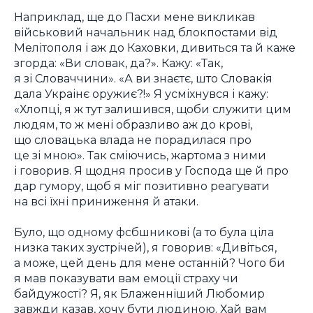
Наприклад, ще до Пасхи мене викликав
військовий начальник над блокпостами від
Мелітополя і аж до Каховки, дивиться та й каже
згорда: «Ви словак, да?». Кажу: «Так,
я зі Словаччини». «А ви знаєтє, што Словакія
дала Украінє оружиє?!» Я усміхнувся і кажу:
«Хлопці, я ж тут залишився, щоби служити цим
людям, то ж мені образливо аж до крові,
що словацька влада не порадилася про
це зі мною». Так сміючись, жартома з ними
і говорив. Я щодня просив у Господа ще й про
дар гумору, щоб я міг позитивно реагувати
на всі їхні приниження й атаки.
Було, що одному фсбшникові (а то була ціла
низка таких зустрічей), я говорив: «Дивіться,
а може, цей день для мене останній? Чого би
я мав показувати вам емоції страху чи
байдужості? Я, як Блаженніший Любомир
завжди казав, хочу бути людиною. Хай вам