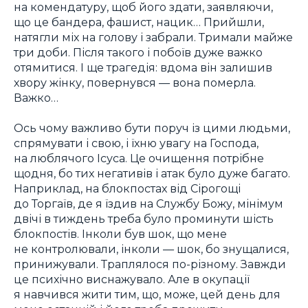
на комендатуру, щоб його здати, заявляючи,
що це бандера, фашист, нацик… Прийшли,
натягли міх на голову і забрали. Тримали майже
три доби. Після такого і побоїв дуже важко
отямитися. І ще трагедія: вдома він залишив
хвору жінку, повернувся — вона померла.
Важко…
Ось чому важливо бути поруч із цими людьми,
спрямувати і свою, і їхню увагу на Господа,
на люблячого Ісуса. Це очищення потрібне
щодня, бо тих негативів і атак було дуже багато.
Наприклад, на блокпостах від Сірогощі
до Торгаїв, де я їздив на Службу Божу, мінімум
двічі в тиждень треба було проминути шість
блокпостів. Інколи був шок, що мене
не контролювали, інколи — шок, бо знущалися,
принижували. Траплялося по-різному. Завжди
це психічно виснажувало. Але в окупації
я навчився жити тим, що, може, цей день для