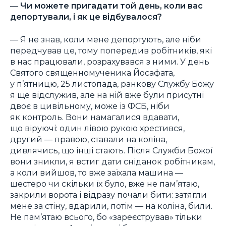
—
Чи можете пригадати той день, коли вас
депортували, і як це відбувалося?
— Я не знав, коли мене депортують, але ніби
передчував це, тому попередив робітників, які
в нас працювали, розрахувався з ними. У день
Святого священномученика Йосафата,
у п’ятницю, 25 листопада, ранкову Службу Божу
я ще відслужив, але на ній вже були присутні
двоє в цивільному, може із ФСБ, ніби
як контроль. Вони намагалися вдавати,
що віруючі: один лівою рукою хрестився,
другий — правою, ставали на коліна,
дивлячись, що інші стають. Після Служби Божої
вони зникли, я встиг дати сніданок робітникам,
а коли вийшов, то вже заїхала машина —
шестеро чи скільки їх було, вже не пам’ятаю,
закрили ворота і відразу почали бити: затягли
мене за стіну, вдарили, потім — на коліна, били.
Не пам’ятаю всього, бо «зареєстрував» тільки