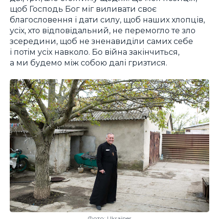
щоб Господь Бог міг виливати своє
благословення і дати силу, щоб наших хлопців,
усіх, хто відповідальний, не перемогло те зло
зсередини, щоб не зненавиділи самих себе
і потім усіх навколо. Бо війна закінчиться,
а ми будемо між собою далі гризтися.
Фото: Ukraїner