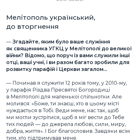
Мелітополь український,
до вторгнення
—
Згадайте, яким було ваше служіння
як священника УГКЦ у Мелітополі до великої
війни? Відомо, що поруч із вами служили інші
отці, ваші учні, і ви разом багато зробили для
розвитку парафій і Церкви загалом…
— Починав я служити 12 років тому, у 2010-му,
у парафія Різдва Пресвятої Богородиці
в Мелітополі для маленької спільнотки. Але
молився: «Боже, ти знаєш, хто в цьому місті
нуждається в Тобі. Веди мене, нас так, щоб
ми могли зустрітися, щоб я міг вести до Тебе
тих людей — до джерела любові, сили, миру,
добра, життя». І Бог благословив. Завдяки всім
тим, хто підтримував мене.