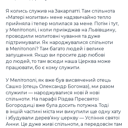
Я колись служив на Закарпатті. Там спільнота
«Матері молитви» мене надзвичайно тепло
прийняла і тепер молилася за мене. Потім і тут,
у Мелітополі, і коли приїжджав на Львівщину,
проводили молитовні чування та дуже
підтримували. Як народжувалися спільноти
в Мелітополі? Там багато людей і велике
запущення. Якщо ви просите дар любові
до людей, то там всюди наша Церква може
працювати, бо є кому служити.
У Мелітополі, як вже був висвячений отець
Сашко (отець Олександр Богомаз), ми разом
служили — народжувалися нові й нові
спільноти. На парафії Різдва Пресвятої
Богородиці вже була досить потужна. Тоді
в іншій частині міста ми викупили ще одну хату
і збудували дерев’яну церкву — Успіння святої
Анни. Це дуже живі спільноти, а передовсім там