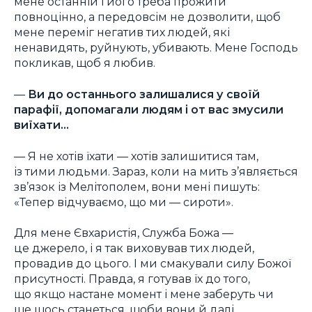
мене останній і його треба прожити
повноцінно, а передовсім не дозволити, щоб
мене переміг негатив тих людей, які
ненавидять, руйнують, убивають. Мене Господь
покликав, щоб я любив.
—
Ви до останнього залишалися у своїй
парафії, допомагали людям і от вас змусили
виїхати…
— Я не хотів їхати — хотів залишитися там,
із тими людьми. Зараз, коли на мить з’являється
зв’язок із Мелітополем, вони мені пишуть:
«Тепер відчуваємо, що ми — сироти».
Для мене Євхаристія, Служба Божа —
це джерело, і я так виховував тих людей,
провадив до цього. І ми смакували силу Божої
присутності. Правда, я готував їх до того,
що якщо настане момент і мене заберуть чи
ще щось станеться, щоби вони й далі