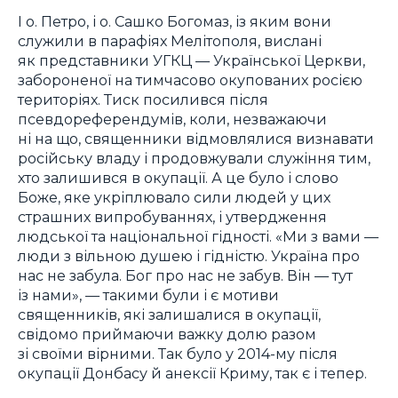
І о. Петро, і о. Сашко Богомаз, із яким вони
служили в парафіях Мелітополя, вислані
як представники УГКЦ — Української Церкви,
забороненої на тимчасово окупованих росією
територіях. Тиск посилився після
псевдореферендумів, коли, незважаючи
ні на що, священники відмовлялися визнавати
російську владу і продовжували служіння тим,
хто залишився в окупації. А це було і слово
Боже, яке укріплювало сили людей у цих
страшних випробуваннях, і утвердження
людської та національної гідності. «Ми з вами —
люди з вільною душею і гідністю. Україна про
нас не забула. Бог про нас не забув. Він — тут
із нами», — такими були і є мотиви
священників, які залишалися в окупації,
свідомо приймаючи важку долю разом
зі своїми вірними. Так було у 2014-му після
окупації Донбасу й анексії Криму, так є і тепер.