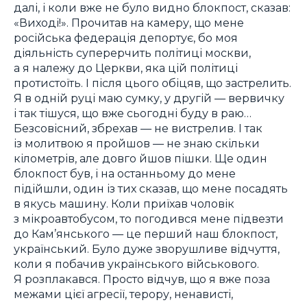
далі, і коли вже не було видно блокпост, сказав:
«Виході!». Прочитав на камеру, що мене
російська федерація депортує, бо моя
діяльність суперерчить політиці москви,
а я належу до Церкви, яка цій політиці
протистоїть. І після цього обіцяв, що застрелить.
Я в одній руці маю сумку, у другій — вервичку
і так тішуся, що вже сьогодні буду в раю…
Безсовісний, збрехав — не вистрелив. І так
із молитвою я пройшов — не знаю скільки
кілометрів, але довго йшов пішки. Ще один
блокпост був, і на останньому до мене
підійшли, один із тих сказав, що мене посадять
в якусь машину. Коли приїхав чоловік
з мікроавтобусом, то погодився мене підвезти
до Кам’янського — це перший наш блокпост,
український. Було дуже зворушливе відчуття,
коли я побачив українського військового.
Я розплакався. Просто відчув, що я вже поза
межами цієї агресії, терору, ненависті,