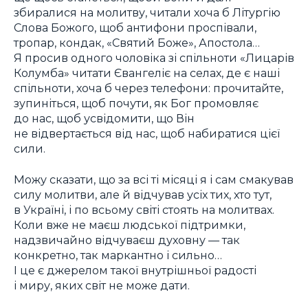
збиралися на молитву, читали хоча б Літургію
Слова Божого, щоб антифони проспівали,
тропар, кондак, «Святий Боже», Апостола…
Я просив одного чоловіка зі спільноти «Лицарів
Колумба» читати Євангеліє на селах, де є наші
спільноти, хоча б через телефони: прочитайте,
зупиніться, щоб почути, як Бог промовляє
до нас, щоб усвідомити, що Він
не відвертається від нас, щоб набиратися цієї
сили.
Можу сказати, що за всі ті місяці я і сам смакував
силу молитви, але й відчував усіх тих, хто тут,
в Україні, і по всьому світі стоять на молитвах.
Коли вже не маєш людської підтримки,
надзвичайно відчуваєш духовну — так
конкретно, так маркантно і сильно…
І це є джерелом такої внутрішньої радості
і миру, яких світ не може дати.