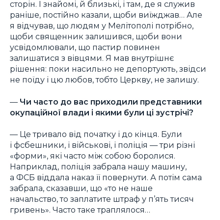
сторін. І знайомі, й близькі, і там, де я служив
раніше, постійно казали, щоби виїжджав… Але
я відчував, що людям у Мелітополі потрібно,
щоби священник залишився, щоби вони
усвідомлювали, що пастир повинен
залишатися з вівцями. Я мав внутрішнє
рішення: поки насильно не депортують, звідси
не поїду і цю любов, тобто Церкву, не залишу.
—
Чи часто до вас приходили представники
окупаційної влади і якими були ці зустрічі?
— Це тривало від початку і до кінця. Були
і фсбешники, і військові, і поліція — три різні
«форми», які часто між собою боролися.
Наприклад, поліція забрала нашу машину,
а ФСБ віддала наказ її повернути. А потім сама
забрала, сказавши, що «то не наше
начальство, то заплатите штраф у п’ять тисяч
гривень». Часто таке траплялося…