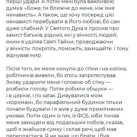
перші удари. А потім мені була важливою
думка: «Боже, ти ближче до мене, ніж їхня
ненависть». А також, що хочу посеред цієї
ненависті перебувати в Його любові, бо сам
дуже слабкий. У Святого Духа я просив про
захист батьків, рідних, які у вічності, людей,
яким я уділяв Святі Тайни, проводжаючи
у вічність: покріпіть, поможіть, захищайте. І тому
відчував мир.
Після того, як мене кинули до стіни і на коліна,
робітників вивели, бо хтось запротестував.
Знову ударили мене головою об стіну —
розбили голову. Потім робили обшуки —
і в церкві, і по хатах. Дивувалися моїм
«хоромам», бо парафіяльний будинок тільки
почали будувати і я жив у дуже примітивних
умовах. Потім один із тих, із ФСБ, ніби почав
мене захищати від подальших побоїв, сказав,
щоб я знайшов сумку і склав речі, щоб мав
переодягтися. Я не знав, що брати, і був