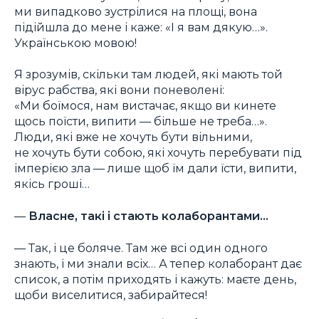
ми випадково зустрілися на площі, вона
підійшла до мене і каже: «І я вам дякую…».
Українською мовою!
Я зрозумів, скільки там людей, які мають той
вірус рабства, які вони поневолені:
«Ми боїмося, нам вистачає, якщо ви кинете
щось поїсти, випити — більше не треба…».
Люди, які вже не хочуть бути вільними,
не хочуть бути собою, які хочуть перебувати під
імперією зла — лише щоб їм дали їсти, випити,
якісь гроші…
—
Власне, такі і стають колаборантами…
— Так, і це боляче. Там же всі один одного
знають, і ми знали всіх… А тепер колаборант дає
список, а потім приходять і кажуть: маєте день,
щоби виселитися, забирайтеся!