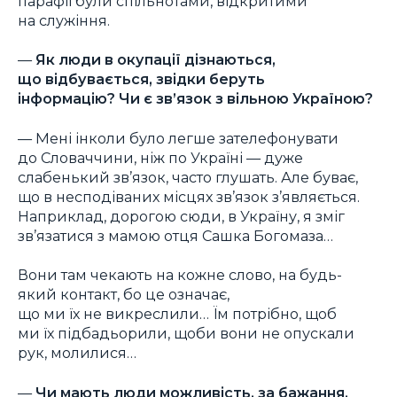
парафії були спільнотами, відкритими
на служіння.
—
Як люди в окупації дізнаються,
що відбувається, звідки беруть
інформацію? Чи є зв’язок з вільною Україною?
— Мені інколи було легше зателефонувати
до Словаччини, ніж по Україні — дуже
слабенький зв’язок, часто глушать. Але буває,
що в несподіваних місцях зв’язок з’являється.
Наприклад, дорогою сюди, в Україну, я зміг
зв’язатися з мамою отця Сашка Богомаза…
Вони там чекають на кожне слово, на будь-
який контакт, бо це означає,
що ми їх не викреслили… Їм потрібно, щоб
ми їх підбадьорили, щоби вони не опускали
рук, молилися…
—
Чи мають люди можливість, за бажання,