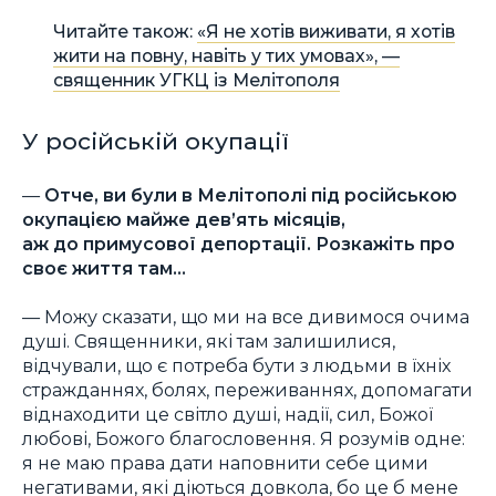
Читайте також:
«Я не хотів виживати, я хотів
жити на повну, навіть у тих умовах», —
священник УГКЦ із Мелітополя
У російській окупації
—
Отче, ви були в Мелітополі під російською
окупацією майже дев’ять місяців,
аж до примусової депортації. Розкажіть про
своє життя там…
— Можу сказати, що ми на все дивимося очима
душі. Священники, які там залишилися,
відчували, що є потреба бути з людьми в їхніх
стражданнях, болях, переживаннях, допомагати
віднаходити це світло душі, надії, сил, Божої
любові, Божого благословення. Я розумів одне:
я не маю права дати наповнити себе цими
негативами, які діються довкола, бо це б мене