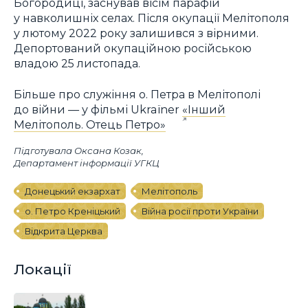
Богородиці, заснував вісім парафій
у навколишніх селах. Після окупації Мелітополя
у лютому 2022 року залишився з вірними.
Депортований окупаційною російською
владою 25 листопада.
Більше про служіння о. Петра в Мелітополі
до війни — у фільмі Ukraїner
«Інший
Мелітополь. Отець Петро»
Підготувала Оксана Козак,
Департамент інформації УГКЦ
Донецький екзархат
Мелітополь
о. Петро Креніцький
Війна росії проти України
Відкрита Церква
Локації