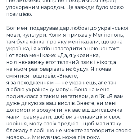
і не зможемо, якщо не покоримося перед
упокореним народом. Це завжди було моєю
позицією.
Бог мені подарував дар любові до української
мови, культури. Коли я приїхав у Мелітополь,
там була жінка, про яку мені казали, що вона
українка, і я хотів налагодити з нею контакт.
І от вона мені каже: «Да, я украинка,
но я нєнавижу етот тєлячий язик і нікогда
на ньом разговарівать нє буду». Я почав
сміятися і відповів: «Знаєте,
я за походженням — не українець, але так
люблю українську мову!». Вона на мене
подивилася з таким негативом, а я їй: «Я вам
дуже дякую за ваш вислів. Знаєте, ви мені
допомогли зрозуміти, як вас від дитсадочка
мали травмувати, щоб ви зненавиділи своє
коріння, мову своїх предків… щоб мали таку
блокаду в собі, що не можете заговорити своєю
мовою…». Минув час, може пів року,