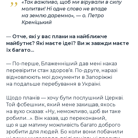
«Так важливо, щоб ми вірували в силу
молитви! Ні одне слово не впаде
на землю даремно», — о. Петро
Креніцький
—
Отче, які у вас плани на найближче
майбутнє? Які маєте ідеї? Ви ж завжди маєте
їх багато…
— По-перше, Блаженніший дав мені наказ
перевірити стан здоров’я. По-друге, наразі
відновлюють мої документи в Запоріжжі
на подальше перебування в Україні.
Щодо планів — хочу бути послушний Церкві.
Той фсбешник, який мене захищав, якось
на вухо сказав: «Ну, неможливо, щоб ви таке
робили…». Він казав, що переконаний,
що я ще матиму можливість багато доброго
зробити для людей. Бо коли вони побачили