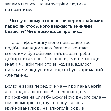
запам’ятається, що ви зустріли людину
на позитиві».
—
Чи є у вашому оточенні чи серед знайомих
парафіян хтось, кого вважають зниклим
безвісти? Чи відомо щось про них…
— Такої інформації у мене немає, але про
подібні випадки знаю. Загалом, контакт
із людьми був обмежений: всюди треба
добиратися через блокпости, і ми не завжди
знали, чи всім тим, хто виїжджав, вдалося
виїхати, чи відпустили тих, хто був затриманий.
Але таке є…
Болюче зараз перед очима — про пана Сергія,
якого здав алкоголік. Він велосипедом
приїжджав на Службу Божу зі сусіднього села —
сім кілометрів в одну сторону. І якась
зруйнована людина, алкоголік, ходив