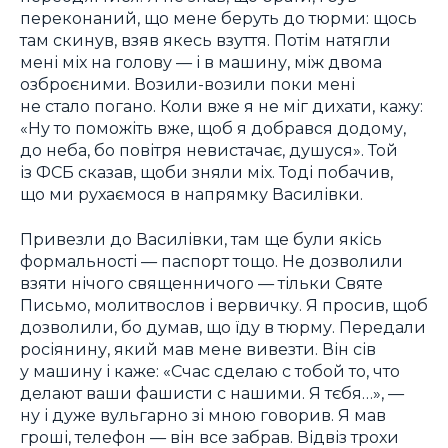
переконаний, що мене беруть до тюрми: щось
там скинув, взяв якесь взуття. Потім натягли
мені міх на голову — і в машину, між двома
озброєними. Возили-возили поки мені
не стало погано. Коли вже я не міг дихати, кажу:
«Ну то поможіть вже, щоб я добрався додому,
до неба, бо повітря невистачає, душуся». Той
із ФСБ сказав, щоби зняли міх. Тоді побачив,
що ми рухаємося в напрямку Василівки.
Привезли до Василівки, там ще були якісь
формальності — паспорт тощо. Не дозволили
взяти нічого священничого — тільки Святе
Письмо, молитвослов і вервичку. Я просив, щоб
дозволили, бо думав, що їду в тюрму. Передали
росіянину, який мав мене вивезти. Він сів
у машину і каже: «Счас сделаю с тобой то, что
делают ваши фашисти с нашими. Я тєбя…», —
ну і дуже вульгарно зі мною говорив. Я мав
гроші, телефон — він все забрав. Відвіз трохи