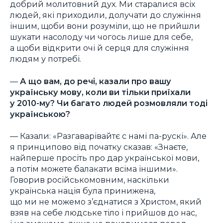
добрий молитовний дух. Ми старалися всіх
людей, які приходили, долучати до служіння
іншим, щоби вони розуміли, що не прийшли
шукати насолоду чи чогось лише для себе,
а щоби відкрити очі й серця для служіння
людям у потребі.
—
А що вам, до речі, казали про вашу
українську мову, коли ви тільки приїхали
у 2010-му? Чи багато людей розмовляли тоді
українською?
— Казали: «Разгаварівайтє с намі па-рускі». Але
я принципово від початку сказав: «Знаєте,
найперше просіть про дар української мови,
а потім можете балакати всіма іншими».
Говорив російськомовним, наскільки
українська нація була принижена,
що ми не можемо з’єднатися з Христом, який
взяв на себе людське тіло і прийшов до нас,