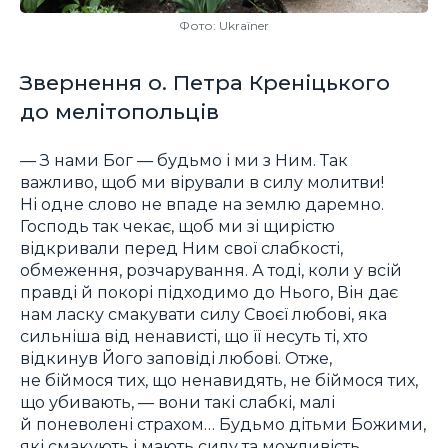
Фото: Ukraїner
Звернення о. Петра Креніцького
до мелітопольців
— З нами Бог — будьмо і ми з Ним. Так
важливо, щоб ми вірували в силу молитви!
Ні одне слово не впаде на землю даремно.
Господь так чекає, щоб ми зі щирістю
відкривали перед Ним свої слабкості,
обмеження, розчарування. А тоді, коли у всій
правді й покорі підходимо до Нього, Він дає
нам ласку смакувати силу Своєї любові, яка
сильніша від ненависті, що її несуть ті, хто
відкинув Його заповіді любові. Отже,
не біймося тих, що ненавидять, не біймося тих,
що убивають, — вони такі слабкі, малі
й поневолені страхом… Будьмо дітьми Божими,
які смакують і мають силу та можливість