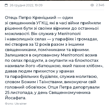
2 346
26 грудня 2022, 19:09
Отець Петро Креніцький — один
зі священників УГКЦ, які в часі війни прийняли
рішення бути зі своїми вірними до останньої
можливості. Він служив у Мелітополі
і навколишніх селах — у парафіях і громадах,
які створив за 12 років разом з іншими
священниками, помічниками та вірними.
Залишився в окупованому Мелітополі: возив
по селах продукти, а окупанти на блокпостах
називали його «батюшкою, який пахне хлібом»,
давав людям прихисток у храмах
та парафіяльних будівлях, служив молитвою,
словом Божим і Таїнствами, виконуючи свій
головний обов’язок. Отця Петра депортували
25 листопада, у день Священномученика
Йосафата.
Фото: Ukraїner