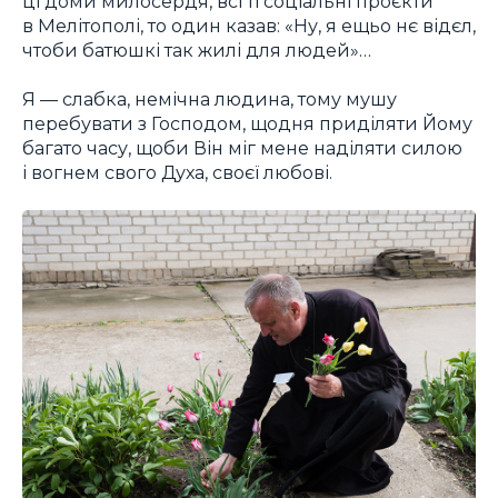
ці доми милосердя, всі ті соціальні проєкти
в Мелітополі, то один казав: «Ну, я ещьо нє відєл,
чтоби батюшкі так жилі для людей»…
Я — слабка, немічна людина, тому мушу
перебувати з Господом, щодня приділяти Йому
багато часу, щоби Він міг мене наділяти силою
і вогнем свого Духа, своєї любові.