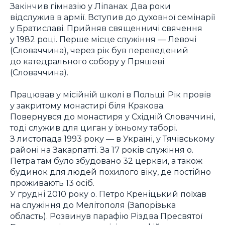
Закінчив гімназію у Ліпанах. Два роки
відслужив в армії. Вступив до духовної семінарії
у Братиславі. Прийняв священничі свячення
у 1982 році. Перше місце служіння — Левочі
(Словаччина), через рік був переведений
до катедрального собору у Пряшеві
(Словаччина).
Працював у місійній школі в Польщі. Рік провів
у закритому монастирі біля Кракова.
Повернувся до монастиря у Східній Словаччині,
тоді служив для циган у їхньому таборі.
З листопада 1993 року — в Україні, у Тячівському
районі на Закарпатті. За 17 років служіння о.
Петра там було збудовано 32 церкви, а також
будинок для людей похилого віку, де постійно
проживають 13 осіб.
У грудні 2010 року о. Петро Креніцький поїхав
на служіння до Мелітополя (Запорізька
область). Розвинув парафію Різдва Пресвятої