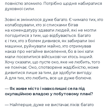
повністю зломило. Потрібно щодня набиратися
духовної сили.
Зовні ж змінилося дуже багато. Є чимало тих, хто
колаборували, хто зі списками бігав
на комендатуру здавати людей, які не могли
погодитися з тим, що відбувається. Багато
є і тих, хто з болем дивився, як забирали їхні
машини, руйнували майно, хто отримував
наказ про негайне виселення, бо в їхні хати
мали поселитися військові чи хтось інший.
Хочу сказати, що пусте око, яке не любить, того
не помічає. Око, спотворене жадібністю, може
дивитися лише за тим, де здобути вигоду.
А для тих, хто любить, все це дуже болюче.
—
Як живе місто і навколишні села під
окупаційною владою у побутовому плані?
— Найперше, дуже не вистачає ліків: багато