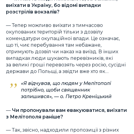
виїхати в Україну, бо відомі випадки
розстрілів вокзалів?
— Тепер можливо виїхати з тимчасово
окупованих територій тільки з дозвілу
комендатури окупаційної влади. Це означає,
що ті, чиє перебування там небажане,
отримують дозвіл чи наказ на виїзд. В інших
випадках люди шукають перевізників, які
за великі гроші перевозять через росію, сусідні
держави до Польщі, а звідти вже хто як…
«Я відчував, що людям у Мелітополі
потрібно, щоби священник
залишився», — о. Петро Креніцький
—
Чи пропонували вам евакуюватися, виїхати
з Мелітополя раніше?
— Так, звісно, надходили пропозиції з різних