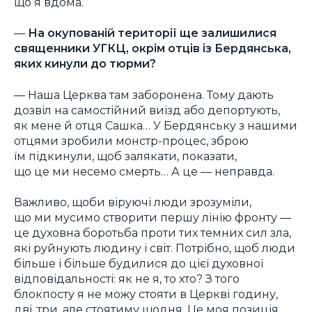
що я вдома.
—
На окупованій території ще залишилися
священники УГКЦ, окрім отців із Бердянська,
яких кинули до тюрми?
— Наша Церква там заборонена. Тому дають
дозвіл на самостійний виїзд або депортують,
як мене й отця Сашка… У Бердянську з нашими
отцями зробили монстр-процес, зброю
їм підкинули, щоб залякати, показати,
що це ми несемо смерть… А це — неправда.
Важливо, щоби віруючі люди зрозуміли,
що ми мусимо створити першу лінію фронту —
це духовна боротьба проти тих темних сил зла,
які руйнують людину і світ. Потрібно, щоб люди
більше і більше будилися до цієї духовної
відповідальності: як не я, то хто? З того
блокпосту я не можу стояти в Церкві годину,
дві, три, але стоятиму щодня. Це моя позиція,