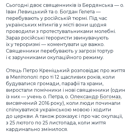
Сьогодні двоє священників із Бердянська — о.
Іван Левицький та о. Богдан Гелета —
перебувають у російській тюрмі. Під час
українських мітингів у місті вони щодня
проводили з протестувальниками молебні.
Зараз російські терористи звинувачують
їх у тероризмі — коментувати це важко.
Священники перебувають у загрозі тортур
і є заручниками окупаційного режиму.
Отець Петро Креніцький розповідає про життя
в Мелітополі: про ті 12 щасливих років, коли
будувалися громади, парафії та храми,
виростали помічники і нові священники (один
із них — учень о. Петра, о.
Олександр Богомаз
,
висвячений 2016 року), коли люди починали
спілкуватися українською мовою і ходити
до церкви. А також розказує і про час окупації,
з 25 лютого по 25 листопада, коли життя
кардинально змінилося.