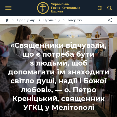
Пресцентр
Публікації
Інтерв’ю
«Священники відчували,
що є потреба бути
з людьми, щоб
допомагати їм знаходити
світло душі, надії і Божої
любові», — о. Петро
Креніцький, священник
УГКЦ у Мелітополі