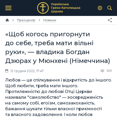
Пресцентр
Новини
«Щоб когось пригорнути
до себе, треба мати вільні
руки», — владика Богдан
Дзюрах у Мюнхені (Німеччина)
149
12 грудня 2022, 17:47
Любов — це спілкування і відкритість до іншого.
Щоб любити, треба мати іншого.
Протилежністю до любові Отці Церкви
називали "самолюбство" — зосередженість
на самому собі, егоїзм, самозакоханість,
бажання шукати тільки власної приємності
та власного задоволення. І коли любов