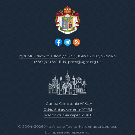
вул. Микільсько-Слобідська, 5
, Київ 02002, Україна
+380 (44) 541-11-14
,
press@ugcc.org.ua
Синод Єпископів УГКЦ
Офіційні документи УГКЦ
Інтерактивна карта УГКЦ
© 2004–2026 Українська Греко-Католицька Церква.
Всі права застережено.