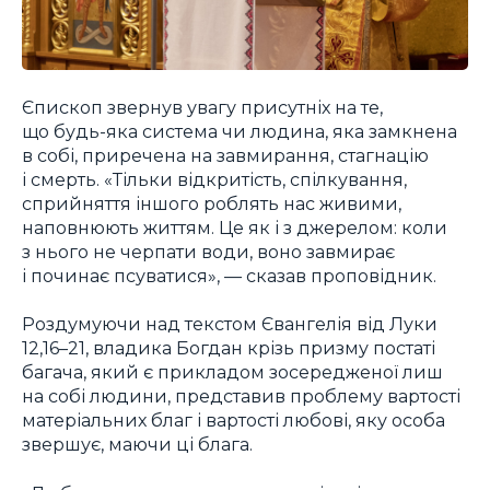
Єпископ звернув увагу присутніх на те,
що будь-яка система чи людина, яка замкнена
в собі, приречена на завмирання, стагнацію
і смерть. «Тільки відкритість, спілкування,
сприйняття іншого роблять нас живими,
наповнюють життям. Це як і з джерелом: коли
з нього не черпати води, воно завмирає
і починає псуватися», — сказав проповідник.
Роздумуючи над текстом Євангелія від Луки
12,16–21, владика Богдан крізь призму постаті
багача, який є прикладом зосередженої лиш
на собі людини, представив проблему вартості
матеріальних благ і вартості любові, яку особа
звершує, маючи ці блага.