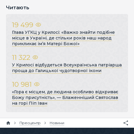
Читають
19 499
Глава УГКЦ у Крилосі: «Важко знайти подібне
місце в Україні, де стільки років наш народ
прикликає ім’я Матері Божої»
11 322
У Крилосі відбудеться Всеукраїнська патріарша
проща до Галицької чудотворної ікони
10 981
«Гора є місцем, де людина особливо відкриває
Божу присутність», — Блаженніший Святослав
на горі Піп Іван
Пресцентр
Новини