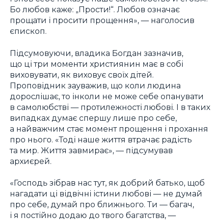
Бо любов каже: „Прости!“. Любов означає
прощати і просити прощення», — наголосив
єпископ.
Підсумовуючи, владика Богдан зазначив,
що ці три моменти християнин має в собі
виховувати, як виховує своїх дітей.
Проповідник зауважив, що коли людина
дорослішає, то інколи не може себе опанувати
в самолюбстві — протилежності любові. І в таких
випадках думає спершу лише про себе,
а найважчим стає момент прощення і прохання
про нього. «Тоді наше життя втрачає радість
та мир. Життя завмирає», — підсумував
архиєрей.
«Господь зібрав нас тут, як добрий батько, щоб
нагадати ці відвічні істини любові — не думай
про себе, думай про ближнього. Ти — багач,
і я постійно додаю до твого багатства, —