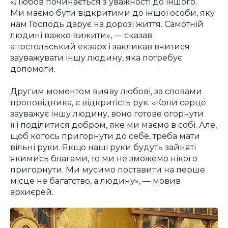
«Любов починається з уважності до іншого.
Ми маємо бути відкритими до іншої особи, яку
нам Господь дарує на дорозі життя. Самотній
людині важко вижити», — сказав
апостольський екзарх і закликав вчитися
зауважувати іншу людину, яка потребує
допомоги.
Другим моментом вияву любові, за словами
проповідника, є відкритість рук. «Коли серце
зауважує іншу людину, воно готове огорнути
її і поділитися добром, яке ми маємо в собі. Але,
щоб когось пригорнути до себе, треба мати
вільні руки. Якщо наші руки будуть зайняті
якимись благами, то ми не зможемо нікого
пригорнути. Ми мусимо поставити на перше
місце не багатство, а людину», — мовив
архиєрей.