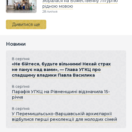
зібралася на Божественну Літургію
рідною мовою
28 липня
Дивитися ще
Новини
8 серпня
«Не бійтеся, будьте вільними! Нехай страх
не панує над вами», — Глава УГКЦ про
спадщину владики Павла Василика
8 серпня
Парафія УГКЦ на Рівненщині відзначила 15-
річчя
8 серпня
У Перемишльсько-Варшавській архиєпархії
відбулися перші реколекції для молодих сімей