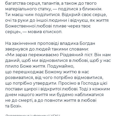
багатства серця, талантів, а також до твого
матеріального статку, — поділися з ближнім.
Ти маєш чим поділитися. Відкрий своє серце,
очі та руки до іншої людини і відчуєш, як життя
Божественної любові пливе через твоє
серце», — мовив єпископ.
На закінчення проповіді владика Богдан
звернувся до людей такими словами:
«Ми зараз переживаємо Різдвяний піст. Він нам
даний, щоб ми відновилися в любові, щоб у нас
плило Боже життя. Подумаймо,
що перешкоджає Божому життю в нас
розвиватися, від чого потрібно відмовитися,
що потрібно утвердити. Просімо в Господа цієї
постави щирої і відкритої любові. Тоді з кожним
днем нашого життя ми будемо наближатися
не до смерті, а до повноти життя в любові
та Бозі».
Департамент інформації УГКЦ