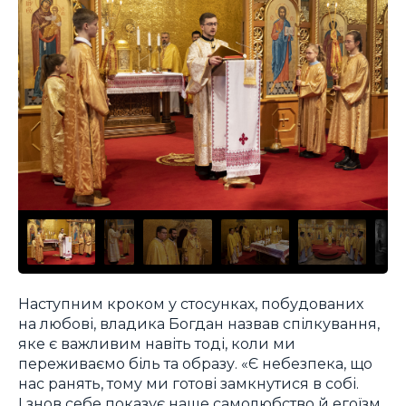
Наступним кроком у стосунках, побудованих
на любові, владика Богдан назвав спілкування,
яке є важливим навіть тоді, коли ми
переживаємо біль та образу. «Є небезпека, що
нас ранять, тому ми готові замкнутися в собі.
І знов себе показує наше самолюбство й егоїзм.