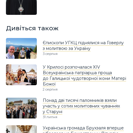
Дивіться також
Єпископи УГКЦ піднялися на Говерлу
з молитвою за Україну
3 серпня
У Крилосі розпочалася XIV
Всеукраїнська патріарша проща
до Галицької чудотворної ікони Матері
Божої
2 серпня
Понад дві тисячі паломників взяли
участь у сотих молитовних чуваннях
у Старуні
31 липня
Українська громада Брухзаля вперше