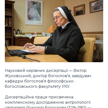
Науковий керівник дисертації — Віктор
Жуковський, доктор богослов’я, завідувач
кафедри богослов’я філософсько-
богословського факультету УКУ.
Дисертаційна праця присвячена
комплексному дослідженню антропології
святителя Григорія Богослова (329–390) —