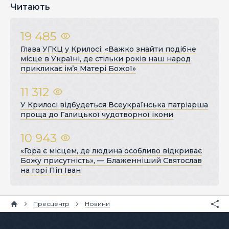
Читають
19 485
Глава УГКЦ у Крилосі: «Важко знайти подібне
місце в Україні, де стільки років наш народ
прикликає ім’я Матері Божої»
11 312
У Крилосі відбудеться Всеукраїнська патріарша
проща до Галицької чудотворної ікони
10 943
«Гора є місцем, де людина особливо відкриває
Божу присутність», — Блаженніший Святослав
на горі Піп Іван
Пресцентр
Новини