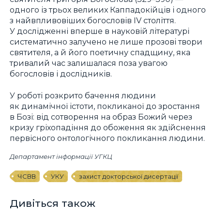
одного із трьох великих Каппадокійців і одного
з найвпливовіших богословів IV століття.
У дослідженні вперше в науковій літературі
систематично залучено не лише прозові твори
святителя, а й його поетичну спадщину, яка
тривалий час залишалася поза увагою
богословів і дослідників.
У роботі розкрито бачення людини
як динамічної істоти, покликаної до зростання
в Бозі: від сотворення на образ Божий через
кризу гріхопадіння до обоження як здійснення
первісного онтологічного покликання людини.
Департамент інформації УГКЦ
ЧСВВ
УКУ
захист докторської дисертації
Дивіться також