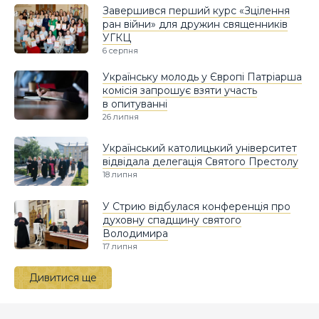
Завершився перший курс «Зцілення
ран війни» для дружин священників
УГКЦ
6 серпня
Українську молодь у Європі Патріарша
комісія запрошує взяти участь
в опитуванні
26 липня
Український католицький університет
відвідала делегація Святого Престолу
18 липня
У Стрию відбулася конференція про
духовну спадщину святого
Володимира
17 липня
Дивитися ще