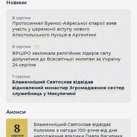
Новини
8 серпня
Протосинкел Буенос-Айреської єпархії взяв
участь у церемонії вступу нового
Апостольського Нунція в Аргентині
8 серпня
ВРЦіРО закликала релігійних лідерів світу
долучитися до Всесвітньої молитви за Україну
24 серпня
7 серпня
Блаженніший Святослав відвідав
відновлений монастир Згромадження сестер
служебниць у Микуличині
Анонси
8
Блаженніший Святослав відвідає
Коломию з нагоди 100-річчя від дня
народження владики Павла Василика
серпня