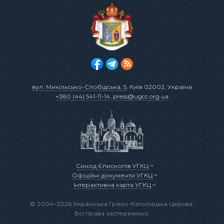
вул. Микільсько-Слобідська, 5
, Київ 02002, Україна
+380 (44) 541-11-14
,
press@ugcc.org.ua
Синод Єпископів УГКЦ
Офіційні документи УГКЦ
Інтерактивна карта УГКЦ
© 2004–2026 Українська Греко-Католицька Церква.
Всі права застережено.