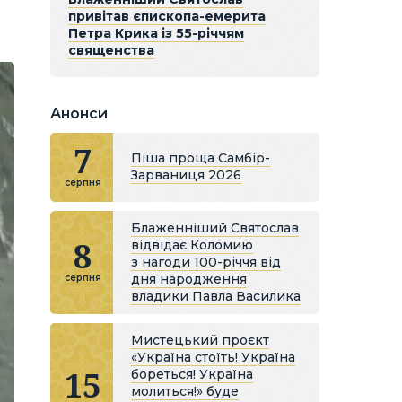
привітав єпископа-емерита
Петра Крика із 55-річчям
священства
Анонси
7
Піша проща Самбір-
Зарваниця 2026
серпня
Блаженніший Святослав
8
відвідає Коломию
з нагоди 100-річчя від
дня народження
серпня
владики Павла Василика
Мистецький проєкт
«Україна стоїть! Україна
15
бореться! Україна
молиться!» буде