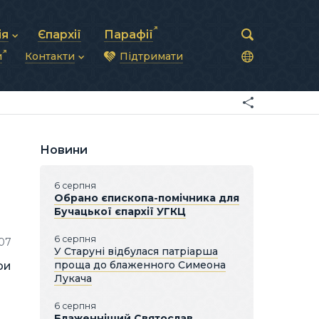
ія
Єпархії
Парафії
и
Контакти
Підтримати
астирська рада
нод
нсово-господарська діяльність
Загальна інформація
ди
ки та комунікації
Глава УГКЦ
ністративні питання
Синоди Єпископів
підрозділи
Трибунал
Патріарша курія
Новини
Єпархії та екзархати
6 серпня
Обрано єпископа-помічника для
Бучацької єпархії УГКЦ
6 серпня
07
У Старуні відбулася патріарша
проща до блаженного Симеона
ри
Лукача
6 серпня
Блаженніший Святослав