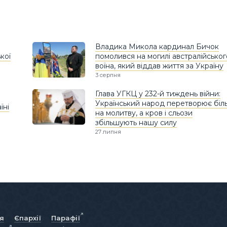
Владика Микола кардинал Бичок
кої
помолився на могилі австралійськог
воїна, який віддав життя за Україну
3 серпня
Глава УГКЦ у 232-й тиждень війни:
Український народ перетворює біл
їні
на молитву, а кров і сльози
збільшують нашу силу
27 липня
ія
Єпархії
Парафії