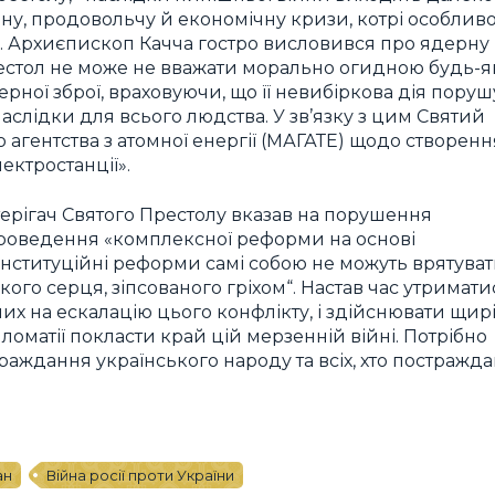
ну, продовольчу й економічну кризи, котрі особлив
». Архиєпископ Качча гостро висловився про ядерну
естол не може не вважати морально огидною будь-я
рної зброї, враховуючи, що її невибіркова дія поруш
аслідки для всього людства. У зв’язку з цим Святий
агентства з атомної енергії (МАГАТЕ) щодо створенн
ектростанції».
рігач Святого Престолу вказав на порушення
 проведення «комплексної реформи на основі
 інституційні реформи самі собою не можуть врятува
ького серця, зіпсованого гріхом“. Настав час утримати
их на ескалацію цього конфлікту, і здійснювати щир
оматії покласти край цій мерзенній війні. Потрібно
раждання українського народу та всіх, хто постражда
ан
Війна росії проти України