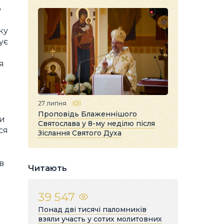
о
ку
ує
я
27 липня
Проповідь Блаженнішого
ти
Святослава у 8-му неділю після
ся
Зіслання Святого Духа
і
в
Читають
39 547
Понад дві тисячі паломників
взяли участь у сотих молитовних