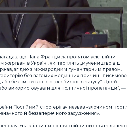
нагадав, що Папа Франциск протягом усієї війни
жертвам в Україні, які терплять „мучеництво від
 держав, згідно з міжнародним гуманітарним правом,
у територію без вагомих медичних причин і письмово
 або без зміни їхнього „особистого статусу“. Дітей
або використовувати для політичної пропаганди“, —
країни Постійний спостерігач назвав «злочином прот
нозначного й беззаперечного засудження».
естолу, «наслідки нинішньої війни виходять далеко