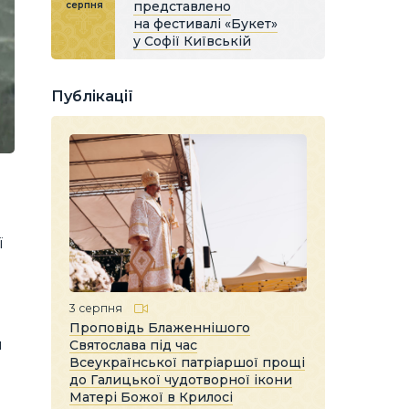
представлено
серпня
на фестивалі «Букет»
у Софії Київській
Публікації
ї
3 серпня
Проповідь Блаженнішого
и
Святослава під час
Всеукраїнської патріаршої прощі
до Галицької чудотворної ікони
Матері Божої в Крилосі