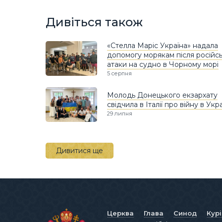
Дивіться також
«Стелла Маріс Україна» надала
допомогу морякам після російсь
атаки на судно в Чорному морі
5 серпня
Молодь Донецького екзархату
свідчила в Італії про війну в Укра
29 липня
Дивитися ще
Церква
Глава
Синод
Кур