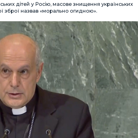
ських дітей у Росію, масове знищення українських
ої зброї назвав «морально огидною».