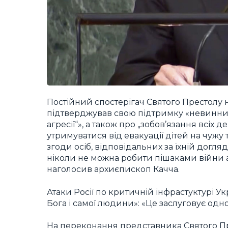
Постійний спостерігач Святого Престолу 
підтверджував свою підтримку «невинним 
агресії“», а також про „зобов’язання всіх
утримуватися від евакуації дітей на чуж
згоди осіб, відповідальних за їхній догляд,
ніколи не можна робити пішаками війни 
наголосив архиєпископ Качча.
Атаки Росії по критичній інфрастуктурі У
Бога і самої людини»: «Це заслуговує од
На переконання представника Святого Пр