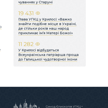
чуваннях у Старуні
19 431
Глава УГКЦ у Крилосі: «Важко
знайти подібне місце в Україні,
о
де стільки років наш народ
прикликає ім’я Матері Божої»
11 282
ь
У Крилосі відбудеться
Всеукраїнська патріарша проща
до Галицької чудотворної ікони
Синод Єпископів УГКЦ