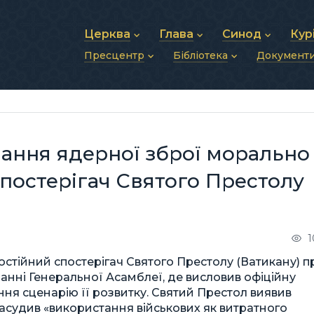
Церква
Глава
Синод
Кур
Пресцентр
Бібліотека
Документ
Про УГКЦ
Блаженніший Святослав
Синод Єпископів
Душп
Історія УГКЦ
Біографія
Архиєрейський Си
Фіна
Новини
Святе Письмо
Структура УГКЦ
Фотографії
Митрополичі Сино
Зв’яз
Анонси
Богослужіння
Майбутнє УГКЦ
Щоденні відеозвернення
Єпископи
Адмі
Публікації
Молитви
Інші 
Історії
Подкасти
вання ядерної зброї морально
Фото та відео
Архів новин (2013–2022)
постерігач Святого Престолу
1
остійний спостерігач Святого Престолу (Ватикану) п
анні Генеральної Асамблеї, де висловив офіційну
ння сценарію її розвитку. Святий Престол виявив
засудив «використання військових як витратного