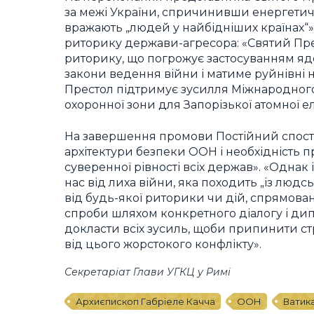
за межі України, спричинивши енергетич
вражають „людей у найбідніших країнах“
риторику держави-агресора: «Святий Пр
риторику, що погрожує застосуванням яде
закони ведення війни і матиме руйнівні н
Престол підтримує зусилля Міжнародного 
охоронної зони для Запорізької атомної ел
На завершення промови Постійний спосте
архітектури безпеки ООН і необхідність
суверенної рівності всіх держав». «Однак
нас від лиха війни, яка походить „із людс
від будь-якої риторики чи дій, спрямован
спроби шляхом конкретного діалогу і дипл
докласти всіх зусиль, щоби припинити ст
від цього жорстокого конфлікту».
Секретаріат Глави УГКЦ у Римі
Архиєпископ Габріеле Качча
ООН
Ватик