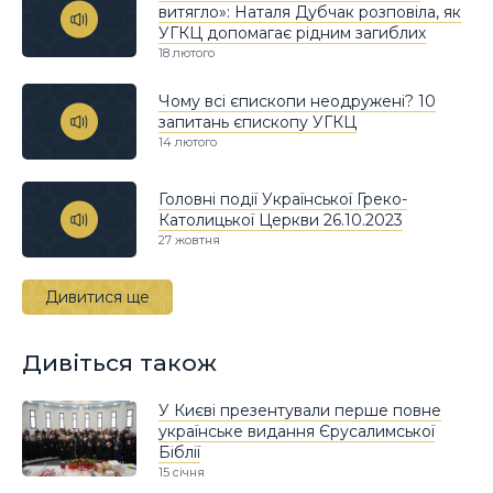
витягло»: Наталя Дубчак розповіла, як
УГКЦ допомагає рідним загиблих
18 лютого
Чому всі єпископи неодружені? 10
запитань єпископу УГКЦ
14 лютого
Головні події Української Греко-
Католицької Церкви 26.10.2023
27 жовтня
Дивитися ще
Дивіться також
У Києві презентували перше повне
українське видання Єрусалимської
Біблії
15 січня