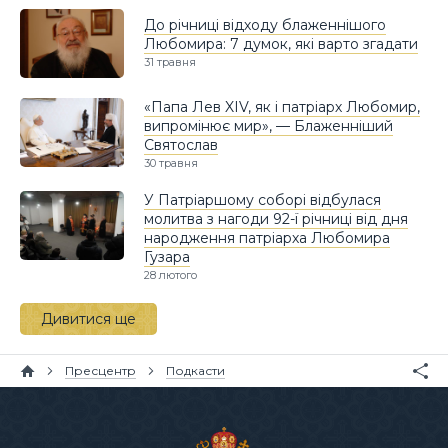
До річниці відходу блаженнішого
Любомира: 7 думок, які варто згадати
31 травня
«Папа Лев XIV, як і патріарх Любомир,
випромінює мир», — Блаженніший
Святослав
30 травня
У Патріаршому соборі відбулася
молитва з нагоди 92-ї річниці від дня
народження патріарха Любомира
Гузара
28 лютого
Дивитися ще
Пресцентр
Подкасти