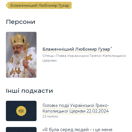
Блаженніший Любомир Гузар
Персони
Блаженніший Любомир Гузар
Отець і Глава Української Греко-Католицької
Церкви
Інші подкасти
Головні події Української Греко-
Католицької Церкви 22.02.2024
23 лютого
«Я була серед людей – і це мене