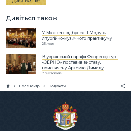
Дивитися ще
Дивіться також
У Мюнхені відбувся ІІ Модуль
літургійно-музичного практикуму
25 жовтня
В українській парафії Флоренції гурт
«ЗÉРНО» поставив виставу,
присвячену Артемію Димиду
7 листопада
Пресцентр
Подкасти