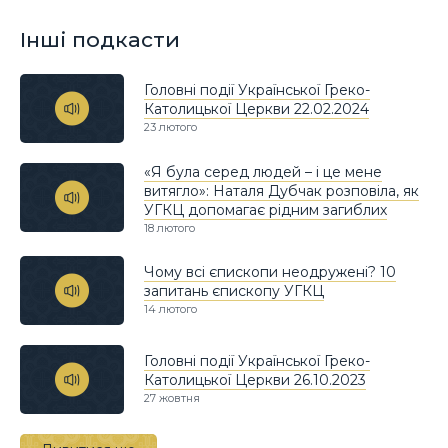
Інші подкасти
Головні події Української Греко-
Католицької Церкви 22.02.2024
23 лютого
«Я була серед людей – і це мене
витягло»: Наталя Дубчак розповіла, як
УГКЦ допомагає рідним загиблих
18 лютого
Чому всі єпископи неодружені? 10
запитань єпископу УГКЦ
14 лютого
Головні події Української Греко-
Католицької Церкви 26.10.2023
27 жовтня