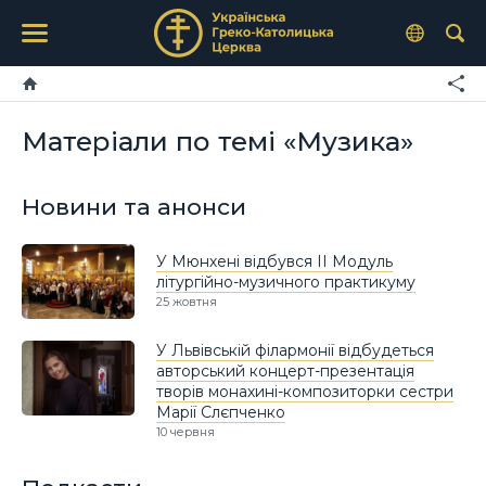
Матеріали по темі «Музика»
Новини та анонси
У Мюнхені відбувся ІІ Модуль
літургійно-музичного практикуму
25 жовтня
У Львівській філармонії відбудеться
авторський концерт-презентація
творів монахині-композиторки сестри
Марії Слєпченко
10 червня