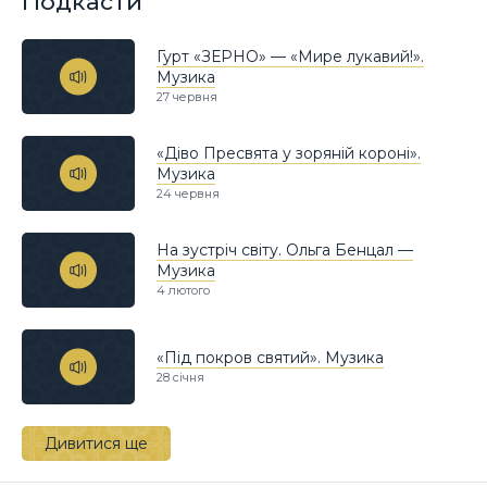
Подкасти
Гурт «ЗЕРНО» — «Мире лукавий!».
Музика
27 червня
«Діво Пресвята у зоряній короні».
Музика
24 червня
На зустріч світу. Ольга Бенцал —
Музика
4 лютого
«Під покров святий». Музика
28 січня
Дивитися ще