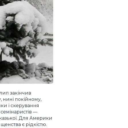
илип закінчив
, нині покійному,
ики і скерування
и семінаристів —
иказької. Для Америки
щенства є рідкістю.