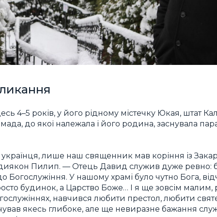
кликання
сь 4–5 років, у його рідному містечку Юкая, штат К
мада, до якої належала і його родина, заснувала пар
 українця, лише наш священник мав коріння із Закар
є диякон Пилип. — Отець Давид служив дуже ревно: б
 до Богослужіння. У нашому храмі було чутно Бога, від
сто будинок, а Царство Боже… І я ще зовсім малим, р
гослужіннях, навчився любити престол, любити святе
дчував якесь глибоке, але ще невиразне бажання слу