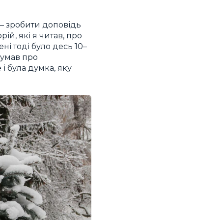
 — зробити доповідь
рій, які я читав, про
ні тоді було десь 10–
думав про
 і була думка, яку