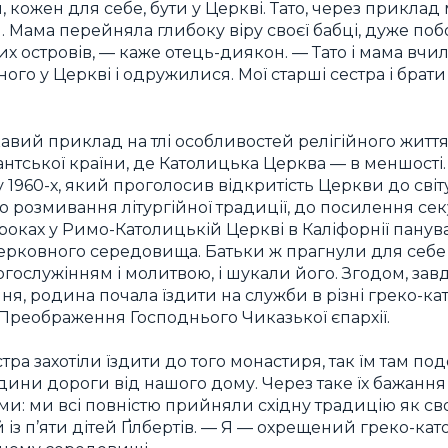
 кожен для себе, бути у Церкві. Тато, через приклад 
. Мама перейняла глибоку віру своєї бабці, дуже по
х островів, — каже отець-диякон. — Тато і мама вчил
го у Церкві і одружилися. Мої старші сестра і брат
вий приклад на тлі особливостей релігійного життя
антської країни, де Католицька Церква — в меншості.
1960-х, який проголосив відкритість Церкви до світ
 розмивання літургійної традиції, до посилення сек
 роках у Римо-Католицькій Церкві в Каліфорнії панув
церковного середовища. Батьки ж прагнули для себе 
огослужінням і молитвою, і шукали його. Згодом, за
ня, родина почала їздити на служби в різні греко-к
 Преображення Господнього Чиказької єпархії.
естра захотіли їздити до того монастиря, так їм там п
одини дороги від нашого дому. Через таке їх бажання
ми: ми всі повністю прийняли східну традицію як св
з п’яти дітей Ґілбертів. — Я — охрещений греко-кат