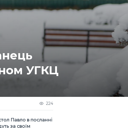
анець
оном УГКЦ
224
стол Павло в посланні
уть за своїм