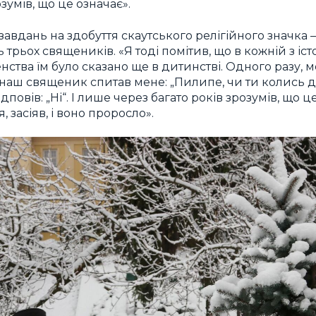
зумів, що це означає».
 завдань на здобуття скаутського релігійного значка
трьох священиків. «Я тоді помітив, що в кожній з істо
тва їм було сказано ще в дитинстві. Одного разу, ме
гії наш священик спитав мене: „Пилипе, чи ти колись 
дповів: „Ні“. І лише через багато років зрозумів, що це
 засіяв, і воно проросло».