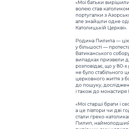
«Мої батьки вирішили,
волею став католиком
португалки з Азорськи
але знайшли одне одно
Католицькій Церкві».
Родина Пилипа — ціка
у більшості — протест
Ватиканського собору 
випадках призвели до
розповідає, що у 80-х
не було стабільного 
церковного життя з б
до пошуку, досліджен
і також до монастиря
«Мої старші брати і с
а це півтори чи дві г
стали греко-католика
Пилип, наймолодший і