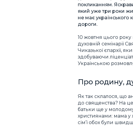
покликанням. Яскравий
який уже три роки жи
не має українського к
дороги.
10 жовтня цього року
духовній семінарії С
Чиказької єпархії, як
здобуваючи ліценціат 
Українською розмовля
Про родину, д
Як так склалося, що 
до священства? На це
батьки ще у молодом
християнами: мама у 
сім’ї обох були швид