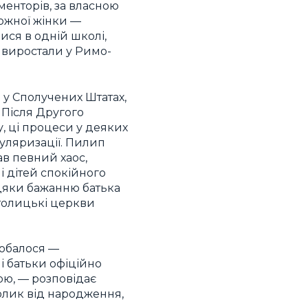
менторів, за власною
божної жінки —
ися в одній школі,
и виростали у Римо-
 у Сполучених Штатах,
 Після Другого
у, ці процеси у деяких
уляризації. Пилип
ав певний хаос,
і дітей спокійного
вдяки бажанню батька
атолицькі церкви
одобалося —
 і батьки офіційно
ою, — розповідає
олик від народження,