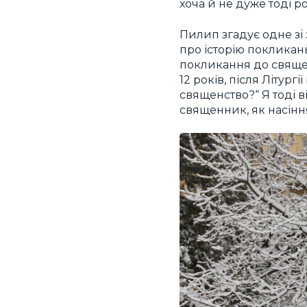
хоча й не дуже тоді ро
Пилип згадує одне зі
про історію покликань 
покликання до священс
12 років, після Літур
священство?“ Я тоді ві
священник, як насіння,