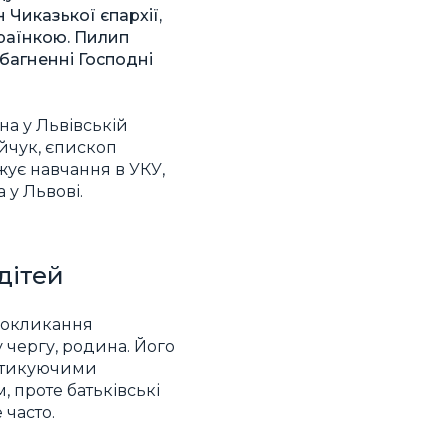
 Чиказької єпархії,
країнкою. Пилип
збагненні Господні
на у Львівській
ійчук, єпископ
жує навчання в УКУ,
 у Львові.
дітей
 покликання
 чергу, родина. Його
актикуючими
 проте батьківські
часто.