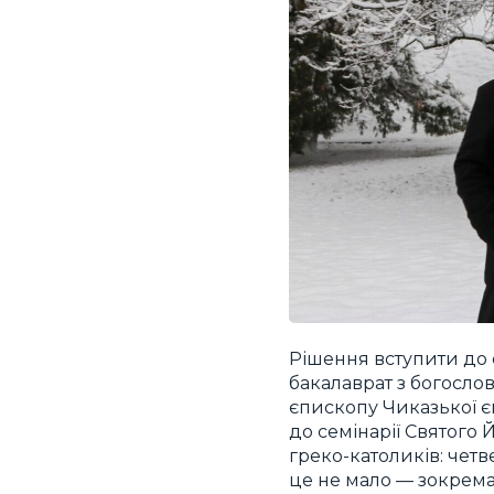
Рішення вступити до 
бакалаврат з богослов
єпископу Чиказької єп
до семінарії Святого 
греко-католиків: четв
це не мало — зокрема