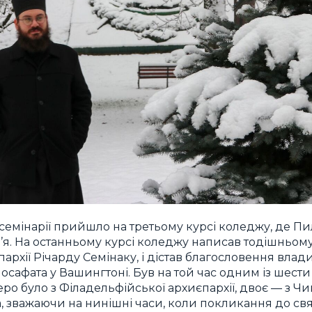
семінарії прийшло на третьому курсі коледжу, де П
’я. На останньому курсі коледжу написав тодішньому
архії Річарду Семінаку, і дістав благословення влад
Йосафата у Вашингтоні. Був на той час одним із шест
еро було з Філадельфійської архиєпархії, двоє — з Ч
, зважаючи на нинішні часи, коли покликання до свя