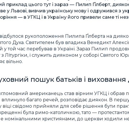
 приклад цього тут і зараз — Пилип Ґілберт, диякон
ве у Львові, вивчив українську мову і одружився з у
оріння — в УГКЦ і в Україну його привели саме ті не
 відбулося рукоположення Пилипа Ґілберта на дияко
вятого Духа. Святителем був владика Венедикт Алекс
ий у той час перебував в Україні. Зараз Пилип продов
з Літургіки, і служить дияконом у соборі Святого Юра
є вільно.
уховний пошук батьків і виховання 
англомовний американець став вірним УГКЦ і обрав
 вплинуло багато речей, розповідає диякон. В першу
у віці свідомо прийняли для себе рішення бути пр
хрещенні була римо-католичкою, тато — протестантом,
ше номінальними християнами, до церкви ходили не 