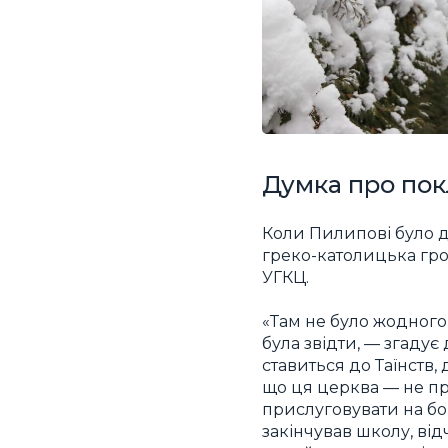
Думка про по
Коли Пилипові було де
греко-католицька гро
УГКЦ.
«Там не було жодного
була звідти, — згаду
ставиться до Таїнств,
що ця церква — не про
прислуговувати на бо
закінчував школу, ві