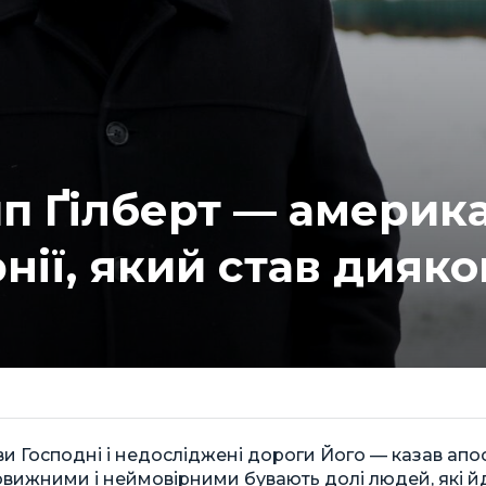
п Ґілберт — америк
рнії, який став дияк
и Господні і недосліджені дороги Його — казав апо
вовижними і неймовірними бувають долі людей, які йд