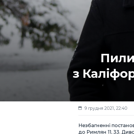
Пили
з Каліфо
9 грудня 2021, 22:40
Незбагненні постанов
до Римлян 11, 33. Ди