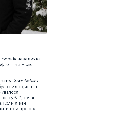
аліфорнія невеличка
афію — чи місію —
паття, його бабуся
уло видно, як він
чувалося,
оків у 6–7, почав
. Коли я вже
жити при престолі,