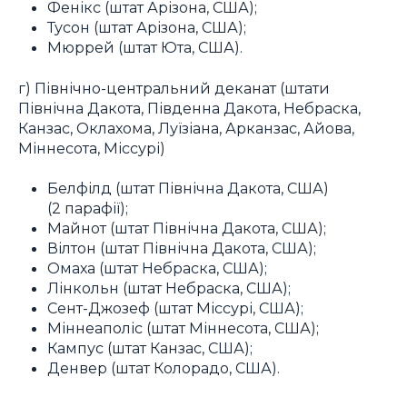
Фенікс (штат Арізона, США);
Тусон (штат Арізона, США);
Мюррей (штат Юта, США).
г) Північно-центральний деканат (штати
Північна Дакота, Південна Дакота, Небраска,
Канзас, Оклахома, Луїзіана, Арканзас, Айова,
Міннесота, Міссурі)
Белфілд (штат Північна Дакота, США)
(2 парафії);
Майнот (штат Північна Дакота, США);
Вілтон (штат Північна Дакота, США);
Омаха (штат Небраска, США);
Лінкольн (штат Небраска, США);
Сент-Джозеф (штат Міссурі, США);
Міннеаполіс (штат Міннесота, США);
Кампус (штат Канзас, США);
Денвер (штат Колорадо, США).