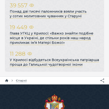
39 557
Понад дві тисячі паломників взяли участь
у сотих молитовних чуваннях у Старуні
19 449
Глава УГКЦ у Крилосі: «Важко знайти подібне
місце в Україні, де стільки років наш народ
прикликає ім’я Матері Божої»
11 288
У Крилосі відбудеться Всеукраїнська патріарша
проща до Галицької чудотворної ікони
Єпархії