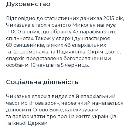
Духовенство
Відповідно до статистичних даних за 2015 рік,
Чиказька єпархія святого Миколая налічує
11 000 вірних, що зібрані у 47 парафіяльних
спільнотах. Також у єпархії душпастирює
60 священиків, із яких 48 єпархіальних
та 12 ієромонахів, та 11 дияконів. Окрім цього,
єпархія представлена богопосвяченими
особами: 16 ченців та 5 черниць.
Соціальна діяльність
Чиказька єпархія видає свій єпархіальний
часопис «Нова зоря», через який намагається
доносити Слово Боже, катехизувати
та повідомляти про події із життя українців
та їхньої Церкви.