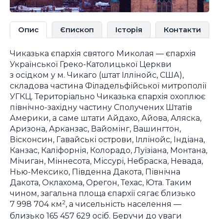
Опис
Єпископ
Історія
Контакти
Чиказька єпархія святого Миколая — єпархія
Української Греко-Католицької Церкви
з осідком у м. Чикаго (штат Іллінойс, США),
складова частина Філадельфійської митрополії
УГКЦ. Територіально Чиказька єпархія охоплює
північно-західну частину Сполучених Штатів
Америки, а саме штати Айдахо, Айова, Аляска,
Аризона, Арканзас, Вайомінг, Вашингтон,
Вісконсин, Гавайські острови, Іллінойс, Індіана,
Канзас, Каліфорнія, Колорадо, Луїзіана, Монтана,
Мічиган, Міннесота, Міссурі, Небраска, Невада,
Нью-Мексико, Південна Дакота, Північна
Дакота, Оклахома, Орегон, Техас, Юта. Таким
чином, загальна площа єпархії сягає близько
7 998 704 км
, а чисельність населення —
2
близько 165 457 629 осіб. Беручи до уваги