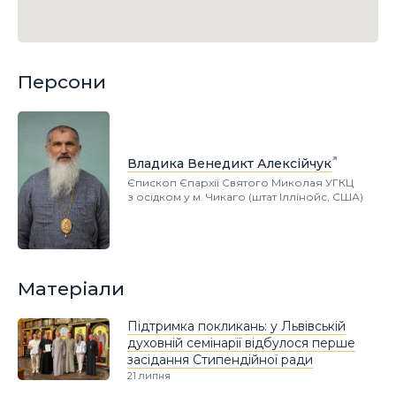
Персони
Владика Венедикт Алексійчук
Єпископ Єпархії Святого Миколая УГКЦ
з осідком у м. Чикаго (штат Іллінойс, США)
Матеріали
Підтримка покликань: у Львівській
духовній семінарії відбулося перше
засідання Стипендійної ради
21 липня