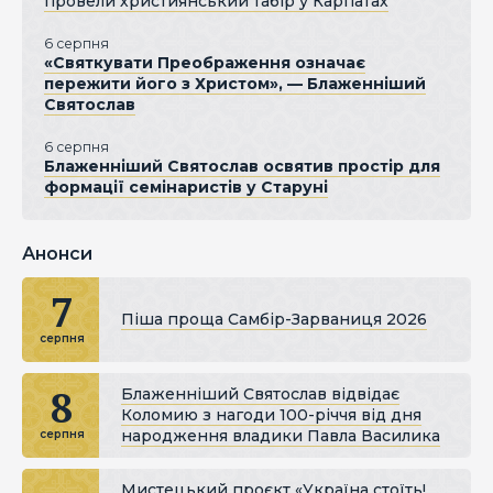
провели християнський табір у Карпатах
6 серпня
«Святкувати Преображення означає
пережити його з Христом», — Блаженніший
Святослав
6 серпня
Блаженніший Святослав освятив простір для
формації семінаристів у Старуні
Анонси
7
Піша проща Самбір-Зарваниця 2026
серпня
8
Блаженніший Святослав відвідає
Коломию з нагоди 100-річчя від дня
народження владики Павла Василика
серпня
Мистецький проєкт «Україна стоїть!