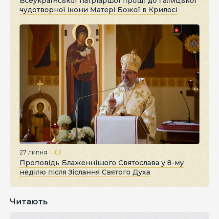
Всеукраїнської патріаршої прощі до Галицької
чудотворної ікони Матері Божої в Крилосі
27 липня
Проповідь Блаженнішого Святослава у 8-му
неділю після Зіслання Святого Духа
Читають