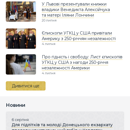
У Львові презентували книжки
владики Венедикта Алексійчука
та матері Іліяни Лончини
20 липня
Єпископи УГКЦ у США привітали
Америку з 250-річчям незалежності
4 липня
Про гідність і свободу: Лист єпископів
УГКЦ у США з нагоди 250-річчя
незалежності Америки
4 липня
Дивитися ще
Новини
6 серпня
Для підлітків та молоді Донецького екзархату