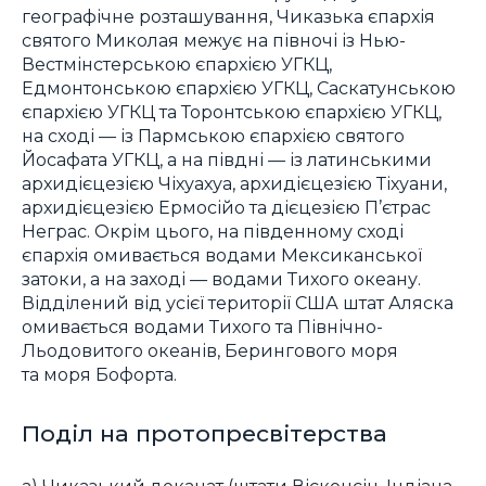
географічне розташування, Чиказька єпархія
святого Миколая межує на півночі із Нью-
Вестмінстерською єпархією УГКЦ,
Едмонтонською єпархією УГКЦ, Саскатунською
єпархією УГКЦ та Торонтською єпархією УГКЦ,
на сході — із Пармською єпархією святого
Йосафата УГКЦ, а на півдні — із латинськими
архидієцезією Чіхуахуа, архидієцезією Тіхуани,
архидієцезією Ермосійо та дієцезією П’єтрас
Неграс. Окрім цього, на південному сході
єпархія омивається водами Мексиканської
затоки, а на заході — водами Тихого океану.
Відділений від усієї території США штат Аляска
омивається водами Тихого та Північно-
Льодовитого океанів, Берингового моря
та моря Бофорта.
Поділ на протопресвітерства
а) Чиказький деканат (штати Вісконсін, Індіана,