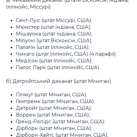
Іллінойс, Міссурі)
Сент-Луїс (штат Міссурі, США);
Мюнстер (штат Індіана, США);
Мішауока (штат Індіана, США);
Мілуокі (штат Вісконсін, США);
Палатін (штат Іллінойс, США);
Чикаго (штат Іллінойс, США) (4 парафії);
Медісон (штат Іллінойс, США);
Палос Парк (штат Іллінойс, США).
б) Детройтський деканат (штат Мічиган)
Плімут (штат Мічиган, США);
Гемтремк (штат Мічиган, США);
Детройт (штат Мічиган, США);
Воррен (штат Мічиган, США);
Гренд-Репідс (штат Мічиган, США);
Дірборн (штат Мічиган, США);
Дірборн-Хайтс (штат Мічиган, США);