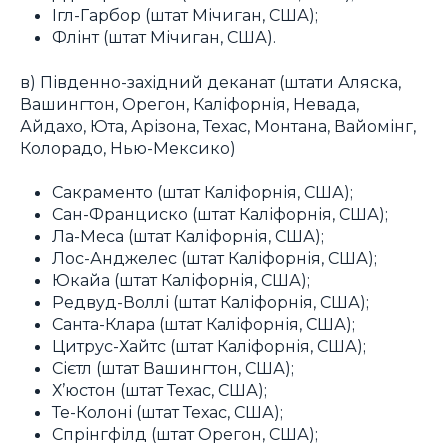
Ігл-Гарбор (штат Мічиган, США);
Флінт (штат Мічиган, США).
в) Південно-західний деканат (штати Аляска,
Вашингтон, Орегон, Каліфорнія, Невада,
Айдахо, Юта, Арізона, Техас, Монтана, Вайомінг,
Колорадо, Нью-Мексико)
Сакраменто (штат Каліфорнія, США);
Сан-Франциско (штат Каліфорнія, США);
Ла-Меса (штат Каліфорнія, США);
Лос-Анджелес (штат Каліфорнія, США);
Юкайа (штат Каліфорнія, США);
Редвуд-Воллі (штат Каліфорнія, США);
Санта-Клара (штат Каліфорнія, США);
Цитрус-Хайтс (штат Каліфорнія, США);
Сієтл (штат Вашингтон, США);
Х’юстон (штат Техас, США);
Те-Колоні (штат Техас, США);
Спрінгфілд (штат Орегон, США);