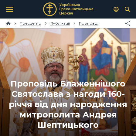
Пресцентр
Публікації
Проповіді
Проповідь Блаженнішого
Святослава з нагоди 160-
річчя від дня народження
митрополита Андрея
Шептицького