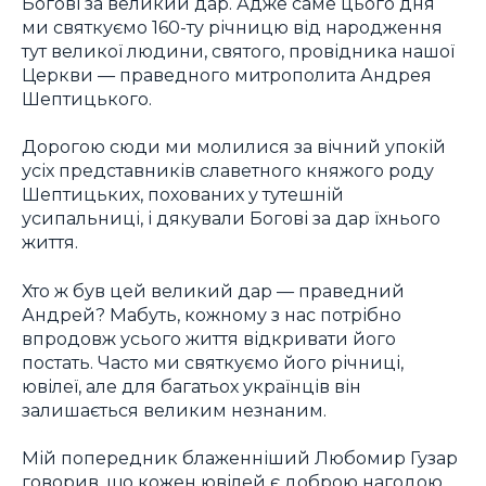
Богові за великий дар. Адже саме цього дня
ми святкуємо 160-ту річницю від народження
тут великої людини, святого, провідника нашої
Церкви — праведного митрополита Андрея
Шептицького.
Дорогою сюди ми молилися за вічний упокій
усіх представників славетного княжого роду
Шептицьких, похованих у тутешній
усипальниці, і дякували Богові за дар їхнього
життя.
Хто ж був цей великий дар — праведний
Андрей? Мабуть, кожному з нас потрібно
впродовж усього життя відкривати його
постать. Часто ми святкуємо його річниці,
ювілеї, але для багатьох українців він
залишається великим незнаним.
Мій попередник блаженніший Любомир Гузар
говорив, що кожен ювілей є доброю нагодою.