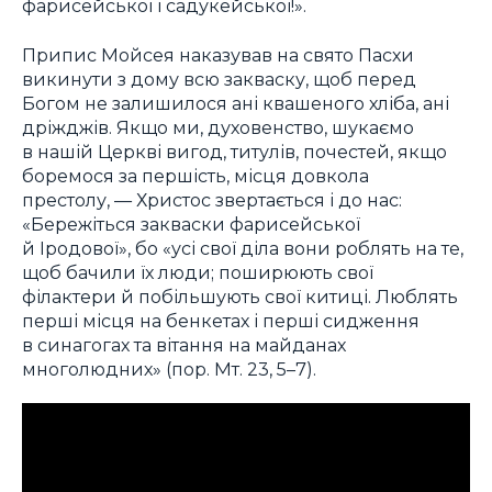
фарисейської і садукейської!».
Припис Мойсея наказував на свято Пасхи
викинути з дому всю закваску, щоб перед
Богом не залишилося ані квашеного хліба, ані
дріжджів. Якщо ми, духовенство, шукаємо
в нашій Церкві вигод, титулів, почестей, якщо
боремося за першість, місця довкола
престолу, — Христос звертається і до нас:
«Бережіться закваски фарисейської
й Іродової», бо «усі свої діла вони роблять на те,
щоб бачили їх люди; поширюють свої
філактери й побільшують свої китиці. Люблять
перші місця на бенкетах і перші сидження
в синагогах та вітання на майданах
многолюдних» (пор. Мт. 23, 5–7).