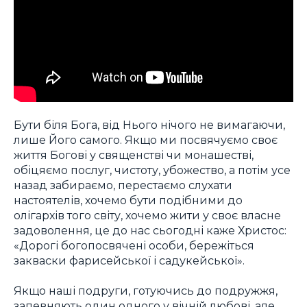
Бути біля Бога, від Нього нічого не вимагаючи,
лише Його самого. Якщо ми посвячуємо своє
життя Богові у священстві чи монашестві,
обіцяємо послуг, чистоту, убожество, а потім усе
назад забираємо, перестаємо слухати
настоятелів, хочемо бути подібними до
олігархів того світу, хочемо жити у своє власне
задоволення, це до нас сьогодні каже Христос:
«Дорогі богопосвячені особи, бережіться
закваски фарисейської і садукейської».
Якщо наші подруги, готуючись до подружжя,
запевняють один одного у вічній любові, але