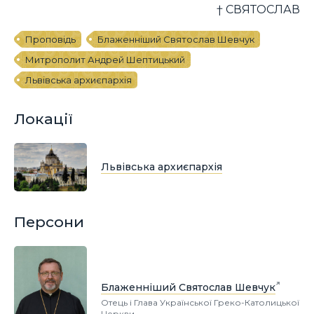
† СВЯТОСЛАВ
Проповідь
Блаженніший Святослав Шевчук
Митрополит Андрей Шептицький
Львівська архиєпархія
Локації
Львівська архиєпархія
Персони
Блаженніший Святослав Шевчук
Отець і Глава Української Греко-Католицької
Церкви