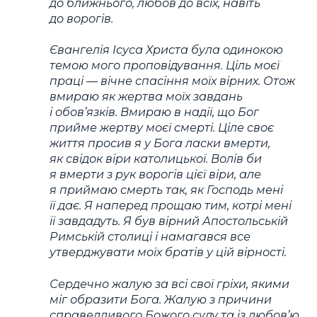
до ближнього, любов до всіх, навіть
до ворогів.
Євангелія Ісуса Христа була одинокою
темою мого проповідування. Ціль моєї
праці — вічне спасіння моїх вірних. Отож
вмираю як жертва моїх завдань
і обов’язків. Вмираю в надії, що Бог
прийме жертву моєї смерті. Ціле своє
життя просив я у Бога ласки вмерти,
як свідок віри католицької. Волів би
я вмерти з рук ворогів цієї віри, але
я приймаю смерть так, як Господь мені
її дає. Я наперед прощаю тим, котрі мені
її завдадуть. Я був вірний Апостольській
Римській столиці і намагався все
утверджувати моїх братів у цій вірності.
Сердечно жалую за всі свої гріхи, якими
міг образити Бога. Жалую з причини
справедливого Божого суду та із любов’ю