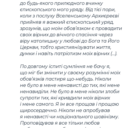
до будь-якого прилюдного вчинку
єпископського мого уряду. Від тієї пори,
коли з послуху Вселенському Архиєреєві
прийняв я важкий єпископський уряд,
зрозумів, що моїм обов’язком є провадити
своїх вірних до вічного спасіння через
віру католицьку у любові до Бога та Його
Церкви, тобто християнізувати життя,
думки і навіть патріотизм моїх вірних (…).
По довгому іспиті сумління не бачу я,
що міг би змінити у своєму розумінні моїх
обов’язків пастиря що-небудь. Ніколи
не було в мене ненависті до тих, які мене
ненавиділи. Не було в мене ніколи злоби
супроти тих, які кривдили моїх вірних
і мене самого. Я їм все прощав і прощаю
щиросердечно. Ніколи не апробував
я ненависті чи національного шовінізму.
Проповідував я все тільки любов