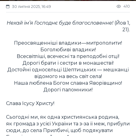
410
30 липня 2025, 16:49
Нехай ім’я Господнє буде благословенне!
(Йов 1,
21).
Преосвященніші владики—митрополити!
Боголюбиві владики!
Всесвітліші, всечесні та преподобні отці!
Дорогі брати і сестри в монашестві!
Достойні односельці Шептицьких — мешканці
відомого на весь світ села!
Наша люблена Богом славна Яворівщино!
Дорогі паломники!
Слава Ісусу Христу!
Сьогодні ми, як одна християнська родина,
як громада з усієї України та з-за її меж, прибули
сюди, до села Прилбичі, щоб подякувати