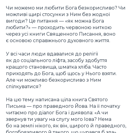
Чи можемо ми любити Бога безкорисливо? Чи
можливі щирі стосунки з Ним без жодної
вигоди? Це питання — «як можна Бога
любити?» — проходить червоною ниткою
через усі книги Священного Писання, воно
є основою справжнього духовного життя.
У всі часи люди вдавалися до релігії
як до соціального ліфта, засобу здобуття
кращого становища, шматка хліба. Часто
приходять до Бога, щоб щось у Нього взяти.
Але чи можливо безкорисливо з Ним
спілкуватися?
На цю тему написана ціла книга Святого
Письма — про праведного Йова. На її початку
читаємо про діалог Бога і диявола: «А чи
звернув ти увагу на слугу мого Іова? Нема
бо на землі нікого, як він, щирого й праведного,
богобоязливого й такого, що цурався б зла».