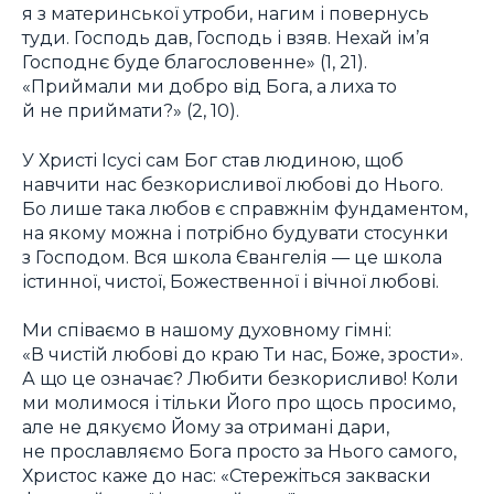
я з материнської утроби, нагим і повернусь
туди. Господь дав, Господь і взяв. Нехай ім’я
Господнє буде благословенне» (1, 21).
«Приймали ми добро від Бога, а лиха то
й не приймати?» (2, 10).
У Христі Ісусі сам Бог став людиною, щоб
навчити нас безкорисливої любові до Нього.
Бо лише така любов є справжнім фундаментом,
на якому можна і потрібно будувати стосунки
з Господом. Вся школа Євангелія — це школа
істинної, чистої, Божественної і вічної любові.
Ми співаємо в нашому духовному гімні:
«В чистій любові до краю Ти нас, Боже, зрости».
А що це означає? Любити безкорисливо! Коли
ми молимося і тільки Його про щось просимо,
але не дякуємо Йому за отримані дари,
не прославляємо Бога просто за Нього самого,
Христос каже до нас: «Стережіться закваски