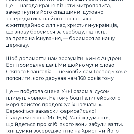
Це — нагода краще пізнати митрополита,
зачерпнути з його спадщини, духовно
зосередитися на його постаті, яка
є життєдайною для нас, християн-українців,
що знову боремося за свободу, гідність,
за право на існування, — боремося за нашу
державу.
Щоб допомогти нам зрозуміти, ким є Андрей,
Бог промовляє далі. Ми щойно чули слово
Святого Євангелія — немовби сам Господь хоче
пояснити, кого дарував нам 160 років тому.
Це — побутова сцена. Учні разом з Ісусом
пливуть човном. На тому боці Галилейського
моря Христос продовжує їх навчати: «…
Бережіться закваски фарисейської
і садукейської» (Мт. 16, 6). Учні ж думають,
що йдеться про хліб, якого вони забули взяти.
Їхні думки зосереджені не на Христі чи Його