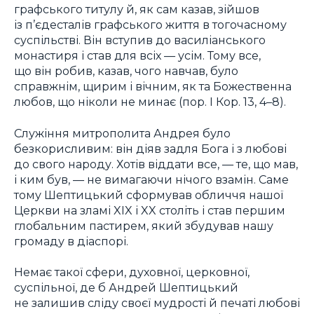
графського титулу й, як сам казав, зійшов
із п’єдесталів графського життя в тогочасному
суспільстві. Він вступив до василіанського
монастиря і став для всіх — усім. Тому все,
що він робив, казав, чого навчав, було
справжнім, щирим і вічним, як та Божественна
любов, що ніколи не минає (пор. I Кор. 13, 4–8).
Служіння митрополита Андрея було
безкорисливим: він діяв задля Бога і з любові
до свого народу. Хотів віддати все, — те, що мав,
і ким був, — не вимагаючи нічого взамін. Саме
тому Шептицький сформував обличчя нашої
Церкви на зламі XIX і XX століть і став першим
глобальним пастирем, який збудував нашу
громаду в діаспорі.
Немає такої сфери, духовної, церковної,
суспільної, де б Андрей Шептицький
не залишив сліду своєї мудрості й печаті любові