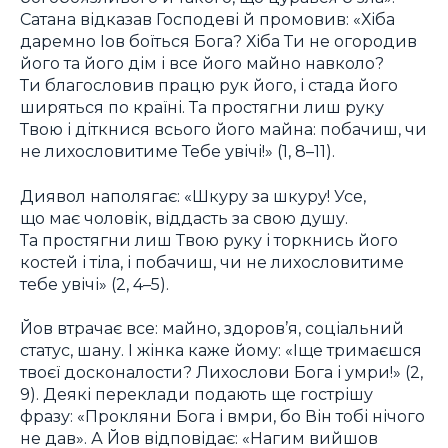
Сатана відказав Господеві й промовив: «Хіба
даремно Іов боїться Бога? Хіба Ти не огородив
його та його дім і все його майно навколо?
Ти благословив працю рук його, і стада його
ширяться по країні. Та простягни лиш руку
Твою і діткнися всього його майна: побачиш, чи
не лихословитиме Тебе увічі!» (1, 8–11).
Диявол наполягає: «Шкуру за шкуру! Усе,
що має чоловік, віддасть за свою душу.
Та простягни лиш Твою руку і торкнись його
костей і тіла, і побачиш, чи не лихословитиме
тебе увічі» (2, 4–5).
Йов втрачає все: майно, здоров’я, соціальний
статус, шану. І жінка каже йому: «Іще тримаєшся
твоєї досконалости? Лихослови Бога і умри!» (2,
9). Деякі переклади подають ще гострішу
фразу: «Прокляни Бога і вмри, бо Він тобі нічого
не дав». А Йов відповідає: «Нагим вийшов