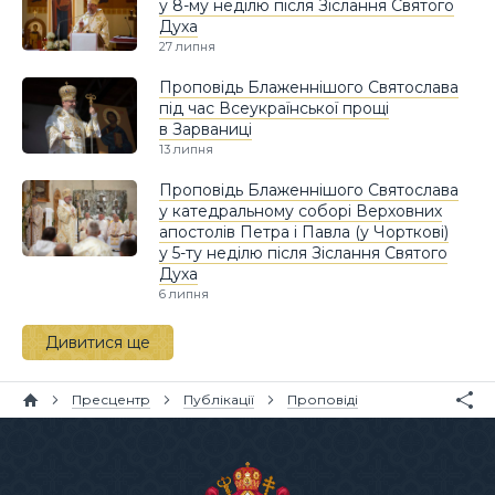
у 8-му неділю після Зіслання Святого
Духа
27 липня
Проповідь Блаженнішого Святослава
під час Всеукраїнської прощі
в Зарваниці
13 липня
Проповідь Блаженнішого Святослава
у катедральному соборі Верховних
апостолів Петра і Павла (у Чорткові)
у 5-ту неділю після Зіслання Святого
Духа
6 липня
Дивитися ще
Пресцентр
Публікації
Проповіді