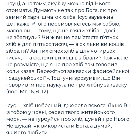
науці, а на тому, яку їжу можна від Нього
отримати. Думають не так про Бога, як про
земний харч, шматок хліба. Ісус зауважив
це і каже: «Чого перемовляєтесь між собою,
маловіри, — тому, що не взяли хліба. І досі
не збагнули? Чи ж ви не пам’ятаєте п’ятьох
хлібів для п’ятьох тисяч, — а скільки ви кошів
зібрали? Ані тих сімох хлібів для чотирьох
тисяч, — а скільки ви кошів зібрали? Тож як же
не розумієте, що я не про хліб вам говорив,
коли казав: Бережіться закваски фарисейської
і садукейської?». Тоді учні зрозуміли, що Він
говорив їм про науку, а не про хлібну закваску
(пор. Мт. 16, 8–12).
Ісус — хліб небесний, джерело всього. Якщо Він
із тобою у човні, серед твого житейського
моря, — не турбуйся про хліб, думай про Нього.
Не шукай, як використати Бога, а думай,
як Його любити.