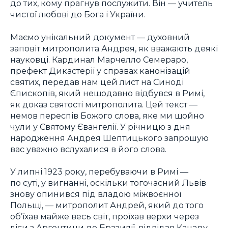
до тих, кому прагнув послужити. Він — учитель
чистої любові до Бога і України.
Маємо унікальний документ — духовний
заповіт митрополита Андрея, як вважають деякі
науковці. Кардинал Марчелло Семераро,
префект Дикастерії у справах канонізацій
святих, передав нам цей лист на Синоді
Єпископів, який нещодавно відбувся в Римі,
як доказ святості митрополита. Цей текст —
немов переспів Божого слова, яке ми щойно
чули у Святому Євангелії. У річницю з дня
народження Андрея Шептицького запрошую
вас уважно вслухалися в його слова.
У липні 1923 року, перебуваючи в Римі —
по суті, у вигнанні, оскільки тогочасний Львів
знову опинився під владою міжвоєнної
Польщі, — митрополит Андрей, який до того
об’їхав майже весь світ, проїхав верхи через
ліси з Аргентини до Бразилії, відвідав Канаду,