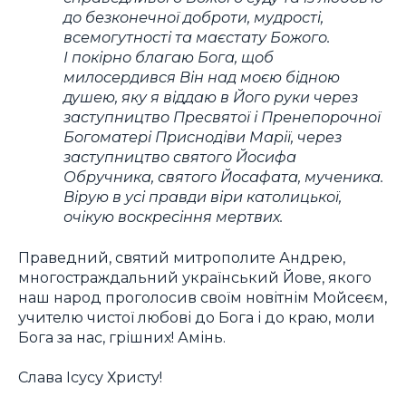
до безконечної доброти, мудрості,
всемогутності та маєстату Божого.
І покірно благаю Бога, щоб
милосердився Він над моєю бідною
душею, яку я віддаю в Його руки через
заступництво Пресвятої і Пренепорочної
Богоматері Приснодіви Марії, через
заступництво святого Йосифа
Обручника, святого Йосафата, мученика.
Вірую в усі правди віри католицької,
очікую воскресіння мертвих.
Праведний, святий митрополите Андрею,
многостраждальний український Йове, якого
наш народ проголосив своїм новітнім Мойсеєм,
учителю чистої любові до Бога і до краю, моли
Бога за нас, грішних! Амінь.
Слава Ісусу Христу!