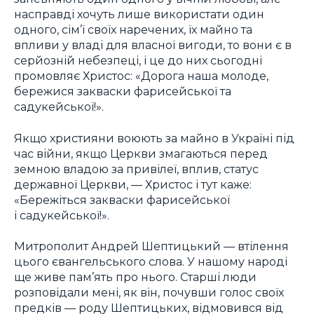
насправді хочуть лише використати один
одного, сім’ї своїх наречених, їх майно та
впливи у владі для власної вигоди, то вони є в
серйозній небезпеці, і це до них сьогодні
промовляє Христос: «Дорога наша молоде,
бережися закваски фарисейської та
садукейської!».
Якщо християни воюють за майно в Україні під
час війни, якщо Церкви змагаються перед
земною владою за привілеї, вплив, статус
державної Церкви, — Христос і тут каже:
«Бережіться закваски фарисейської
і садукейської!».
Митрополит Андрей Шептицький — втілення
цього євангельського слова. У нашому народі
ще живе пам’ять про нього. Старші люди
розповідали мені, як він, почувши голос своїх
предків — роду Шептицьких, відмовився від