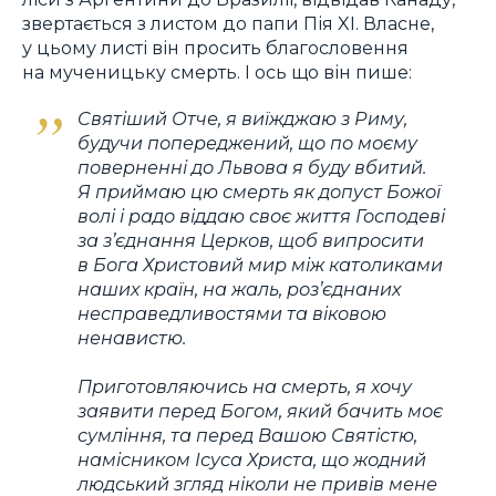
звертається з листом до папи Пія XI. Власне,
у цьому листі він просить благословення
на мученицьку смерть. І ось що він пише:
Cвятіший Отче, я виїжджаю з Риму,
будучи попереджений, що по моєму
поверненні до Львова я буду вбитий.
Я приймаю цю смерть як допуст Божої
волі і радо віддаю своє життя Господеві
за з’єднання Церков, щоб випросити
в Бога Христовий мир між католиками
наших країн, на жаль, роз’єднаних
несправедливостями та віковою
ненавистю.
Приготовляючись на смерть, я хочу
заявити перед Богом, який бачить моє
сумління, та перед Вашою Святістю,
намісником Ісуса Христа, що жодний
людський згляд ніколи не привів мене