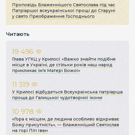
Проповідь Блаженнішого Святослава під час
Патріаршої всеукраїнської прощі до Старуні
у свято Преображення Господнього
Читають
19 496
Глава УГКЦ у Крилосі: «Важко знайти подібне
місце в Україні, де стільки років наш народ
прикликає ім’я Матері Божої»
11 319
У Крилосі відбудеться Всеукраїнська патріарша
проща до Галицької чудотворної ікони
10 978
«Гора є місцем, де людина особливо відкриває
Божу присутність», — Блаженніший Святослав
на горі Піп Іван