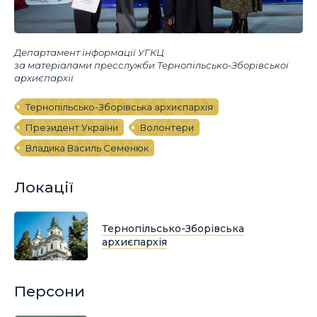
Департамент інформації УГКЦ
за матеріалами пресслужби Тернопільсько-Зборівської
архиєпархії
Тернопільсько-Зборівська архиєпархія
Президент України
Волонтери
Владика Василь Семенюк
Локації
Тернопільсько-Зборівська
архиєпархія
Персони