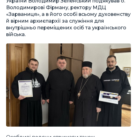
України Володимир Зеленський подякував о.
Володимирові Фірману, ректору МДЦ
«Зарваниця», а в його особі всьому духовенству
й вірним архиєпархії за служіння для
внутрішньо переміщених осіб та українського
війська.
Особливі подяки отримали також