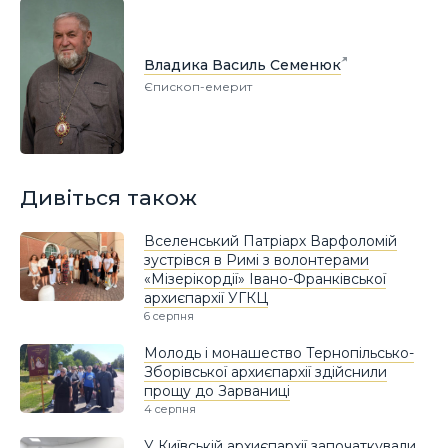
Владика Василь Семенюк
Єпископ-емерит
Дивіться також
Вселенський Патріарх Варфоломій
зустрівся в Римі з волонтерами
«Мізерікордії» Івано-Франківської
архиєпархії УГКЦ
6 серпня
Молодь і монашество Тернопільсько-
Зборівської архиєпархії здійснили
прощу до Зарваниці
4 серпня
У Київській архиєпархії започаткували