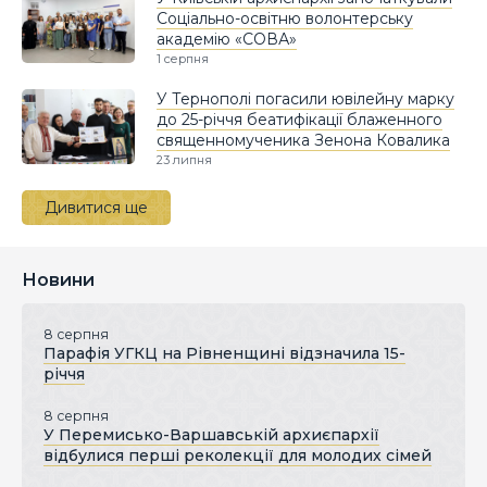
Соціально-освітню волонтерську
академію «СОВА»
1 серпня
У Тернополі погасили ювілейну марку
до 25-річчя беатифікації блаженного
священномученика Зенона Ковалика
23 липня
Дивитися ще
Новини
8 серпня
Парафія УГКЦ на Рівненщині відзначила 15-
річчя
8 серпня
У Перемисько-Варшавській архиєпархії
відбулися перші реколекції для молодих сімей