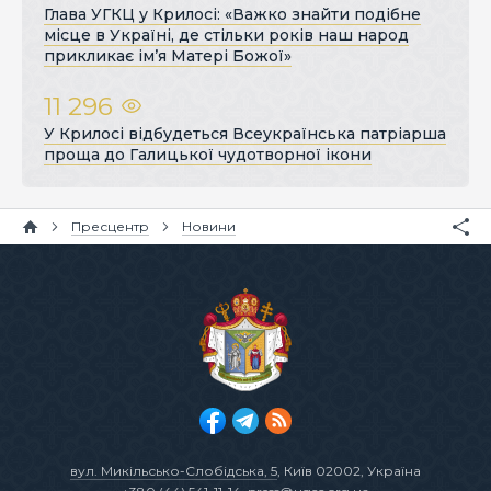
Глава УГКЦ у Крилосі: «Важко знайти подібне
місце в Україні, де стільки років наш народ
прикликає ім’я Матері Божої»
11 296
У Крилосі відбудеться Всеукраїнська патріарша
проща до Галицької чудотворної ікони
Пресцентр
Новини
вул. Микільсько-Слобідська, 5
, Київ 02002, Україна