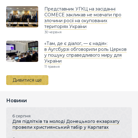
Представник УГКЦ на засіданні
COMECE закликав не мовчати про
злочини росії на окупованих
територіях України
30 червня
«Там, де є діалог, — є надія»:
в Аугсбурзі обговорили роль Церков
у пошуку справедливого миру для
України
11 травня
Дивитися ще
Новини
6 серпня
Для підлітків та молоді Донецького екзархату
провели християнський табір у Карпатах