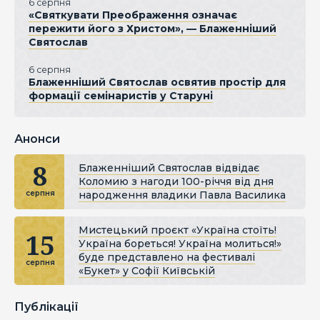
6 серпня
«Святкувати Преображення означає
пережити його з Христом», — Блаженніший
Святослав
6 серпня
Блаженніший Святослав освятив простір для
формації семінаристів у Старуні
Анонси
8
Блаженніший Святослав відвідає
Коломию з нагоди 100-річчя від дня
народження владики Павла Василика
серпня
Мистецький проєкт «Україна стоїть!
15
Україна бореться! Україна молиться!»
буде представлено на фестивалі
серпня
«Букет» у Софії Київській
Публікації