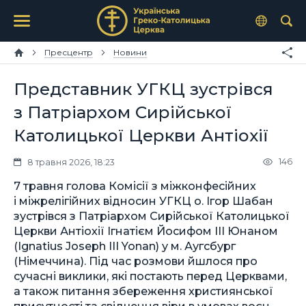
Пресцентр
Новини
Представник УГКЦ зустрівся
з Патріархом Сирійської
Католицької Церкви Антіохії
146
8 травня 2026, 18:23
7 травня голова Комісії з міжконфесійних
і міжрелігійних відносин УГКЦ о. Ігор Шабан
зустрівся з Патріархом Сирійської Католицької
Церкви Антіохії Ігнатієм Йосифом III Юнаном
(Ignatius Joseph III Yonan) у м. Аугсбург
(Німеччина). Під час розмови йшлося про
сучасні виклики, які постають перед Церквами,
а також питання збереження християнської
присутності та свідчення віри в умовах воєн