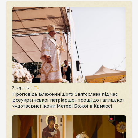
3 серпня
Проповідь Блаженнішого Святослава під час
Всеукраїнської патріаршої прощі до Галицької
чудотворної ікони Матері Божої в Крилосі