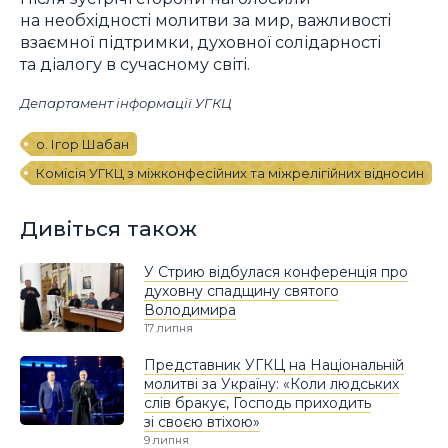
на необхідності молитви за мир, важливості
взаємної підтримки, духовної солідарності
та діалогу в сучасному світі.
Департамент інформації УГКЦ
о. Ігор Шабан
Комісія УГКЦ з міжконфесійних та міжрелігійних відносин
Дивіться також
У Стрию відбулася конференція про
духовну спадщину святого
Володимира
17 липня
Представник УГКЦ на Національній
молитві за Україну: «Коли людських
слів бракує, Господь приходить
зі своєю втіхою»
9 липня