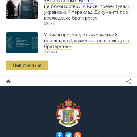
«Вбивати в ім’я Бога —
це блюзнірство»: У Києві презентували
український переклад Документа про
вселюдське братерство
29 січня
У Києві презентують український
переклад «Документа про вселюдське
братерство»
29 січня
Дивитися ще