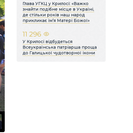
Глава УГКЦ у Крилосі: «Важко
знайти подібне місце в Україні,
де стільки років наш народ
прикликає ім’я Матері Божої»
11 296
У Крилосі відбудеться
Всеукраїнська патріарша проща
до Галицької чудотворної ікони