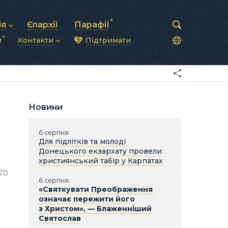
ія
Єпархії
Парафії
и
Контакти
Підтримати
астирська рада
нод
нсово-господарська діяльність
Загальна інформація
ди
ки та комунікації
Глава УГКЦ
ністративні питання
Синоди Єпископів
підрозділи
Трибунал
Патріарша курія
Новини
Єпархії та екзархати
6 серпня
Для підлітків та молоді
Донецького екзархату провели
християнський табір у Карпатах
70
6 серпня
«Святкувати Преображення
означає пережити його
з Христом», — Блаженніший
Святослав