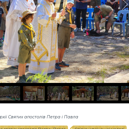
хії Святих апостолів Петра і Павла