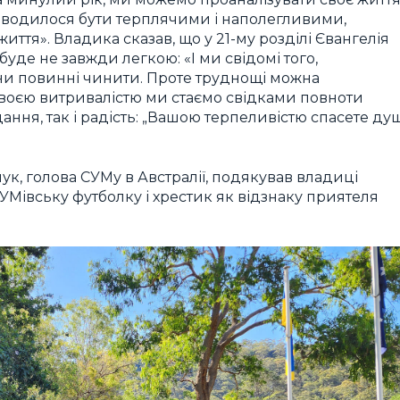
доводилося бути терплячими і наполегливими,
тя». Владика сказав, що у 21-му розділі Євангелія
буде не завжди легкою: «І ми свідомі того,
ни повинні чинити. Проте труднощі можна
Своєю витривалістю ми стаємо свідками повноти
ання, так і радість: „Вашою терпеливістю спасете ду
ачук, голова СУМу в Австралії, подякував владиці
УМівську футболку і хрестик як відзнаку приятеля