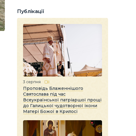
Публікації
3 серпня
Проповідь Блаженнішого
Святослава під час
Всеукраїнської патріаршої прощі
до Галицької чудотворної ікони
Матері Божої в Крилосі
я