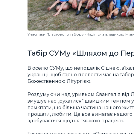
Учасники Пластового табору «Надія є» з владикою Ми
Табір СУМу «Шляхом до Пе
В оселю СУМу, що неподалік Сіднею, з’їхал
українці, щоб гарно провести час на таб
Божественною Літургією.
Роздумуючи над уривком Євангелія від Лу
змушує нас „рухатися“ швидким темпом у ж
пам’ятати, що більша частина нашого житт
прощати, любити. Це все вимагає нашого ч
здобувається щодня тяжкою працею».
Також єпископ зауважив: «Озираючись на