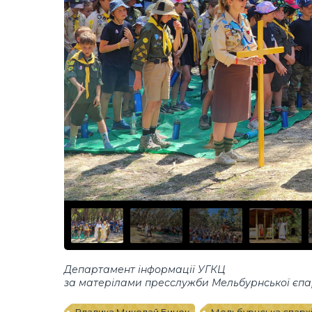
Департамент інформації УГКЦ
за матерілами пресслужби Мельбурнської єпар