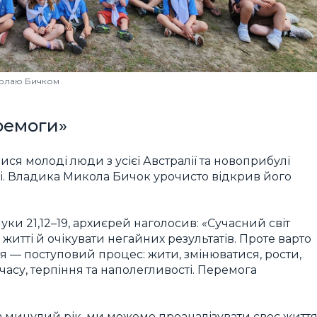
колаю Бичком
ремоги»
ися молоді люди з усієї Австралії та новоприбулі
орі. Владика Микола Бичок урочисто відкрив його
ки 21,12–19, архиєрей наголосив: «Сучасний світ
итті й очікувати негайних результатів. Проте варто
я — поступовий процес: жити, змінюватися, рости,
асу, терпіння та наполегливості. Перемога
 минулий рік, ми можемо проаналізувати своє житт