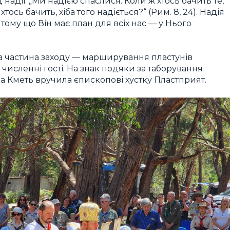
дії: „Ми надією спаслися. Коли ж хтось бачить те,
хтось бачить, хіба того надіється?“ (Рим. 8, 24). Надія
тому що Він має план для всіх нас — у Нього
на частина заходу — марширування пластунів
 численні гості. На знак подяки за таборування
а Кметь вручила єпископові хустку Пластприят.