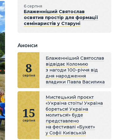
6 серпня
Блаженніший Святослав
освятив простір для формації
семінаристів у Старуні
Анонси
Блаженніший Святослав
8
відвідає Коломию
з нагоди 100-річчя від
дня народження
серпня
владики Павла Василика
Мистецький проєкт
«Україна стоїть! Україна
15
бореться! Україна
молиться!» буде
представлено
серпня
на фестивалі «Букет»
у Софії Київській