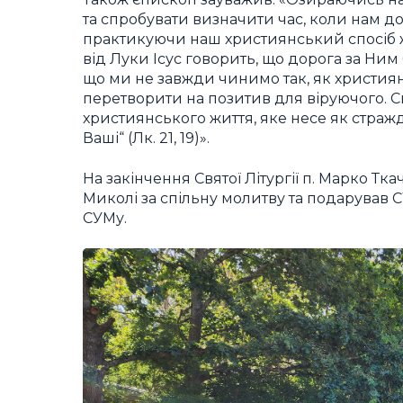
та спробувати визначити час, коли нам 
практикуючи наш християнський спосіб жит
від Луки Ісус говорить, що дорога за Ним 
що ми не завжди чинимо так, як христия
перетворити на позитив для віруючого. 
християнського життя, яке несе як стражд
Ваші“ (Лк. 21, 19)».
На закінчення Святої Літургії п. Марко Тк
Миколі за спільну молитву та подарував С
СУМу.