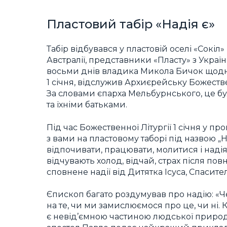
Пластовий табір «Надія є»
Табір відбувався у пластовій оселі «Сокіл»
Австралії, представники «Пласту» з Украї
восьми днів владика Микола Бичок щодня
1 січня, відслужив Архиєрейську Божествен
За словами єпарха Мельбурнського, це б
та їхніми батьками.
Під час Божественної Літургії 1 січня у п
з вами на пластовому таборі під назвою „
відпочивати, працювати, молитися і надіят
відчувають холод, відчай, страх після пов
сповнене надії від Дитятка Ісуса, Спасителя
Єпископ багато роздумував про надію: «Ч
на те, чи ми замислюємося про це, чи ні. К
є невід’ємною частиною людської природи