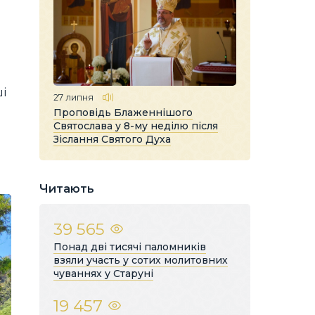
ші
27 липня
Проповідь Блаженнішого
Святослава у 8-му неділю після
Зіслання Святого Духа
Читають
39 565
Понад дві тисячі паломників
взяли участь у сотих молитовних
чуваннях у Старуні
19 457