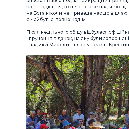
апостол Павло подає найкращий приклад на
чого надіється, то це не є вже надія; бо що 
на Бога ніколи не приведе нас до відчаю, 
є майбутнє, повне надії».
Після недільного обіду відбулася офіцій
і вручення відзнак, на яку були запрошені
владики Миколи з пластунами п. Крестин