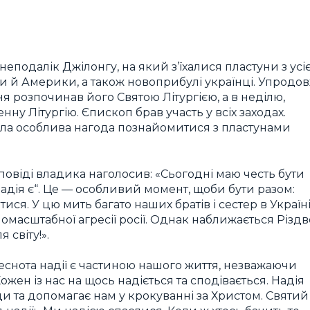
 неподалік Джілонгу, на який з’їхалися пластуни з усіє
ни й Америки, а також новоприбулі українці. Упродо
 розпочинав його Святою Літургією, а в неділю,
ну Літургію. Єпископ брав участь у всіх заходах.
ула особлива нагода познайомитися з пластунами
роповіді владика наголосив: «Сьогодні маю честь бути
Надія є“. Це — особливий момент, щоби бути разом:
ися. У цю мить багато наших братів і сестер в Україн
номасштабної агресії росії. Однак наближається Різдв
 світу!».
еснота надії є частиною нашого життя, незважаючи
ожен із нас на щось надіється та сподівається. Надія
 та допомагає нам у крокуванні за Христом. Святий