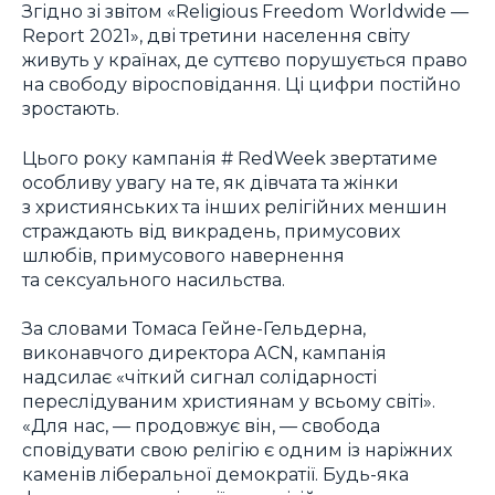
Згідно зі звітом «Religious Freedom Worldwide —
Report 2021», дві третини населення світу
живуть у країнах, де суттєво порушується право
на свободу віросповідання. Ці цифри постійно
зростають.
Цього року кампанія # RedWeek звертатиме
особливу увагу на те, як дівчата та жінки
з християнських та інших релігійних меншин
страждають від викрадень, примусових
шлюбів, примусового навернення
та сексуального насильства.
За словами Томаса Гейне-Гельдерна,
виконавчого директора ACN, кампанія
надсилає «чіткий сигнал солідарності
переслідуваним християнам у всьому світі».
«Для нас, — продовжує він, — свобода
сповідувати свою релігію є одним із наріжних
каменів ліберальної демократії. Будь-яка