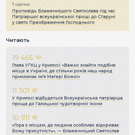
7 серпня
Проповідь Блаженнішого Святослава під час
Патріаршої всеукраїнської прощі до Старуні
у свято Преображення Господнього
Читають
19 465
Глава УГКЦ у Крилосі: «Важко знайти подібне
місце в Україні, де стільки років наш народ
прикликає ім’я Матері Божої»
11 301
У Крилосі відбудеться Всеукраїнська патріарша
проща до Галицької чудотворної ікони
10 911
«Гора є місцем, де людина особливо відкриває
Божу присутність», — Блаженніший Святослав