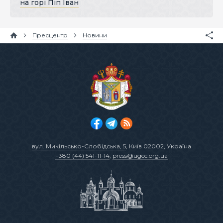
на горі Піп Іван
Пресцентр
Новини
вул. Микільсько-Слобідська, 5
, Київ 02002, Україна
+380 (44) 541-11-14
,
press@ugcc.org.ua