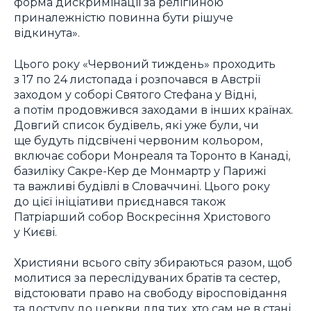
форма дискримінації за релігійною
приналежністю повинна бути рішуче
відкинута».
Цього року «Червоний тиждень» проходить
з 17 по 24 листопада і розпочався в Австрії
заходом у соборі Святого Стефана у Відні,
а потім продовжився заходами в інших країнах.
Довгий список будівель, які уже були, чи
ще будуть підсвічені червоним кольором,
включає собори Монреаля та Торонто в Канаді,
базиліку Сакре-Кер де Монмартр у Парижі
та важливі будівлі в Словаччині. Цього року
до цієї ініціативи приєднався також
Патріарший собор Воскресіння Христового
у Києві.
Християни всього світу збираються разом, щоб
молитися за переслідуваних братів та сестер,
відстоювати право на свободу віросповідання
та доступу до церкви для тих, хто сам не в стані