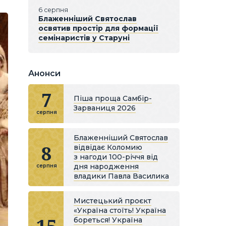
6 серпня
Блаженніший Святослав
освятив простір для формації
семінаристів у Старуні
Анонси
7
Піша проща Самбір-
Зарваниця 2026
серпня
Блаженніший Святослав
8
відвідає Коломию
з нагоди 100-річчя від
дня народження
серпня
владики Павла Василика
Мистецький проєкт
«Україна стоїть! Україна
бореться! Україна