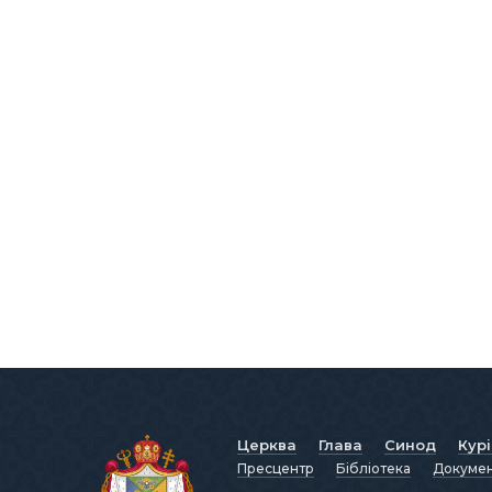
Церква
Глава
Синод
Кур
Пресцентр
Бібліотека
Докуме