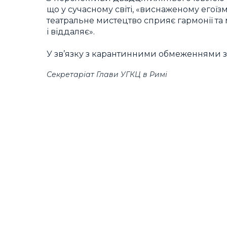
що у сучасному світі, «виснаженому егої
театральне мистецтво сприяє гармонії та м
і віддаляє».
У зв’язку з карантинними обмеженнями за
Секретаріат Глави УГКЦ в Римі