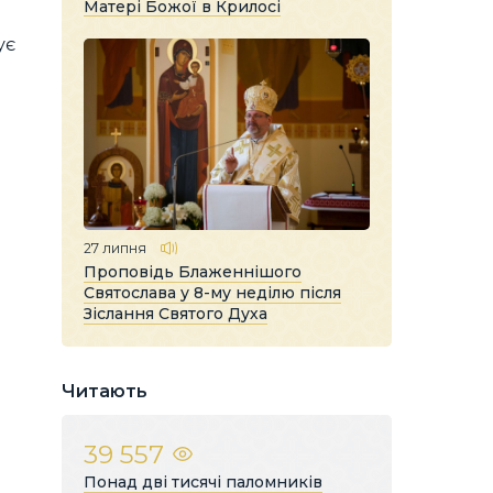
Матері Божої в Крилосі
ує
27 липня
Проповідь Блаженнішого
Святослава у 8-му неділю після
Зіслання Святого Духа
Читають
39 557
Понад дві тисячі паломників