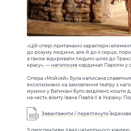
«Цій опері притаманні характерні елеме
до розуму людини, але й до її серця, поро
а також відкривати людині шлях до Транс
красу», —
наголосив
кардинал Паролін у с
Опера «Мойсей» була написана славетн
ексклюзивно на замовлення театру з нагоди
музики у Ватикані було виділено кошти д
на честь візиту Івана Павла ІІ в Україну. 
Завантажити
/
переглянути
відеозве
MOV
З перспективи двадцятилітнього ювілею ц