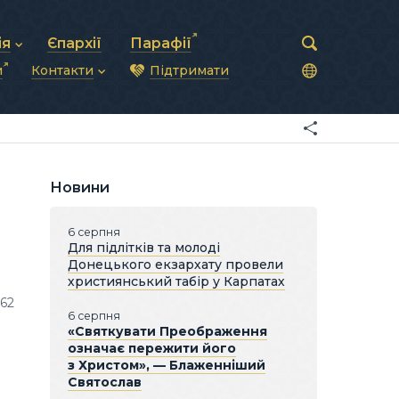
ія
Єпархії
Парафії
и
Контакти
Підтримати
астирська рада
нод
нсово-господарська діяльність
Загальна інформація
ди
ки та комунікації
Глава УГКЦ
ністративні питання
Синоди Єпископів
підрозділи
Трибунал
Патріарша курія
Новини
Єпархії та екзархати
6 серпня
Для підлітків та молоді
Донецького екзархату провели
християнський табір у Карпатах
62
6 серпня
«Святкувати Преображення
означає пережити його
з Христом», — Блаженніший
Святослав