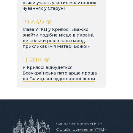
взяли участь у сотих молитовних
чуваннях у Старуні
19 449
Глава УГКЦ у Крилосі: «Важко
знайти подібне місце в Україні,
де стільки років наш народ
прикликає ім’я Матері Божої»
11 288
У Крилосі відбудеться
Всеукраїнська патріарша проща
до Галицької чудотворної ікони
Синод Єпископів УГКЦ
Офіційні документи УГКЦ