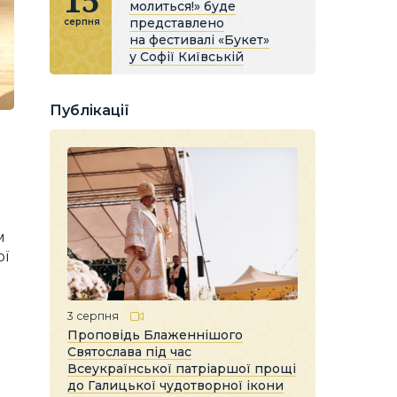
15
молиться!» буде
представлено
серпня
на фестивалі «Букет»
у Софії Київській
Публікації
м
ої
3 серпня
Проповідь Блаженнішого
Святослава під час
Всеукраїнської патріаршої прощі
до Галицької чудотворної ікони