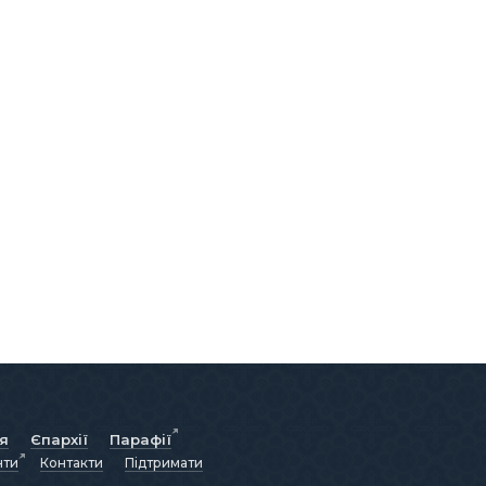
ія
Єпархії
Парафії
нти
Контакти
Підтримати