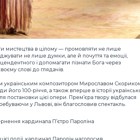
нти мистецтва в цілому — промовляти не лише
джувати не лише думки, але й почуття та емоції,
цендентного і допомагати пізнати Бога через
воєму слові до глядачів.
им українським композитором Мирославом Скорико
 його 100-річчя, а також вперше в історії українськ
ля постановки цієї опери. Прем’єра твору відбулася
Перебуваючи у Львові, він благословив спектакль.
рнення кардинала П’єтро Пароліна
ієї події, кардинал Паролін наголосив,