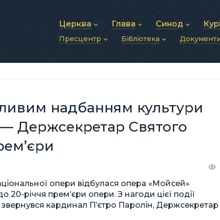
Церква
Глава
Синод
Кур
Пресцентр
Бібліотека
Документ
Про УГКЦ
Блаженніший Святослав
Синод Єпископів
Душп
Історія УГКЦ
Біографія
Архиєрейський Си
Фіна
Новини
Святе Письмо
Структура УГКЦ
Фотографії
Митрополичі Сино
Зв’яз
Анонси
Богослужіння
Майбутнє УГКЦ
Щоденні відеозвернення
Єпископи
Адмі
Публікації
Молитви
Інші 
Історії
Подкасти
жливим надбанням культури
Фото та відео
Архів новин (2013–2022)
, — Держсекретар Святого
рем’єри
 національної опери відбулася опера «Мойсей»
 20-річчя прем’єри опери. З нагоди цієї події
м звернувся кардинал П’єтро Паролін, Держсекретар