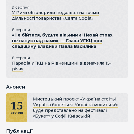
9 серпня
У Римі обговорили подальші напрями
діяльності товариства «Свята Софія»
8 серпня
«Не бійтеся, будьте вільними! Нехай страх
не панує над вами», — Глава УГКЦ про
спадщину владики Павла Василика
8 серпня
Парафія УГКЦ на Рівненщині відзначила 15-
річчя
Анонси
Мистецький проєкт «Україна стоїть!
15
Україна бореться! Україна молиться!»
буде представлено на фестивалі
серпня
«Букет» у Софії Київській
Публікації