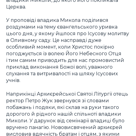
Церква.
У проповіді владика Микола поділився
роздумами на тему євангельського уривка
цього дня, у якому йшлося про Ісусову молитву
в Оливному саду. Це насправді дуже
особливий момент, коли Христос покірно
погоджується із волею Його Небесного Отця
і тим самим приводить для нас промовистий
приклад виконання Божої волі, уважного
слухання та витривалості на шляху Ісусових
учнів.
Наприкінці Архиєрейської Святої Літургії отець
ректор Петро Жук звернувся зі словами
побажань і подяки, які склав на руки такого
дорогого й рідного нашій спільноті владики
Миколи. У дарунок від семінарії владиці було
вручено панагію. Нововисвячений архиєрей
висловив вдячність братам і отцям, з якими