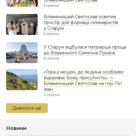
6 серпня
Блаженніший Святослав освятив
простір для формації семінаристів
у Старуні
6 серпня
У Старуні відбулася патріарша проща
до блаженного Симеона Лукача
6 серпня
«Гора є місцем, де людина особливо
відкриває Божу присутність», —
Блаженніший Святослав на горі Піп
Іван
4 серпня
Дивитися ще
Новини