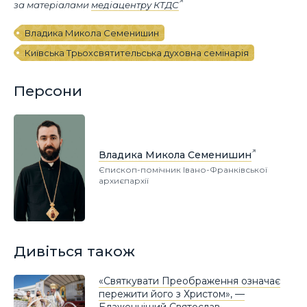
за матеріалами
медіацентру КТДС
Владика Микола Семенишин
Київська Трьохсвятительська духовна семінарія
Персони
Владика Микола Семенишин
Єпископ-помічник Івано-Франківської
архиєпархії
Дивіться також
«Святкувати Преображення означає
пережити його з Христом», —
Блаженніший Святослав