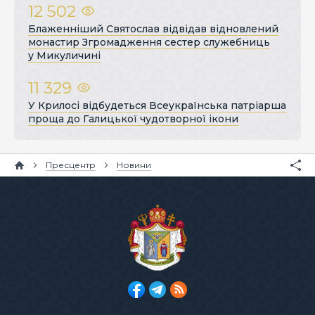
12 502
Блаженніший Святослав відвідав відновлений
монастир Згромадження сестер служебниць
у Микуличині
11 329
У Крилосі відбудеться Всеукраїнська патріарша
проща до Галицької чудотворної ікони
Пресцентр
Новини