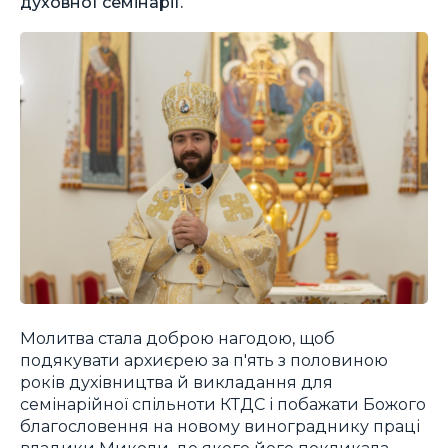
духовної семінарії.
Молитва стала доброю нагодою, щоб
подякувати архиєрею за п'ять з половиною
років духівництва й викладання для
семінарійної спільноти КТДС і побажати Божого
благословення на новому винограднику праці
владики Миколи, до якого його покликала