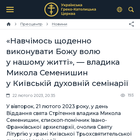
Пресцентр
Новини
«Навчімось щоденно
виконувати Божу волю
у нашому житті», — владика
Микола Семенишин
у Київській духовній семінарії
193
22 лютого 2023, 20:35
У вівторок, 21 лютого 2023 року, у день
Віддання свята Стрітення владика Микола
Семенишин, єпископ-помічник Івано-
Франківської архиєпархії, очолив Святу
Літургію у храмі Київської Трьохсвятительської