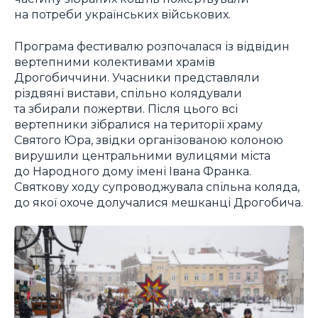
на потреби українських військових.
Програма фестивалю розпочалася із відвідин
вертепними колективами храмів
Дрогобиччини. Учасники представляли
різдвяні вистави, спільно колядували
та збирали пожертви. Після цього всі
вертепники зібралися на території храму
Святого Юра, звідки організованою колоною
вирушили центральними вулицями міста
до Народного дому імені Івана Франка.
Святкову ходу супроводжувала спільна коляда,
до якої охоче долучалися мешканці Дрогобича.