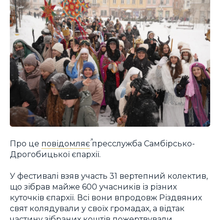
Про це
повідомляє
пресслужба Самбірсько-
Дрогобицької єпархії.
У фестивалі взяв участь 31 вертепний колектив,
що зібрав майже 600 учасників із різних
куточків єпархії. Всі вони впродовж Різдвяних
свят колядували у своїх громадах, а відтак
частину зібраних коштів пожертвували