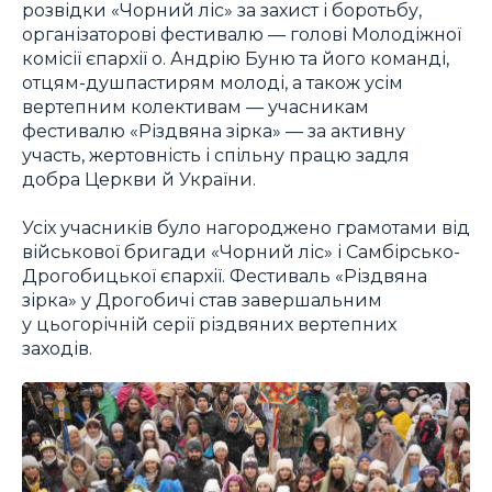
розвідки «Чорний ліс» за захист і боротьбу,
організаторові фестивалю — голові Молодіжної
комісії єпархії о. Андрію Буню та його команді,
отцям-душпастирям молоді, а також усім
вертепним колективам — учасникам
фестивалю «Різдвяна зірка» — за активну
участь, жертовність і спільну працю задля
добра Церкви й України.
Усіх учасників було нагороджено грамотами від
військової бригади «Чорний ліс» і Самбірсько-
Дрогобицької єпархії. Фестиваль «Різдвяна
зірка» у Дрогобичі став завершальним
у цьогорічній серії різдвяних вертепних
заходів.