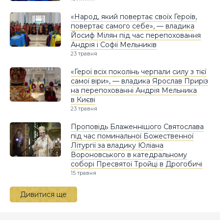
«Народ, який повертає своїх Героїв,
повертає самого себе», — владика
Йосиф Мілян під час перепоховання
Андрія і Софії Мельників
23 травня
«Герої всіх поколінь черпали силу з тієї
самої віри», — владика Ярослав Приріз
на перепохованні Андрія Мельника
в Києві
23 травня
Проповідь Блаженнішого Святослава
під час поминальної Божественної
Літургії за владику Юліана
Вороновського в катедральному
соборі Пресвятої Тройці в Дрогобичі
15 травня
Дивитися ще