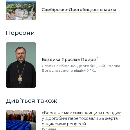
Самбірсько-Дрогобицька єпархія
Персони
Владика Ярослав Приріз
Єпарх Самбірсько-Дрогобицький, Голова
Богословського відділу УГКЦ
Дивіться також
«Ворог не має сили знищити правду»:
у Дрогобичі перепоховали 26 жертв
радянських репресій
15 липня