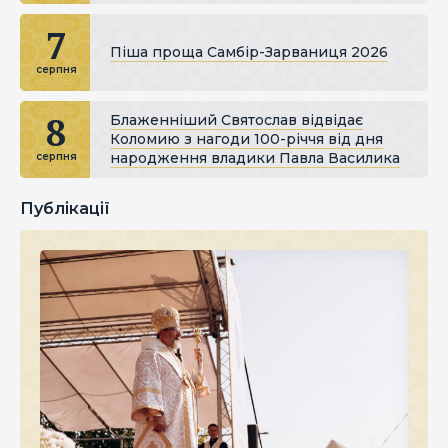
7
Піша проща Самбір-Зарваниця 2026
серпня
8
Блаженніший Святослав відвідає
Коломию з нагоди 100-річчя від дня
народження владики Павла Василика
серпня
Публікації