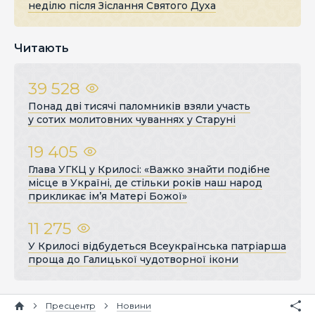
неділю після Зіслання Святого Духа
Читають
39 528
Понад дві тисячі паломників взяли участь
у сотих молитовних чуваннях у Старуні
19 405
Глава УГКЦ у Крилосі: «Важко знайти подібне
місце в Україні, де стільки років наш народ
прикликає ім’я Матері Божої»
11 275
У Крилосі відбудеться Всеукраїнська патріарша
проща до Галицької чудотворної ікони
Пресцентр
Новини