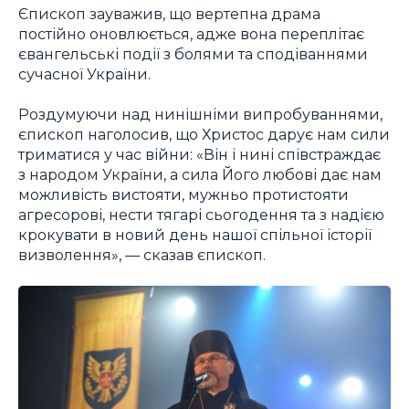
Єпископ зауважив, що вертепна драма
постійно оновлюється, адже вона переплітає
євангельські події з болями та сподіваннями
сучасної України.
Роздумуючи над нинішніми випробуваннями,
єпископ наголосив, що Христос дарує нам сили
триматися у час війни: «Він і нині співстраждає
з народом України, а сила Його любові дає нам
можливість вистояти, мужньо протистояти
агресорові, нести тягарі сьогодення та з надією
крокувати в новий день нашої спільної історії
визволення», — сказав єпископ.