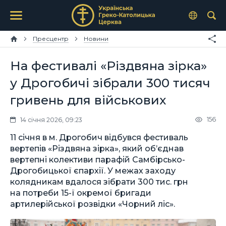
Пресцентр
Новини
На фестивалі «Різдвяна зірка»
у Дрогобичі зібрали 300 тисяч
гривень для військових
156
14 січня 2026, 09:23
11 січня в м. Дрогобич відбувся фестиваль
вертепів «Різдвяна зірка», який об’єднав
вертепні колективи парафій Самбірсько-
Дрогобицької єпархії. У межах заходу
колядникам вдалося зібрати 300 тис. грн
на потреби 15-ї окремої бригади
артилерійської розвідки «Чорний ліс».