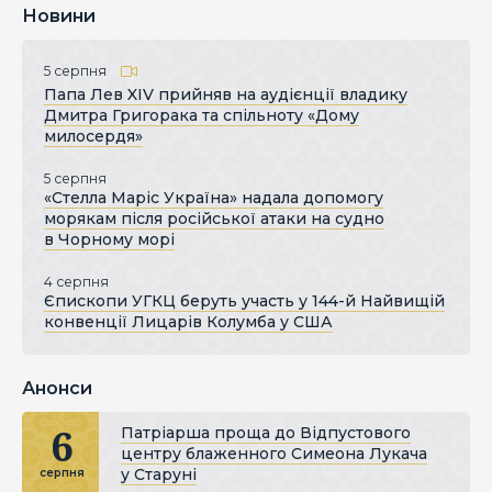
Новини
5 серпня
Папа Лев XIV прийняв на аудієнції владику
Дмитра Григорака та спільноту «Дому
милосердя»
5 серпня
«Стелла Маріс Україна» надала допомогу
морякам після російської атаки на судно
в Чорному морі
4 серпня
Єпископи УГКЦ беруть участь у 144-й Найвищій
конвенції Лицарів Колумба у США
Анонси
6
Патріарша проща до Відпустового
центру блаженного Симеона Лукача
у Старуні
серпня