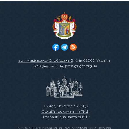
вул. Микільсько-Слобідська, 5
, Київ 02002, Україна
+380 (44) 541-11-14
,
press@ugcc.org.ua
Синод Єпископів УГКЦ
Офіційні документи УГКЦ
Інтерактивна карта УГКЦ
© 2004–2026 Українська Греко-Католицька Церква.