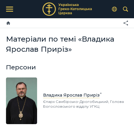
Матеріали по темі «Владика
Ярослав Приріз»
Персони
Владика Ярослав Приріз
Єпарх Самбірсько-Дрогобицький, Голова
Богословського відділу УГКЦ