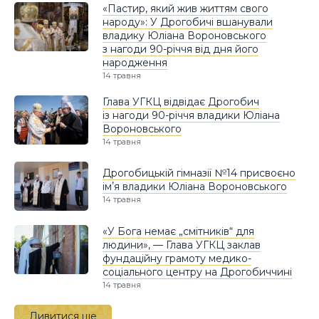
«Пастир, який жив життям свого
народу»: У Дрогобичі вшанували
владику Юліана Вороновського
з нагоди 90-річчя від дня його
народження
14 травня
Глава УГКЦ відвідає Дрогобич
із нагоди 90-річчя владики Юліана
Вороновського
14 травня
Дрогобицькій гімназії №14 присвоєно
імʼя владики Юліана Вороновського
14 травня
«У Бога немає „смітників“ для
людини», — Глава УГКЦ заклав
фундаційну грамоту медико-
соціального центру на Дрогобиччині
14 травня
Дивитися ще