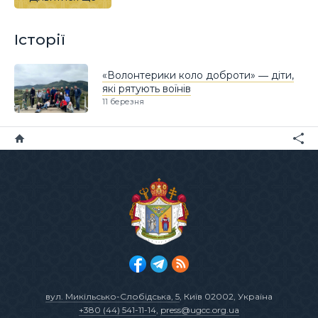
Історії
«Волонтерики коло доброти» ― діти,
які рятують воїнів
11 березня
вул. Микільсько-Слобідська, 5
, Київ 02002, Україна
+380 (44) 541-11-14
,
press@ugcc.org.ua