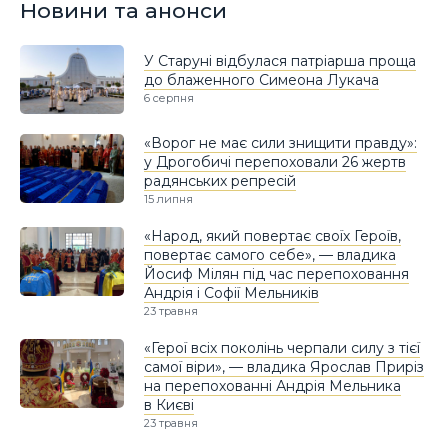
Новини та анонси
У Старуні відбулася патріарша проща
до блаженного Симеона Лукача
6 серпня
«Ворог не має сили знищити правду»:
у Дрогобичі перепоховали 26 жертв
радянських репресій
15 липня
«Народ, який повертає своїх Героїв,
повертає самого себе», — владика
Йосиф Мілян під час перепоховання
Андрія і Софії Мельників
23 травня
«Герої всіх поколінь черпали силу з тієї
самої віри», — владика Ярослав Приріз
на перепохованні Андрія Мельника
в Києві
23 травня