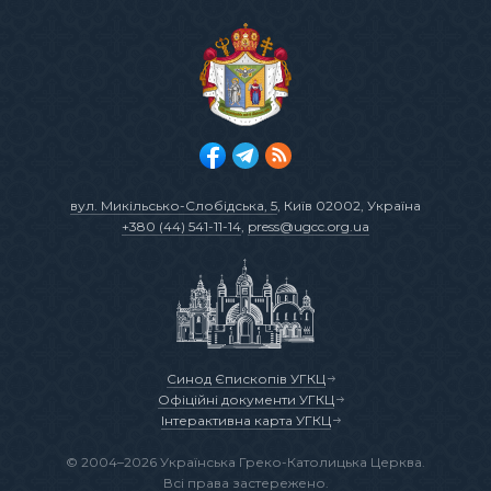
вул. Микільсько-Слобідська, 5
, Київ 02002, Україна
+380 (44) 541-11-14
,
press@ugcc.org.ua
Синод Єпископів УГКЦ
Офіційні документи УГКЦ
Інтерактивна карта УГКЦ
© 2004–2026 Українська Греко-Католицька Церква.
Всі права застережено.