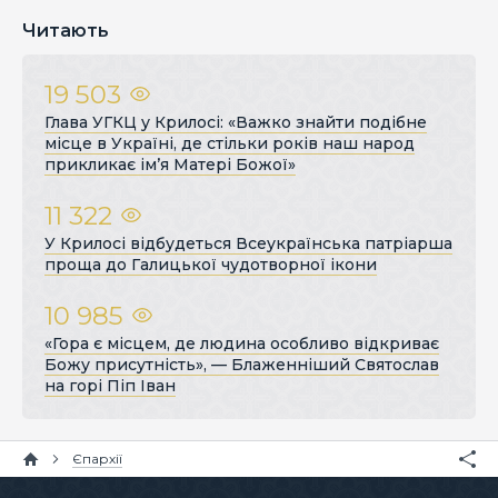
Читають
19 503
Глава УГКЦ у Крилосі: «Важко знайти подібне
місце в Україні, де стільки років наш народ
прикликає ім’я Матері Божої»
11 322
У Крилосі відбудеться Всеукраїнська патріарша
проща до Галицької чудотворної ікони
10 985
«Гора є місцем, де людина особливо відкриває
Божу присутність», — Блаженніший Святослав
на горі Піп Іван
Єпархії