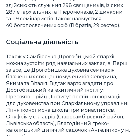
здійснюють служіння 298 священиків, із яких
287 єпархіальних та 11 ієромонахів, 2 диякони
та 119 семінаристів. Також налічується
40 богопосвячених осіб (11 братів, 29 сестер).
Соціальна діяльність
Також у Самбірсько-Дрогобицькій єпархії
можна зустріти ряд навчальних закладів. Перш
за все, це Дрогобицька духовна семінарія
блаженних священномучеників Северина,
Якима та Віталія. Відтак варто згадати про
Дрогобицький катехитичний інститут
Пресвятої Трійці, Інститут постійної формації
для духовенства при Єпархіальному управлінні,
Літня іконописна школа при монастирі св.
Онуфрія у с. Лаврів (Старосамбірський район,
Львівська область), Благодійний греко-
католицький дитячий садочок «Ангелятко» у м.