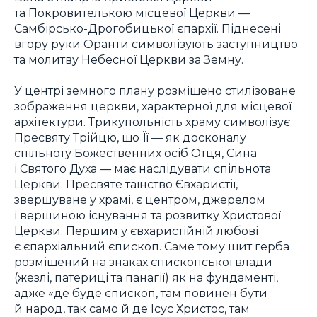
та Покровителькою місцевої Церкви —
Самбірсько-Дрогобицької єпархії. Піднесені
вгору руки Оранти символізують заступництво
та молитву Небесної Церкви за Земну.
У центрі земного плану розміщено стилізоване
зображення церкви, характерної для місцевої
архітектури. Трикупольність храму символізує
Пресвяту Трійцю, що Її — як досконалу
спільноту Божественних осіб Отця, Сина
і Святого Духа — має наслідувати спільнота
Церкви. Пресвяте таїнство Євхаристії,
звершуване у храмі, є центром, джерелом
і вершиною існування та розвитку Христової
Церкви. Першим у євхаристійній любові
є єпархіальний єпископ. Саме тому щит герба
розміщений на знаках єпископської влади
(жезлі, патериці та панагії) як на фундаменті,
адже «де буде єпископ, там повинен бути
й народ, так само й де Ісус Христоc, там