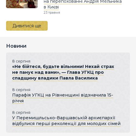
на перепохованні Андрія Мельника
в Києві
23 травня
Дивитися ще
Новини
8 серпня
«Не бійтеся, будьте вільними! Нехай страх
не панує над вами», — Глава УГКЦ про
спадщину владики Павла Василика
8 серпня
Парафія УГКЦ на Рівненщині відзначила 15-
річчя
8 серпня
У Перемишльсько-Варшавській архиєпархії
відбулися перші реколекції для молодих сімей