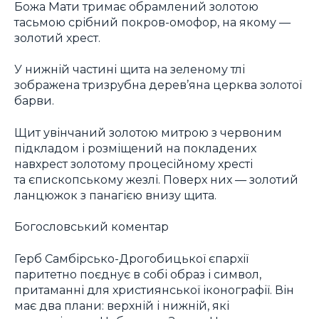
Божа Мати тримає обрамлений золотою
тасьмою срібний покров-омофор, на якому —
золотий хрест.
У нижній частині щита на зеленому тлі
зображена тризрубна дерев’яна церква золотої
барви.
Щит увінчаний золотою митрою з червоним
підкладом і розміщений на покладених
навхрест золотому процесійному хресті
та єпископському жезлі. Поверх них — золотий
ланцюжок з панагією внизу щита.
Богословський коментар
Герб Самбірсько-Дрогобицької єпархії
паритетно поєднує в собі образ і символ,
притаманні для християнської іконографії. Він
має два плани: верхній і нижній, які