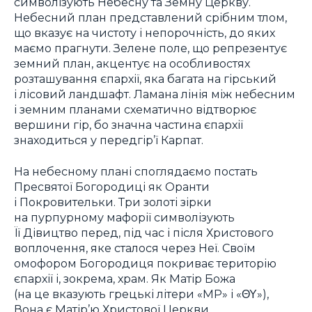
символізують Небесну та Земну Церкву.
Небесний план представлений срібним тлом,
що вказує на чистоту і непорочність, до яких
маємо прагнути. Зелене поле, що репрезентує
земний план, акцентує на особливостях
розташування єпархії, яка багата на гірський
і лісовий ландшафт. Ламана лінія між небесним
і земним планами схематично відтворює
вершини гір, бо значна частина єпархії
знаходиться у передгір’ї Карпат.
На небесному плані споглядаємо постать
Пресвятої Богородиці як Оранти
і Покровительки. Три золоті зірки
на пурпурному мафорії символізують
Її Дівицтво перед, під час і після Христового
воплочення, яке сталося через Неї. Своїм
омофором Богородиця покриває територію
єпархії і, зокрема, храм. Як Матір Божа
(на це вказують грецькі літери «МР» і «ΘΥ»),
Вона є Матір’ю Христової Церкви