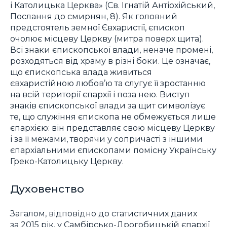
і Католицька Церква» (Св. Ігнатій Антіохійський,
Послання до смирнян, 8). Як головний
предстоятель земної Євхаристії, єпископ
очолює місцеву Церкву (митра поверх щита).
Всі знаки єпископської влади, неначе промені,
розходяться від храму в різні боки. Це означає,
що єпископська влада живиться
євхаристійною любов’ю та слугує її зростанню
на всій території єпархії і поза нею. Виступ
знаків єпископської влади за щит символізує
те, що служіння єпископа не обмежується лише
єпархією: він представляє свою місцеву Церкву
і за її межами, творячи у сопричасті з іншими
єпархіальними єпископами помісну Українську
Греко-Католицьку Церкву.
Духовенство
Загалом, відповідно до статистичних даних
за 2015 рік, у Самбірсько-Дрогобицькій єпархії