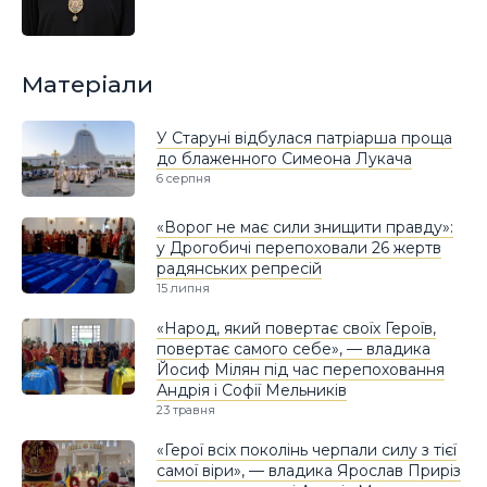
Матеріали
У Старуні відбулася патріарша проща
до блаженного Симеона Лукача
6 серпня
«Ворог не має сили знищити правду»:
у Дрогобичі перепоховали 26 жертв
радянських репресій
15 липня
«Народ, який повертає своїх Героїв,
повертає самого себе», — владика
Йосиф Мілян під час перепоховання
Андрія і Софії Мельників
23 травня
«Герої всіх поколінь черпали силу з тієї
самої віри», — владика Ярослав Приріз