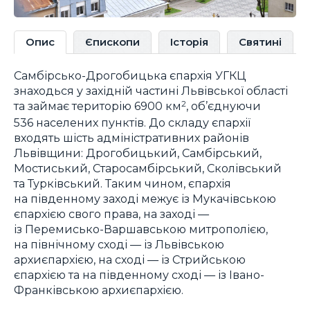
Опис
Єпископи
Історія
Святині
Самбірсько-Дрогобицька єпархія УГКЦ
знаходься у західній частині Львівської області
та займає територію 6900 км
, об’єднуючи
2
536 населених пунктів. До складу єпархії
входять шість адміністративних районів
Львівщини: Дрогобицький, Самбірський,
Мостиський, Старосамбірський, Сколівський
та Турківський. Таким чином, єпархія
на південному заході межує із Мукачівською
єпархією свого права, на заході —
із Перемисько-Варшавською митрополією,
на північному сході — із Львівською
архиєпархією, на сході — із Стрийською
єпархією та на південному сході — із Івано-
Франківською архиєпархією.