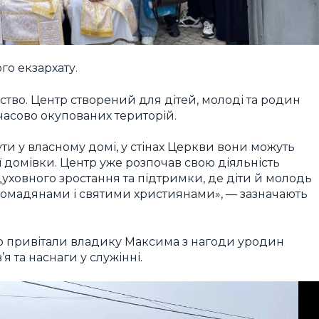
о екзархату.
нство. Центр створений для дітей, молоді та родин
мчасово окупованих територій.
ути у власному домі, у стінах Церкви вони можуть
ої домівки. Центр уже розпочав свою діяльність
духовного зростання та підтримки, де діти й молодь
омадянами і святими християнами», — зазначають
о привітали владику Максима з нагоди уродин
я та наснаги у служінні.