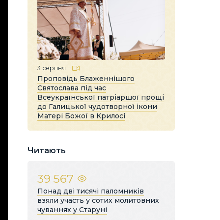
3 серпня
Проповідь Блаженнішого
Святослава під час
Всеукраїнської патріаршої прощі
до Галицької чудотворної ікони
Матері Божої в Крилосі
Читають
39 567
Понад дві тисячі паломників
взяли участь у сотих молитовних
чуваннях у Старуні