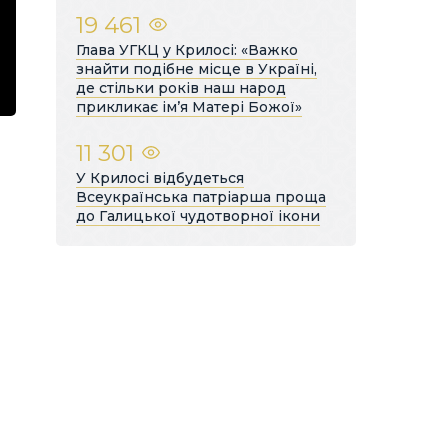
19 461
Глава УГКЦ у Крилосі: «Важко
знайти подібне місце в Україні,
де стільки років наш народ
прикликає ім’я Матері Божої»
11 301
У Крилосі відбудеться
Всеукраїнська патріарша проща
до Галицької чудотворної ікони