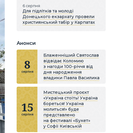
6 серпня
Для підлітків та молоді
Донецького екзархату провели
християнський табір у Карпатах
Анонси
Блаженніший Святослав
8
відвідає Коломию
з нагоди 100-річчя від
дня народження
серпня
владики Павла Василика
Мистецький проєкт
«Україна стоїть! Україна
15
бореться! Україна
молиться!» буде
представлено
серпня
на фестивалі «Букет»
у Софії Київській