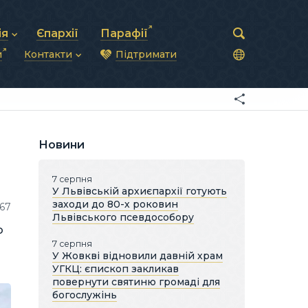
ія
Єпархії
Парафії
и
Контакти
Підтримати
астирська рада
нод
нсово-господарська діяльність
Загальна інформація
ди
ки та комунікації
Глава УГКЦ
ністративні питання
Синоди Єпископів
підрозділи
Трибунал
Патріарша курія
Новини
Єпархії та екзархати
7 серпня
У Львівській архиєпархії готують
заходи до 80-х роковин
167
Львівського псевдособору
ю
7 серпня
У Жовкві відновили давній храм
УГКЦ: єпископ закликав
повернути святиню громаді для
богослужінь