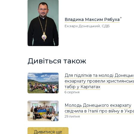
Владика Максим Рябуха
Екзарх Донецький, СДБ
Дивіться також
Для підлітків та молоді Донецьк
екзархату провели християнськ
табір у Карпатах
6 серпня
Молодь Донецького екзархату
свідчила в Італії про війну в Укра
29 липня
Дивитися ще