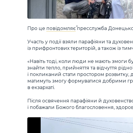
Про це
повідомляє
пресслужба Донецьког
Участь у події взяли парафіяни та духове
із прифронтових територій, а також із ти
«Навіть тоді, коли люди не мають змоги б
знайти тепло, прийняття та відчуття рідн
і покликаний стати простором розвитку, 
матимуть змогу формуватися добрими гр
в екзархаті.
Після освячення парафіяни й духовенств
і побажали Божого благословення, здоров’