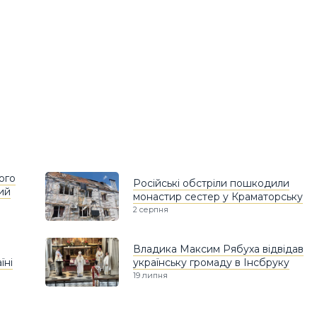
ого
Російські обстріли пошкодили
ий
монастир сестер у Краматорську
2 серпня
Владика Максим Рябуха відвідав
їні
українську громаду в Інсбруку
19 липня