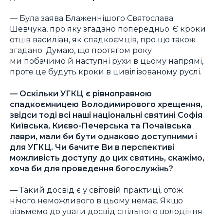
— Була заява Блаженнішого Святослава
Шевчука, про яку згадано попередньо. Є кроки
отців василіан, як спадкоємців, про що також
згадано. Думаю, що протягом року
ми побачимо й наступні рухи в цьому напрямі,
проте це будуть кроки в цивілізованому руслі.
— Оскільки УГКЦ є рівноправною
спадкоємницею Володимирового хрещення,
звідси тоді всі наші національні святині Софія
Київська, Києво-Печерська та Почаївська
лаври, мали би бути однаково доступними і
для УГКЦ. Чи бачите Ви в перспективі
можливість доступу до цих святинь, скажімо,
хоча би для проведення богослужінь?
— Такий досвід є у світовій практиці, отож
нічого неможливого в цьому немає. Якщо
візьмемо до уваги досвід спільного володіння