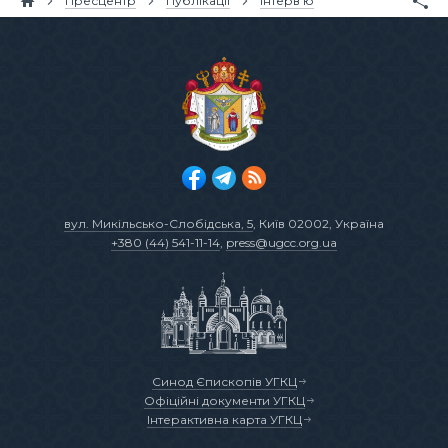
Пресцентр
Публікації
Інтерв’ю
вул. Микільсько-Слобідська, 5
, Київ 02002, Україна
+380 (44) 541-11-14
,
press@ugcc.org.ua
Синод Єпископів УГКЦ
Офіційні документи УГКЦ
Інтерактивна карта УГКЦ