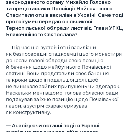
законодавчого органу Михайло Головко
та представники Провінції Найсвятішого
Спасителя отців василіан в Україні. Саме тоді
протоігумен передав очільникові
Тернопільської облради лист від Глави УГКЦ
Блаженнішого Святослава?
— Під час цієї зустрічі отці василіани
як безпосередні спадкоємці цього монастиря
донесли голові облради свою позицію
й бачення щодо майбутнього Почаївської
святині. Вони представили своє бачення
та кроки щодо її подальшої долі, щоб
не виникало зайвих припущень чи здогадок.
Наскільки мені відомо, голова обласної ради
подякував за їхню позицію щодо Почаївської
лаври, а зустріч схарактеризував
як конструктивну.
— Аналізуючи останні події в Україні
суспільно-політичного, військового