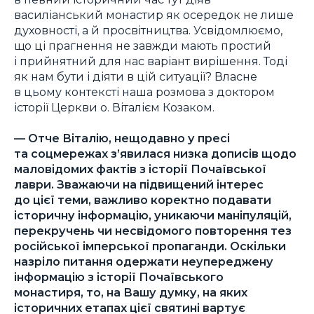
василіанський монастир як осередок не лише
духовності, а й просвітництва. Усвідомлюємо,
що ці прагнення не завжди мають простий
і прийнятний для нас варіант вирішення. Тоді
як нам бути і діяти в цій ситуації? Власне
в цьому контексті наша розмова з доктором
історії Церкви о. Віталієм Козаком.
— Отче Віталію, нещодавно у пресі
та соцмережах з’явилася низка дописів щодо
маловідомих фактів з історії Почаївської
лаври. Зважаючи на підвищений інтерес
до цієї теми, важливо коректно подавати
історичну інформацію, уникаючи маніпуляцій,
перекручень чи несвідомого повторення тез
російської імперської пропаганди. Оскільки
назріло питання одержати неупереджену
інформацію з історії Почаївського
монастиря, то, на Вашу думку, на яких
історичних етапах цієї святині вартує