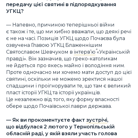
передачу цієї святині в підпорядкування
УГКЦ?
— Напевно, причиною теперішньої війни
є також і те, що ми хибно вважали, що деякі речі
є не на часі. Позиція УГКЦ щодо Почаєва була
озвучена Главою УГКЦ Блаженнішим
Святославом Шевчуком в
інтерв’ю
«Українській
правді». Він зазначив, що греко-католикам
не йдеться про якесь майно і володіння ним.
Проте одночасно ми хочемо мати доступ до цієї
святині, оскільки не можемо зректися нашої
спадщини і проігнорувати те, що там є великий
пласт історії УГКЦ та історії українців.
Це незалежно від того, яку форму власності
обере щодо Почаївської лаври держава.
— Як ви прокоментуєте факт
зустрічі
,
що відбулася 2 лютого у Тернопільській
обласній раді, у якій взяли участь голова