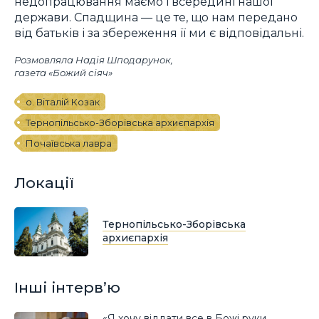
недопрацювання маємо і всередині нашої
держави. Спадщина — це те, що нам передано
від батьків і за збереження її ми є відповідальні.
Розмовляла Надія Шподарунок,
газета «Божий сіяч»
о. Віталій Козак
Тернопільсько-Зборівська архиєпархія
Почаївська лавра
Локації
Тернопільсько-Зборівська
архиєпархія
Інші інтерв’ю
«Я хочу віддати все в Божі руки