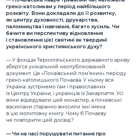
греко-католикам у період найбільшого
розквіту. Вони докладали до її розвитку,
як центру духовності, друкарства,
паломництва і навчання, багато зусиль. Чи
бачите ви перспективу відновлення
і становлення цієї святині як твердині
українського християнського духу?
— У фондах Тернопільського державного архіву
зберігся унікальний неопублікований
документ. Це «Почаївський пом’яник» періоду
греко-католицького Почаєва. У ньому вся
Україна: зустрінемо там і православних
із Центру України, і українців із Закарпаття. Усі
вони відвідували цей монастир, а почаївські
василіани старанно вносили їхні імена
в цю молитовну книгу. Чому б Почаєву
не повторити цей досвід?
— Чи на часі порушувати питання про