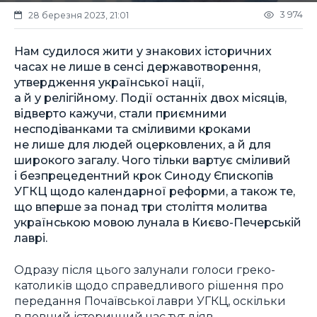
3 974
28 березня 2023, 21:01
Нам судилося жити у знакових історичних
часах не лише в сенсі державотворення,
утвердження української нації,
а й у релігійному. Події останніх двох місяців,
відверто кажучи, стали приємними
несподіванками та сміливими кроками
не лише для людей оцерковлених, а й для
широкого загалу. Чого тільки вартує сміливий
і безпрецедентний крок Синоду Єпископів
УГКЦ щодо календарної реформи, а також те,
що вперше за понад три століття молитва
українською мовою лунала в Києво-Печерській
лаврі.
Одразу після цього залунали голоси греко-
католиків щодо справедливого рішення про
передання Почаївської лаври УГКЦ, оскільки
в певний історичний час тут діяв