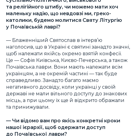
та релігійного штибу, чи можемо мати хоч
маленьку надію, що невдовзі ми, греко-
католики, будемо молитися Святу Літургію
у Почаївській лаврі?
— Блаженніший Святослав в інтерв’ю
наголосив, що в Україні є святині занадто значні,
щоб належати якійсь окремо взятій конфесії.
Це — Софія Київська, Києво-Печерська, а також
Почаївська лаври. Вони мають належати всім
українцям, а не окремій частині — так буде
справедливо. Занадто багато маємо
негативного досвіду, коли українці у своїй
державі не мали вільного доступу до знакових
місць, а при цьому їх ще й відкрито ображали
та принижували.
— Чи відомо вам про якісь конкретні кроки
нашої ієрархії, щоб одержати доступ
до Почаївської лаври?