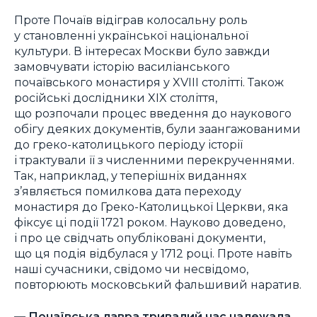
Проте Почаїв відіграв колосальну роль
у становленні української національної
культури. В інтересах Москви було завжди
замовчувати історію василіанського
почаївського монастиря у XVIII столітті. Також
російські дослідники XIX століття,
що розпочали процес введення до наукового
обігу деяких документів, були заангажованими
до греко-католицького періоду історії
і трактували її з численними перекрученнями.
Так, наприклад, у теперішніх виданнях
з’являється помилкова дата переходу
монастиря до Греко-Католицької Церкви, яка
фіксує ці події 1721 роком. Науково доведено,
і про це свідчать опубліковані документи,
що ця подія відбулася у 1712 році. Проте навіть
наші сучасники, свідомо чи несвідомо,
повторюють московський фальшивий наратив.
— Почаївська лавра тривалий час належала