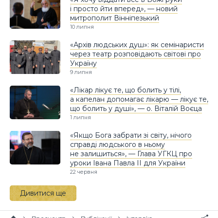
і просто йти вперед», — новий
митрополит Вінніпезький
10 липня
«Архів людських душ»: як семінаристи
через театр розповідають світові про
Україну
9 липня
«Лікар лікує те, що болить у тілі,
а капелан допомагає лікарю — лікує те,
що болить у душі», — о. Віталій Воєца
1 липня
«Якщо Бога забрати зі світу, нічого
справді людського в ньому
не залишиться», — Глава УГКЦ про
уроки Івана Павла II для України
22 червня
Дивитися ще