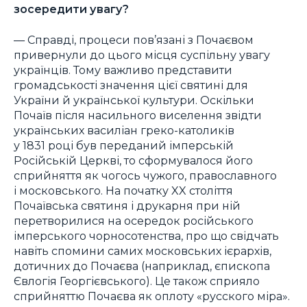
зосередити увагу?
— Справді, процеси пов’язані з Почаєвом
привернули до цього місця суспільну увагу
українців. Тому важливо представити
громадськості значення цієї святині для
України й української культури. Оскільки
Почаїв після насильного виселення звідти
українських василіан греко-католиків
у 1831 році був переданий імперській
Російській Церкві, то сформувалося його
сприйняття як чогось чужого, православного
і московського. На початку XX століття
Почаївська святиня і друкарня при ній
перетворилися на осередок російського
імперського чорносотенства, про що свідчать
навіть спомини самих московських ієрархів,
дотичних до Почаєва (наприклад, єпископа
Євлогія Георгієвського). Це також сприяло
сприйняттю Почаєва як оплоту «русского міра».