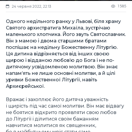
1 585
24 червня 2022, 22:13
Одного недільного ранку у Львові, біля храму
Святого архистратига Михаїла, зустрічаю
маленького хлопчика. Його звуть Святославчик.
Він з мамою і двома старшими братами
поспішає на недільну Божественну Літургію.
Ця дитина відрізняється від інших своєю
щирою і відданою любов’ю до Бога і не по-
дитячому усвідомленою молитвою. Він знає
напам’ять не лише основні молитви, а й цілі
уривки Божественної Літургії, навіть
Архиєрейської.
Вражає і захоплює його дитяча уважність
і щирість під час самої молитви. Він має відвагу
не боятися відкрито проявляти свою любов
до Літургії і ділитися своїм бажанням
навчитися молитися як священник,
бо в майбутньому мріє стати саме