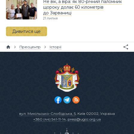
Не вік, а віра: як 80-річний паломник
щороку долає 60 кілометрів
до Зарваниці
21 липня
Дивитися ще
Пресцентр
Історії
вул. Микільсько-Слобідська, 5
, Київ 02002, Україна
+380 (44) 541-11-14
,
press@ugcc.org.ua