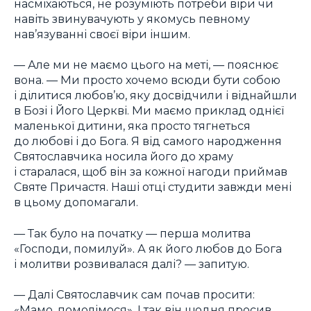
насміхаються, не розуміють потреби віри чи
навіть звинувачують у якомусь певному
нав’язуванні своєї віри іншим.
— Але ми не маємо цього на меті, — пояснює
вона. — Ми просто хочемо всюди бути собою
і ділитися любов’ю, яку досвідчили і віднайшли
в Бозі і Його Церкві. Ми маємо приклад однієї
маленької дитини, яка просто тягнеться
до любові і до Бога. Я від самого народження
Святославчика носила його до храму
і старалася, щоб він за кожної нагоди приймав
Святе Причастя. Наші отці студити завжди мені
в цьому допомагали.
— Так було на початку — перша молитва
«Господи, помилуй». А як його любов до Бога
і молитви розвивалася далі? — запитую.
— Далі Святославчик сам почав просити:
«Мамо, помолімося». І так він щодня просив