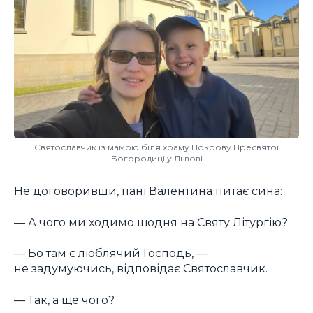
Святославчик із мамою біля храму Покрову Пресвятої
Богородиці у Львові
Не договоривши, пані Валентина питає сина:
— А чого ми ходимо щодня на Святу Літургію?
— Бо там є люблячий Господь, —
не задумуючись, відповідає Святославчик.
— Так, а ще чого?