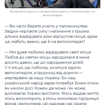
Валентина Харко з синами вирушають у паломництво на
велосипедах
— Ви часто берете участь у паломництвах.
Звідки черпаєте силу і натхнення з трьома
дітьми відвідувати різні відпустові місця, адже
це, мабуть, важко, ще й на велосипедах?
— Ми дуже любимо відвідувати святі місця.
Любов до святих місць зародилася в мене
досить давно, ще до народження дітей.
У ті місця, що поблизу, хочеться їздити
велосипедом, а труднощі від дороги —
жертвувати за нашу Україну. Бо наш
український народ зараз потребує Божої опіки,
як ніколи досі. Кожен, де може і як може,
допомагає Україні вистояти. Хтось віддає життя,
хтось волонтерить, а хтось молитвою підтримує
воїнів і волонтерів. Це надихає нас їздити