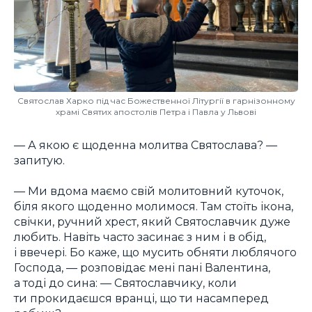
Святослав Харко під час Божественної Літургії в гарнізонному
храмі Святих апостолів Петра і Павла у Львові
— А якою є щоденна молитва Святослава? —
запитую.
— Ми вдома маємо свій молитовний куточок,
біля якого щоденно молимося. Там стоїть ікона,
свічки, ручний хрест, який Святославчик дуже
любить. Навіть часто засинає з ним і в обід,
і ввечері. Бо каже, що мусить обняти люблячого
Господа, — розповідає мені пані Валентина,
а тоді до сина: — Святославчику, коли
ти прокидаєшся вранці, що ти насамперед