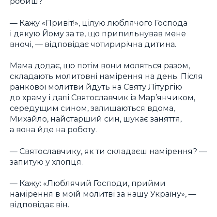
робиш?
— Кажу «Привіт!», цілую люблячого Господа
і дякую Йому за те, що припильнував мене
вночі, — відповідає чотирирічна дитина.
Мама додає, що потім вони моляться разом,
складають молитовні намірення на день. Після
ранкової молитви йдуть на Святу Літургію
до храму і далі Святославчик із Мар’янчиком,
середущим сином, залишаються вдома,
Михайло, найстарший син, шукає заняття,
а вона йде на роботу.
— Святославчику, як ти складаєш намірення? —
запитую у хлопця.
— Кажу: «Люблячий Господи, прийми
намірення в моїй молитві за нашу Україну», —
відповідає він.