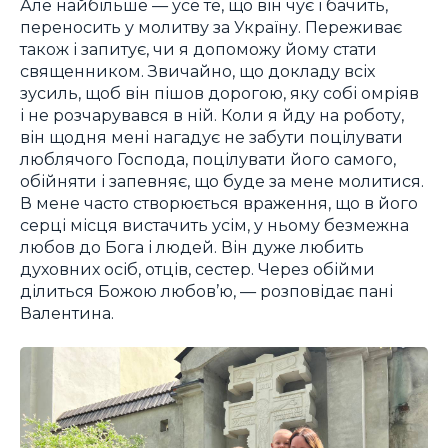
Але найбільше — усе те, що він чує і бачить,
переносить у молитву за Україну. Переживає
також і запитує, чи я допоможу йому стати
священником. Звичайно, що докладу всіх
зусиль, щоб він пішов дорогою, яку собі омріяв
і не розчарувався в ній. Коли я йду на роботу,
він щодня мені нагадує не забути поцілувати
люблячого Господа, поцілувати його самого,
обійняти і запевняє, що буде за мене молитися.
В мене часто створюється враження, що в його
серці місця вистачить усім, у ньому безмежна
любов до Бога і людей. Він дуже любить
духовних осіб, отців, сестер. Через обійми
ділиться Божою любов’ю, — розповідає пані
Валентина.