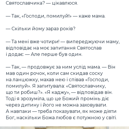
Святославчика? — цікавлюся.
— Так, «Господи, помилуй!» — каже мама.
— Скільки йому зараз років?
— Та мені вже чотири! — випереджуючи маму,
відповідає на моє запитання Святослав
і додає: — Але перше був один.
— Так, — продовжує за ним услід мама. — Він
мав один рочок, коли сам скидав соску
на ланцюжку, махав нею і співав «Господи,
помилуй». Я запитувала: «Святославчику,
що ти робиш?». «Я каджу», — відповідав він.
Тоді я зрозуміла, що це Божий промінь діє
через дитину і його не можна заховувати.
А навпаки — треба показувати, як може діяти
Бог, наскільки Божа любов є потужною у світі.