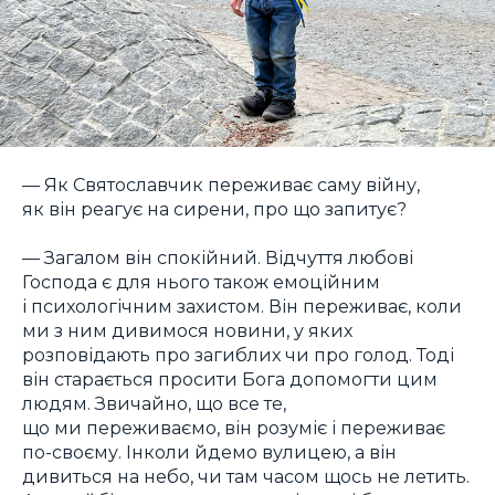
— Як Святославчик переживає саму війну,
як він реагує на сирени, про що запитує?
— Загалом він спокійний. Відчуття любові
Господа є для нього також емоційним
і психологічним захистом. Він переживає, коли
ми з ним дивимося новини, у яких
розповідають про загиблих чи про голод. Тоді
він старається просити Бога допомогти цим
людям. Звичайно, що все те,
що ми переживаємо, він розуміє і переживає
по-своєму. Інколи йдемо вулицею, а він
дивиться на небо, чи там часом щось не летить.