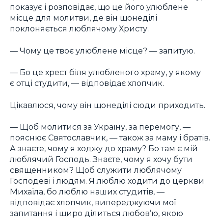
показує і розповідає, що це його улюблене
місце для молитви, де він щонеділі
поклоняється люблячому Христу.
— Чому це твоє улюблене місце? — запитую.
— Бо це хрест біля улюбленого храму, у якому
є отці студити, — відповідає хлопчик.
Цікавлюся, чому він щонеділі сюди приходить.
— Щоб молитися за Україну, за перемогу, —
пояснює Святославчик, — також за маму і братів.
А знаєте, чому я ходжу до храму? Бо там є мій
люблячий Господь. Знаєте, чому я хочу бути
священником? Щоб служити люблячому
Господеві і людям. Я люблю ходити до церкви
Михаїла, бо люблю наших студитів, —
відповідає хлопчик, випереджуючи мої
запитання і щиро ділиться любов’ю, якою