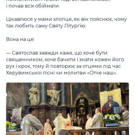
і почав всіх обіймати.
Цікавлюся у мами хлопця, як він пояснює, чому
так любить саму Святу Літургію.
Вона на це:
— Святослав завжди каже, що хоче бути
священником, хоче бачити і знати кожен його
рух і крок, тому й повторює за отцями під час
Херувимської пісні чи молитви «Отче наш».