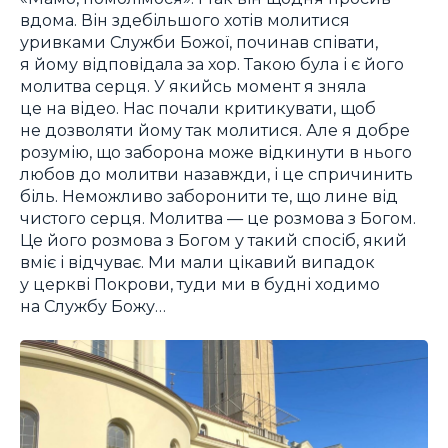
вдома. Він здебільшого хотів молитися
уривками Служби Божої, починав співати,
я йому відповідала за хор. Такою була і є його
молитва серця. У якийсь момент я зняла
це на відео. Нас почали критикувати, щоб
не дозволяти йому так молитися. Але я добре
розумію, що заборона може відкинути в нього
любов до молитви назавжди, і це спричинить
біль. Неможливо заборонити те, що лине від
чистого серця. Молитва — це розмова з Богом.
Це його розмова з Богом у такий спосіб, який
вміє і відчуває. Ми мали цікавий випадок
у церкві Покрови, туди ми в будні ходимо
на Службу Божу…