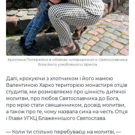
Христина Потерейко в обіймах чотирирічного Святославчика
біля його улюбленого Хреста
Далі, крокуючи з хлопчиком і його мамою
Валентиною Харко територією монастиря отців
студитів, ми розмовляємо про цінність дитячої
молитви, про любов Святославчика до Бога,
про мрію стати священником, досвід молитви,
а також про те, чому назвала сина на честь Отця
і Глави УГКЦ Блаженнішого Святослава.
— Коли ти спільно перебуваєш на молитві, —