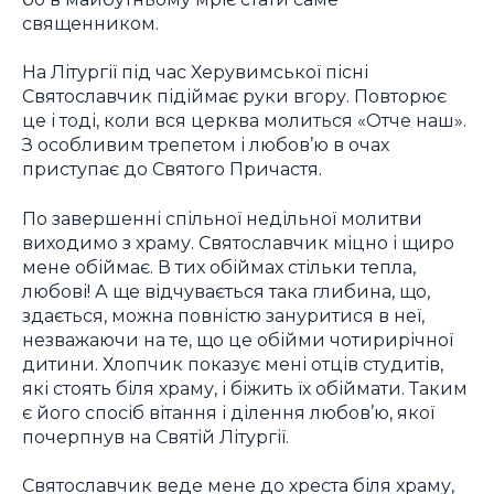
священником.
На Літургії під час Херувимської пісні
Святославчик підіймає руки вгору. Повторює
це і тоді, коли вся церква молиться «Отче наш».
З особливим трепетом і любов’ю в очах
приступає до Святого Причастя.
По завершенні спільної недільної молитви
виходимо з храму. Святославчик міцно і щиро
мене обіймає. В тих обіймах стільки тепла,
любові! А ще відчувається така глибина, що,
здається, можна повністю зануритися в неї,
незважаючи на те, що це обійми чотирирічної
дитини. Хлопчик показує мені отців студитів,
які стоять біля храму, і біжить їх обіймати. Таким
є його спосіб вітання і ділення любов’ю, якої
почерпнув на Святій Літургії.
Святославчик веде мене до хреста біля храму,