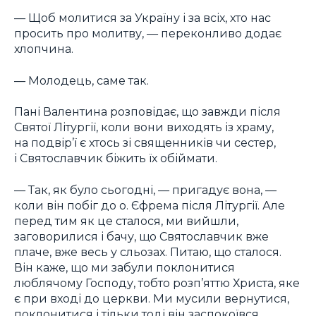
— Щоб молитися за Україну і за всіх, хто нас
просить про молитву, — переконливо додає
хлопчина.
— Молодець, саме так.
Пані Валентина розповідає, що завжди після
Святої Літургії, коли вони виходять із храму,
на подвір’ї є хтось зі священників чи сестер,
і Святославчик біжить їх обіймати.
— Так, як було сьогодні, — пригадує вона, —
коли він побіг до о. Єфрема після Літургії. Але
перед тим як це сталося, ми вийшли,
заговорилися і бачу, що Святославчик вже
плаче, вже весь у сльозах. Питаю, що сталося.
Він каже, що ми забули поклонитися
люблячому Господу, тобто розп’яттю Христа, яке
є при вході до церкви. Ми мусили вернутися,
поклонитися і тільки тоді він заспокоївся