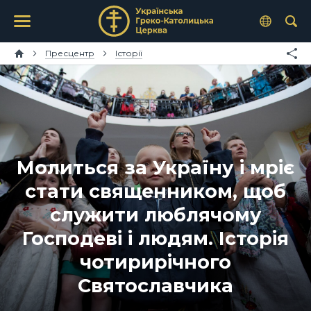
Пресцентр
Історії
Молиться за Україну і мріє
стати священником, щоб
служити люблячому
Господеві і людям. Історія
чотирирічного
Святославчика