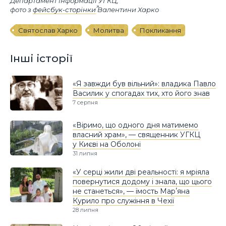
Департамент інформації УГКЦ,
фото з
фейсбук-сторінки
Валентини Харко
Святослав Харко
Молитва
Покликання
Інші історії
«Я завжди був вільний»: владика Павло
Василик у спогадах тих, хто його знав
7 серпня
«Віримо, що одного дня матимемо
власний храм», — священник УГКЦ
у Києві на Оболоні
31 липня
«У серці жили дві реальності: я мріяла
повернутися додому і знала, що цього
не станеться», — їмость Марʼяна
Курило про служіння в Чехії
28 липня