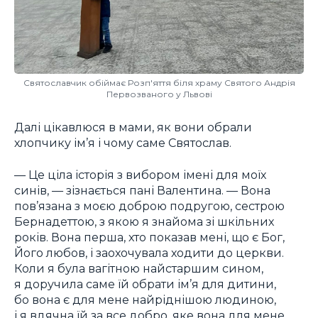
Святославчик обіймає Розп'яття біля храму Святого Андрія
Первозваного у Львові
Далі цікавлюся в мами, як вони обрали
хлопчику ім’я і чому саме Святослав.
— Це ціла історія з вибором імені для моїх
синів, — зізнається пані Валентина. — Вона
пов’язана з моєю доброю подругою, сестрою
Бернадеттою, з якою я знайома зі шкільних
років. Вона перша, хто показав мені, що є Бог,
Його любов, і заохочувала ходити до церкви.
Коли я була вагітною найстаршим сином,
я доручила саме їй обрати ім’я для дитини,
бо вона є для мене найріднішою людиною,
і я вдячна їй за все добро, яке вона для мене