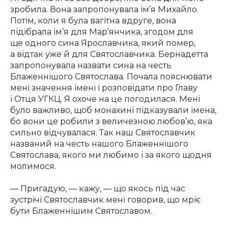
зробила. Вона запропонувала ім’я Михайло.
Потім, коли я була вагітна вдруге, вона
підібрала ім’я для Мар’янчика, згодом для
ще одного сина Ярославчика, який помер,
а відтак уже й для Святославчика. Бернадетта
запропонувала назвати сина на честь
Блаженнішого Святослава. Почала пояснювати
мені значення імені і розповідати про Главу
і Отця УГКЦ. Я охоче на це погодилася. Мені
було важливо, щоб монахині підказували імена,
бо вони це робили з величезною любов’ю, яка
сильно відчувалася. Так наш Святославчик
названий на честь нашого Блаженнішого
Святослава, якого ми любимо і за якого щодня
молимося.
— Пригадую, — кажу, — що якось під час
зустрічі Святославчик мені говорив, що мріє
бути Блаженнішим Святославом.