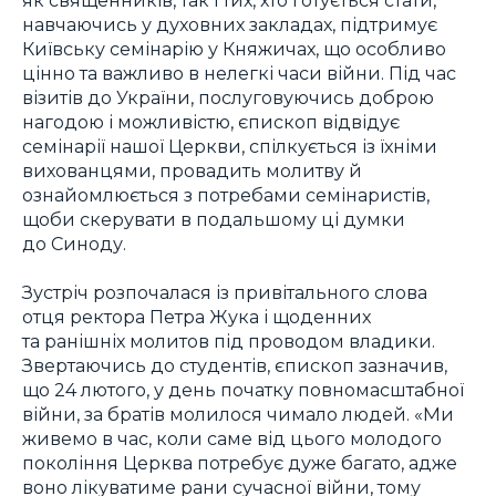
навчаючись у духовних закладах, підтримує
Київську семінарію у Княжичах, що особливо
цінно та важливо в нелегкі часи війни. Під час
візитів до України, послуговуючись доброю
нагодою і можливістю, єпископ відвідує
семінарії нашої Церкви, спілкується із їхніми
вихованцями, провадить молитву й
ознайомлюється з потребами семінаристів,
щоби скерувати в подальшому ці думки
до Синоду.
Зустріч розпочалася із привітального слова
отця ректора Петра Жука і щоденних
та ранішніх молитов під проводом владики.
Звертаючись до студентів, єпископ зазначив,
що 24 лютого, у день початку повномасштабної
війни, за братів молилося чимало людей. «Ми
живемо в час, коли саме від цього молодого
покоління Церква потребує дуже багато, адже
воно лікуватиме рани сучасної війни, тому