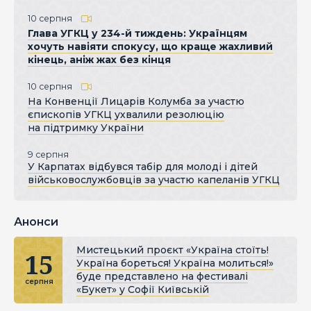
10 серпня
Глава УГКЦ у 234-й тиждень: Українцям
хочуть навіяти спокусу, що краще жахливий
кінець, аніж жах без кінця
10 серпня
На Конвенції Лицарів Колумба за участю
єпископів УГКЦ ухвалили резолюцію
на підтримку України
9 серпня
У Карпатах відбувся табір для молоді і дітей
військовослужбовців за участю капеланів УГКЦ
Анонси
Мистецький проєкт «Україна стоїть!
15
Україна бореться! Україна молиться!»
буде представлено на фестивалі
серпня
«Букет» у Софії Київській