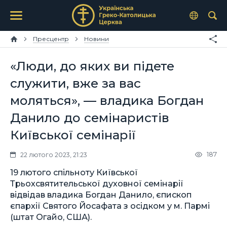
Пресцентр
Новини
«Люди, до яких ви підете
служити, вже за вас
моляться», — владика Богдан
Данило до семінаристів
Київської семінарії
187
22 лютого 2023, 21:23
19 лютого спільноту Київської
Трьохсвятительської духовної семінарії
відвідав владика Богдан Данило, єпископ
єпархії Святого Йосафата з осідком у м. Пармі
(штат Огайо, США).