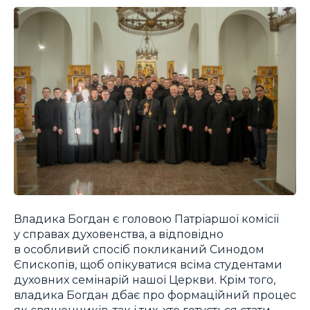
Владика Богдан є головою Патріаршої комісії
у справах духовенства, а відповідно
в особливий спосіб покликаний Синодом
Єпископів, щоб опікуватися всіма студентами
духовних семінарій нашої Церкви. Крім того,
владика Богдан дбає про формаційний процес
як священників, так і тих, хто готується стати,