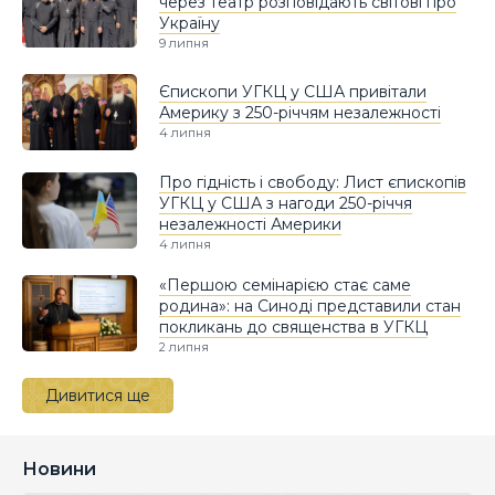
через театр розповідають світові про
Україну
9 липня
Єпископи УГКЦ у США привітали
Америку з 250-річчям незалежності
4 липня
Про гідність і свободу: Лист єпископів
УГКЦ у США з нагоди 250-річчя
незалежності Америки
4 липня
«Першою семінарією стає саме
родина»: на Синоді представили стан
покликань до священства в УГКЦ
2 липня
Дивитися ще
Новини