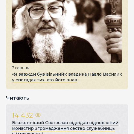
7 серпня
«Я завжди був вільний»: владика Павло Василик
у спогадах тих, хто його знав
Читають
14 432
Блаженніший Святослав відвідав відновлений
монастир Згромадження сестер служебниць
у Микуличині