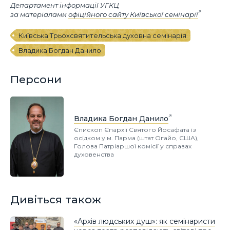
Департамент інформації УГКЦ
за матеріалами
офіційного сайту Київської семінарії
Київська Трьохсвятительська духовна семінарія
Владика Богдан Данило
Персони
Владика Богдан Данило
Єпископ Єпархії Святого Йосафата із
осідком у м. Парма (штат Огайо, США),
Голова Патріаршої комісії у справах
духовенства
Дивіться також
«Архів людських душ»: як семінаристи