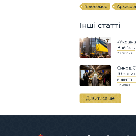
Голодомор
Архиєрей
Інші статті
«Україна
Вайґель
23 липня
Синод Є
10 запит
в житті 
1 липня
Дивитися ще