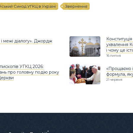
ський Синод УГКЦ в Україні
Звернення
Конституція
 і межі діалогу». Джордж
ухвалення К
і чому це іс
16 липня
пископів УГКЦ 2026:
«Прощаємо 
ань про головну подію року
формула, як
Церкви
21 червня