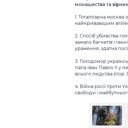
монашества та вірних
1. Тоталітарна москва
найкривавішим втіленн
2. Спосіб убивства г
замало багнетів і тан
ураження, здатна посі
3. Голодомор українсь
папа Іван Павло ІІ у 
всього людства (пор. 
4. Війна росії проти 
свободи і майбутньог