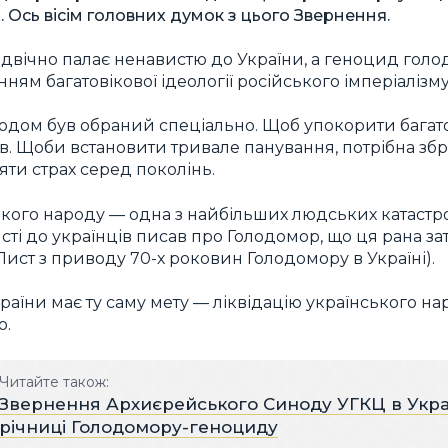
. Ось вісім головних думок з цього Звернення.
 одвічно палає ненавистю до України, а геноцид голо
ям багатовікової ідеології російського імперіалізму
олодом був обраний спеціально. Щоб упокорити багат
ків. Щоби встановити тривале панування, потрібна зб
яти страх серед поколінь.
кого народу — одна з найбільших людських катастроф
листі до українців писав про Голодомор, що ця рана 
Лист з приводу 70-х роковин Голодомору в Україні).
України має ту саму мету — ліквідацію українського 
о.
Читайте також:
Звернення Архиєрейського Синоду УГКЦ в Украї
річниці Голодомору-геноциду