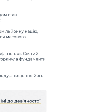
дом став
.
омільйонну націю,
роя масового
 в історії. Святий
заторкнула фундаменти
народу, знищення його
ні до дев’яностої