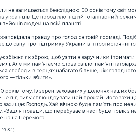
коли не залишається безслідною. 90 років тому світ м
ів українців. Це породило інший тоталітарний режим
мільйонів людей на всій планеті.
 розповідала правду про голод світовій громаді. Под
є до світу про підтримку України в її протистоянні т
є збіжжя як зброю, щоб узяти в заручники і тримати в
млі. Але ми пам’ятаємо слова світлої пам’яті патріа
ться свободи в серцях набагато більше, ніж голодного
ого — тільки вбити».
0 років тому. Із зерен, захованих у долонях наших бра
 не під силу сплюндрувати цей врожай. Його захищ
о захищає Господь. Хай вічною буде пам’ять про не
Задля правди, що перебуває в нас і буде повік з нами» 
е наша Перемога.
ї УГКЦ