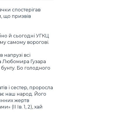
овчки спостерігав
, що призвів
ібно й сьогодні УГКЦ
ому самому ворогові.
 напрузі всі
рха Любомира Гузара
 бунту. Бо голодного
тів і сестер, проросла
ає наш народ. Його
винних жертв
(ІІ Ів. 1, 2), хай