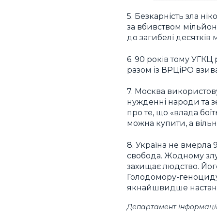
5. Безкарність зла ні
за вбивством мільйон
до загибелі десятків 
6. 90 років тому УГКЦ
разом із ВРЦіРО взива
7. Москва використову
нужденні народи та зе
про те, що «влада бої
можна купити, а вільн
8. Україна не вмерла 9
свобода. Жодному злу
захищає людство. Йог
Голодомору-геноциду. «
якнайшвидше настан
Департамент інформаці