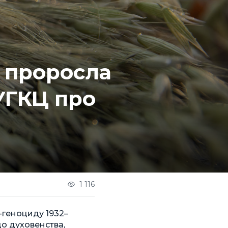
, проросла
УГКЦ про
1 116
-геноциду 1932–
до духовенства,