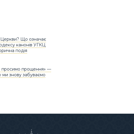
 Церкви? Що означає
одексу канонів УГКЦ
торична подія
і просимо прощення» —
у ми знову забуваємо