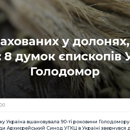
 захованих у долонях
: 8 думок єпископів 
Голодомор
:00
ку Україна вшановувала 90-ті роковини Голодомору
агоди Архиєрейський Синод УГКЦ в Україні звернувся 