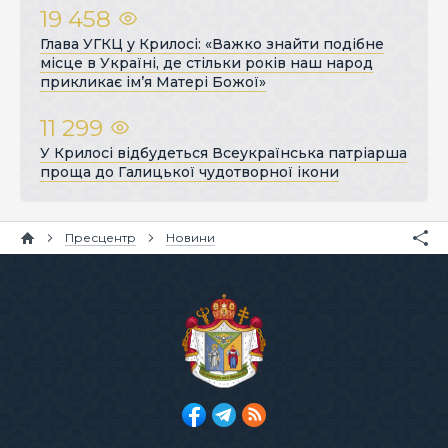
19 458
Глава УГКЦ у Крилосі: «Важко знайти подібне
місце в Україні, де стільки років наш народ
прикликає ім’я Матері Божої»
11 299
У Крилосі відбудеться Всеукраїнська патріарша
проща до Галицької чудотворної ікони
Пресцентр
Новини