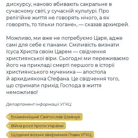
дискурсу, наново вбивають сакральне в
сучасному світі, у сучасній культурі. Про
релігійне життя не говорять нічого, а як
говорять, то тільки погане», — сказав архиєрей.
Можливо, ми вже не потребуємо Царя, адже
самі для себе є панами. Сміливість визнати
Ісуса Христа своїм Царем — свідчення
християнської віри. Сьогодні ми переживаємо
його на прикладі смерті першого в історії
християнського мученика — апостола
й архидиякона Стефана. Це свідчення того,
що стримати прихід Господа в життя
неможливо!
Департамент інформації УГКЦ
Блаженніший Святослав Шевчук
Війна росії проти України
Щоденні воєнні звернення Глави УГКЦ