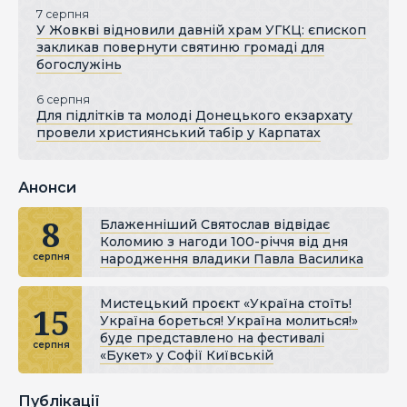
7 серпня
У Жовкві відновили давній храм УГКЦ: єпископ
закликав повернути святиню громаді для
богослужінь
6 серпня
Для підлітків та молоді Донецького екзархату
провели християнський табір у Карпатах
Анонси
8
Блаженніший Святослав відвідає
Коломию з нагоди 100-річчя від дня
народження владики Павла Василика
серпня
Мистецький проєкт «Україна стоїть!
15
Україна бореться! Україна молиться!»
буде представлено на фестивалі
серпня
«Букет» у Софії Київській
Публікації