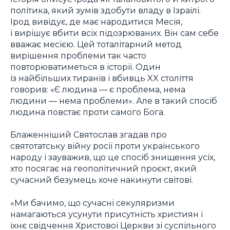
політика, який зумів здобути владу в Ізраїлі.
Ірод вивідує, де має народитися Месія,
і вирішує вбити всіх підозрюваних. Він сам себе
вважає месією. Цей тоталітарний метод
вирішення проблеми так часто
повторюватиметься в історії. Один
із найбільших тиранів і вбивць XX століття
говорив: «Є людина — є проблема, нема
людини — нема проблеми». Але в такий спосіб
людина повстає проти самого Бога.
Блаженніший Святослав згадав про
святотатську війну росії проти українського
народу і зауважив, що це спосіб знищення усіх,
хто посягає на геополітичний проєкт, який
сучасний безумець хоче накинути світові.
«Ми бачимо, що сучасні секуляризми
намагаються усунути присутність християн і
їхнє свідчення Христової Церкви зі суспільного