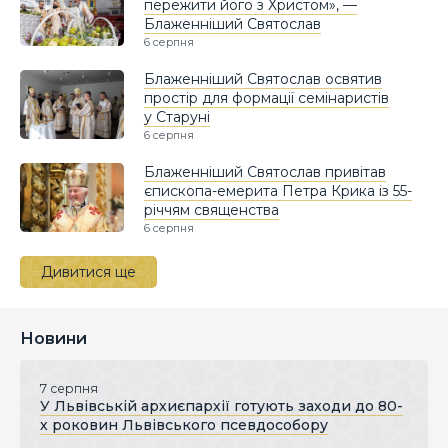
пережити його з Христом», —
Блаженніший Святослав
6 серпня
Блаженніший Святослав освятив
простір для формації семінаристів
у Старуні
6 серпня
Блаженніший Святослав привітав
єпископа-емерита Петра Крика із 55-
річчям священства
6 серпня
Дивитися ще
Новини
7 серпня
У Львівській архиєпархії готують заходи до 80-
х роковин Львівського псевдособору