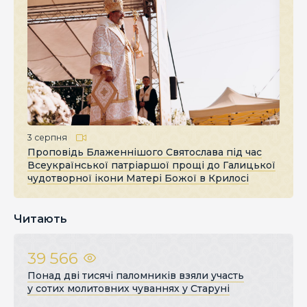
3 серпня
Проповідь Блаженнішого Святослава під час
Всеукраїнської патріаршої прощі до Галицької
чудотворної ікони Матері Божої в Крилосі
Читають
39 566
Понад дві тисячі паломників взяли участь
у сотих молитовних чуваннях у Старуні