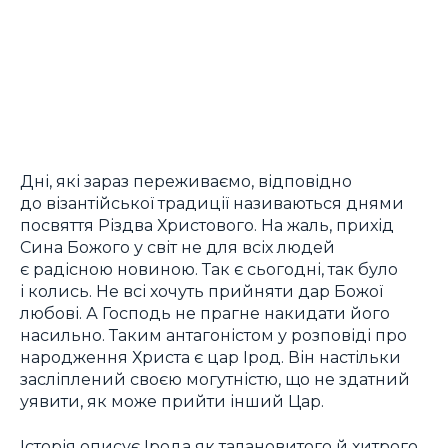
Дні, які зараз переживаємо, відповідно
до візантійської традиції називаються днями
посвяття Різдва Христового. На жаль, прихід
Сина Божого у світ не для всіх людей
є радісною новиною. Так є сьогодні, так було
і колись. Не всі хочуть прийняти дар Божої
любові. А Господь не прагне накидати його
насильно. Таким антагоністом у розповіді про
народження Христа є цар Ірод. Він настільки
засліплений своєю могутністю, що не здатний
уявити, як може прийти інший Цар.
Історія описує Ірода як талановитого й хитрого