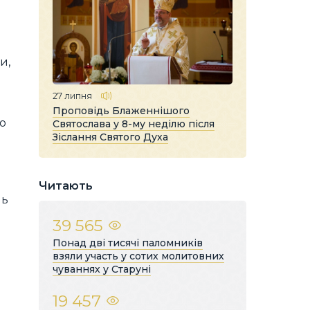
и,
27 липня
Проповідь Блаженнішого
о
Святослава у 8-му неділю після
Зіслання Святого Духа
Читають
ль
39 565
Понад дві тисячі паломників
взяли участь у сотих молитовних
чуваннях у Старуні
19 457