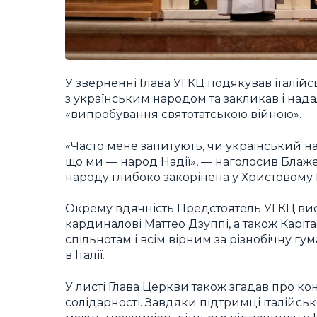
У зверненні Глава УГКЦ подякував італійс
з українським народом та закликав і нада
«випробування святотатською війною».
«Часто мене запитують, чи український на
що ми — народ Надії», — наголосив Блаже
народу глибоко закорінена у Христовому В
Окрему вдячність Предстоятель УГКЦ вис
кардиналові Маттео Дзуппі, а також Каріта
спільнотам і всім вірним за різнобічну г
в Італії.
У листі Глава Церкви також згадав про ко
солідарності. Завдяки підтримці італійсь