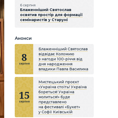
6 серпня
Блаженніший Святослав
освятив простір для формації
семінаристів у Старуні
Анонси
Блаженніший Святослав
8
відвідає Коломию
з нагоди 100-річчя від
дня народження
серпня
владики Павла Василика
Мистецький проєкт
«Україна стоїть! Україна
15
бореться! Україна
молиться!» буде
представлено
серпня
на фестивалі «Букет»
у Софії Київській