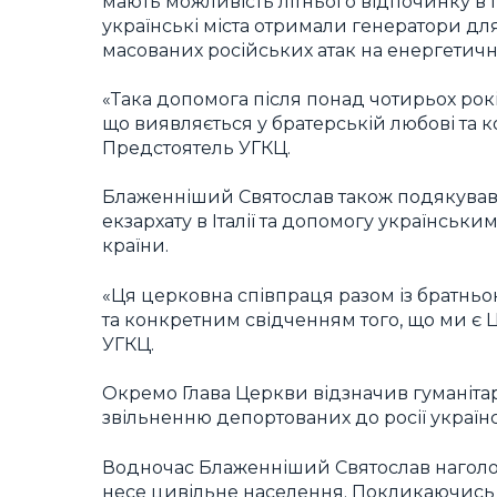
мають можливість літнього відпочинку в І
українські міста отримали генератори для
масованих російських атак на енергетичн
«Така допомога після понад чотирьох рок
що виявляється у братерській любові та к
Предстоятель УГКЦ.
Блаженніший Святослав також подякував 
екзархату в Італії та допомогу українськ
країни.
«Ця церковна співпраця разом із братньо
та конкретним свідченням того, що ми є 
УГКЦ.
Окремо Глава Церкви відзначив гуманіта
звільненню депортованих до росії українс
Водночас Блаженніший Святослав наголосив
несе цивільне населення. Покликаючись н