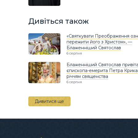
Дивіться також
«Святкувати Преображення озн
пережити його з Христом», —
Блаженніший Святослав
6 серпня
Блаженніший Святослав привіт
єпископа-емерита Петра Крика і
річчям священства
6 серпня
Дивитися ще