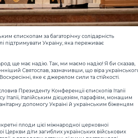
ьким єпископам за багаторічну солідарність
лі підтримувати Україну, яка переживає
род ще має надію. Так, ми маємо надію! Я би сказав,
нніший Святослав, зазначивши, що віра українськог
оскресінні, яке є джерелом сили та стійкості.
ловив Президенту Конференції єпископів Італії
су Італії, італійським дієцезіям, парафіям, монашим
уманітарну допомогу Україні й українським біженцям
нкретні плоди цієї міжнародної церковної
кої Церкви діти загиблих українських військових