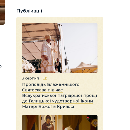
Публікації
о
3 серпня
Проповідь Блаженнішого
Святослава під час
Всеукраїнської патріаршої прощі
до Галицької чудотворної ікони
Матері Божої в Крилосі