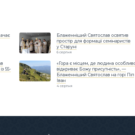
ачає
Блаженніший Святослав освятив
простір для формації семінаристів
у Старуні
6 серпня
ав
«Гора є місцем, де людина особлив
з 55-
відкриває Божу присутність», —
Блаженніший Святослав на горі Піп
Іван
4 серпня