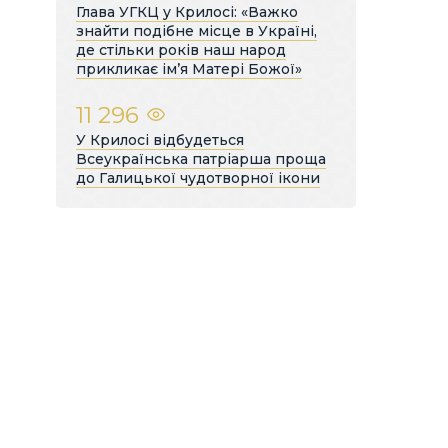
Глава УГКЦ у Крилосі: «Важко
знайти подібне місце в Україні,
де стільки років наш народ
прикликає ім’я Матері Божої»
11 296
У Крилосі відбудеться
Всеукраїнська патріарша проща
до Галицької чудотворної ікони