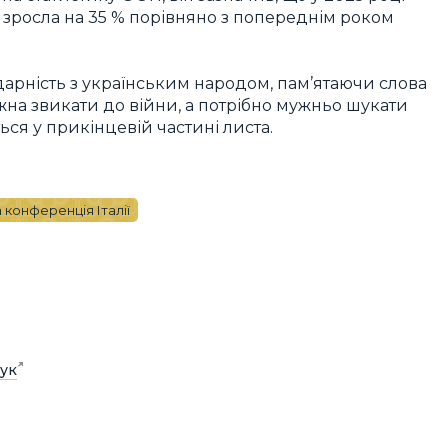
і зросла на 35 % порівняно з попереднім роком
дарність з українським народом, пам’ятаючи слова
жна звикати до війни, а потрібно мужньо шукати
ся у прикінцевій частині листа.
 конференція Італії
ук