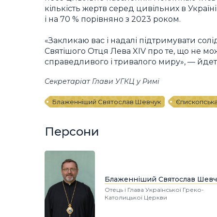
кількість жертв серед цивільних в Україн
і на 70 % порівняно з 2023 роком.
«Закликаю вас і надалі підтримувати солі
Святішого Отця Лева XIV про те, що не мо
справедливого і тривалого миру», — йдеть
Секретаріат Глави УГКЦ у Римі
Блаженніший Святослав Шевчук
Єпископська
Персони
Блаженніший Святослав Шевч
Отець і Глава Української Греко-
Католицької Церкви