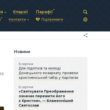
ія
Єпархії
Парафії
и
Контакти
Підтримати
астирська рада
нод
нсово-господарська діяльність
Загальна інформація
ди
ки та комунікації
Глава УГКЦ
ністративні питання
Синоди Єпископів
підрозділи
Трибунал
Патріарша курія
Новини
Єпархії та екзархати
6 серпня
Для підлітків та молоді
Донецького екзархату провели
88
християнський табір у Карпатах
6 серпня
«Святкувати Преображення
означає пережити його
з Христом», — Блаженніший
Святослав