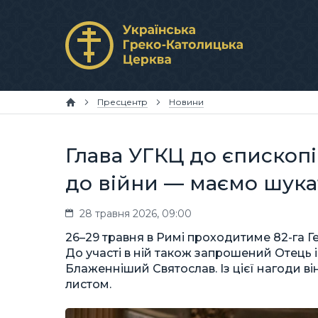
Пресцентр
Новини
Глава УГКЦ до єпископі
до війни — маємо шук
28 травня 2026, 09:00
26–29 травня в Римі проходитиме 82-га Г
До участі в ній також запрошений Отець 
Блаженніший Святослав. Із цієї нагоди в
листом.