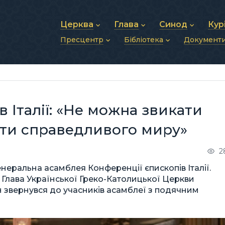
Церква
Глава
Синод
Кур
Пресцентр
Бібліотека
Документ
Про УГКЦ
Блаженніший Святослав
Синод Єпископів
Душп
Історія УГКЦ
Біографія
Архиєрейський Си
Фіна
Новини
Святе Письмо
Структура УГКЦ
Фотографії
Митрополичі Сино
Зв’яз
Анонси
Богослужіння
Майбутнє УГКЦ
Щоденні відеозвернення
Єпископи
Адмі
Публікації
Молитви
Інші 
Історії
Подкасти
в Італії: «Не можна звикати
Фото та відео
Архів новин (2013–2022)
ати справедливого миру»
2
енеральна асамблея Конференції єпископів Італії.
і Глава Української Греко-Католицької Церкви
ін звернувся до учасників асамблеї з подячним