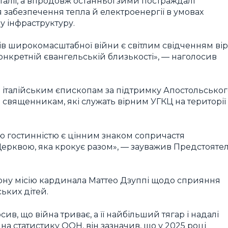
талії, а впродовж останньої зими постраждалі
 забезпечення тепла й електроенергії в умовах
у інфраструктуру.
ів широкомасштабної війни є світлим свідченням вір
онкретній євангельській близькості», — наголосив
італійським єпископам за підтримку Апостольськог
им священникам, які служать вірним УГКЦ на території
ю гостинністю є цінним знаком сопричастя
Церквою, яка крокує разом», — зауважив Предстояте
рну місію кардинала Маттео Дзуппі щодо сприяння
ьких дітей.
, що війна триває, а її найбільший тягар і надалі
а статистику ООН, він зазначив, що у 2025 році