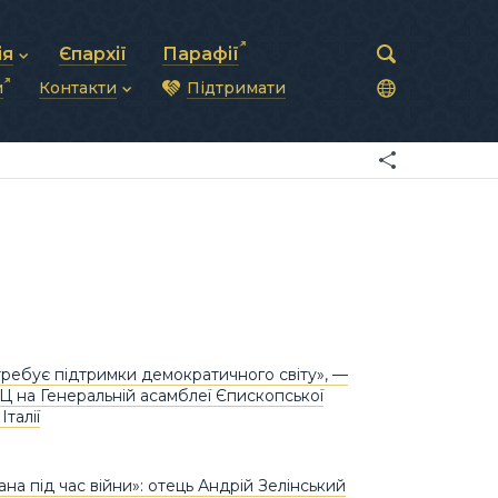
ія
Єпархії
Парафії
и
Контакти
Підтримати
астирська рада
нод
нсово-господарська діяльність
Загальна інформація
ди
ки та комунікації
Глава УГКЦ
ністративні питання
Синоди Єпископів
підрозділи
Трибунал
Патріарша курія
Єпархії та екзархати
требує підтримки демократичного світу», —
Ц на Генеральній асамблеї Єпископської
Італії
на під час війни»: отець Андрій Зелінський