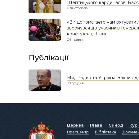
Шептицького кардиналові Басс
6 листопада
«Ви допомагаєте нам рятувати 
звернувся до учасників Генерал
конференції Італії
24 травня
Публікації
Ми, Різдво та Україна. Заклик д
30 грудня
Церква
Глава
Синод
Кур
Пресцентр
Бібліотека
Докуме