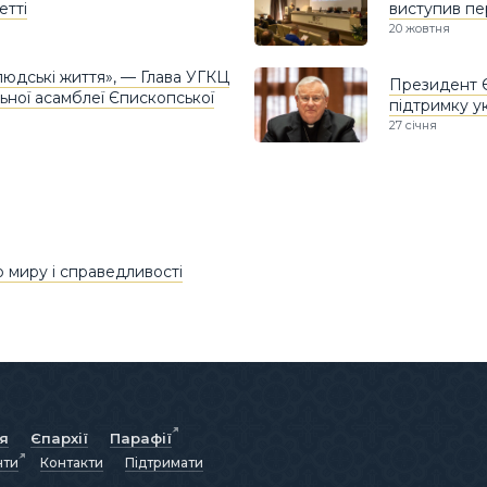
етті
виступив пе
20 жовтня
людські життя», — Глава УГКЦ
Президент Є
ьної асамблеї Єпископської
підтримку у
27 січня
о миру і справедливості
ія
Єпархії
Парафії
нти
Контакти
Підтримати