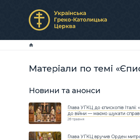
Матеріали по темі «Єпи
Новини та анонси
Глава УГКЦ до єпископів Італії:
до війни — маємо шукати спра
28 травня
Глава УГКЦ вручив Орден митр