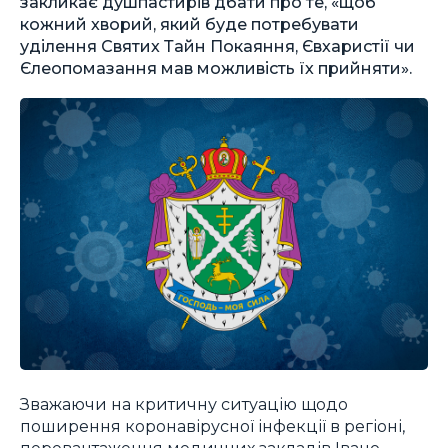
закликає душпастирів дбати про те, «щоб
кожний хворий, який буде потребувати
уділення Святих Тайн Покаяння, Євхаристії чи
Єлеопомазання мав можливість їх прийняти».
Зважаючи на критичну ситуацію щодо
поширення коронавірусної інфекції в регіоні,
перевантаження медичних закладів Івано-