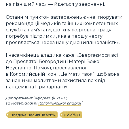
на пізніший час», — йдеться у зверненні.
Останнім пунктом застережень є «не ігнорувати
рекомендації медиків та інших компетентних
служб та пам’ятати, що їхня жертовна праця
потребує підтримки, яка в першу чергу
проявляється через нашу дисциплінованість».
І насамкінець владика каже: «Звертаємося всі
до Пресвятої Богородиці Матері Божої
Неустанної Помочі, прославленої
в Коломийській іконі „Це Мати твоя“, щоб вона
за нашими молитвами захистила всіх від
пандемії на Прикарпатті».
Департамент інформації УГКЦ
за матеріалами
Коломийської єпархії
Владика Василь Івасюк
Covid-19