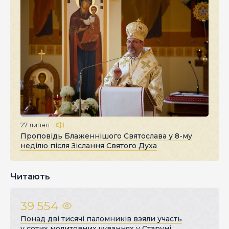
27 липня
Проповідь Блаженнішого Святослава у 8-му
неділю після Зіслання Святого Духа
Читають
39 554
Понад дві тисячі паломників взяли участь
у сотих молитовних чуваннях у Старуні