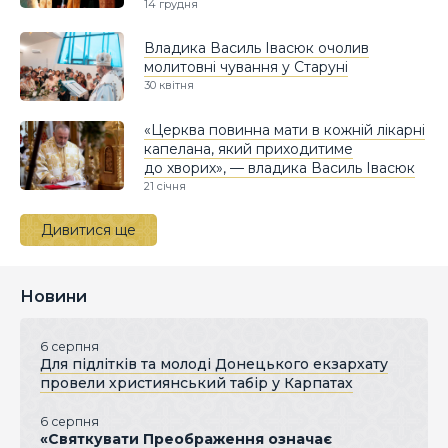
14 грудня
Владика Василь Івасюк очолив
молитовні чування у Старуні
30 квітня
«Церква повинна мати в кожній лікарні
капелана, який приходитиме
до хворих», — владика Василь Івасюк
21 січня
Дивитися ще
Новини
6 серпня
Для підлітків та молоді Донецького екзархату
провели християнський табір у Карпатах
6 серпня
«Святкувати Преображення означає