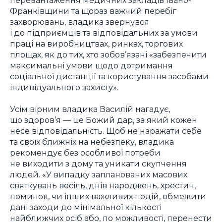
Франківщини та щораз важчий перебіг
захворювань, владика звернувся
і до підприємців та відповідальних за умови
праці на виробництвах, ринках, торгових
площах, як до тих, хто зобов’язані «забезпечити
максимальні умови щодо дотримання
соціальної дистанції та користування засобами
індивідуального захисту».
Усім вірним владика Василій нагадує,
що здоров’я — це Божий дар, за який кожен
несе відповідальність. Щоб не наражати себе
та своїх ближніх на небезпеку, владика
рекомендує без особливої потреби
не виходити з дому та уникати скупчення
людей. «У випадку запланованих масових
святкувань весіль, днів народжень, хрестин,
поминок, чи інших важливих подій, обмежити
дані заходи до мінімальної кількості
найближчих осіб або, по можливості, перенести