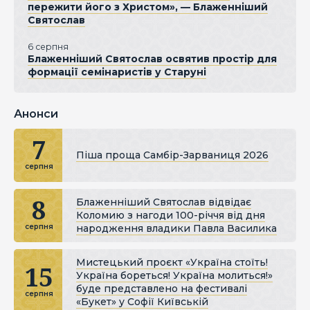
пережити його з Христом», — Блаженніший
Святослав
6 серпня
Блаженніший Святослав освятив простір для
формації семінаристів у Старуні
Анонси
7
Піша проща Самбір-Зарваниця 2026
серпня
8
Блаженніший Святослав відвідає
Коломию з нагоди 100-річчя від дня
народження владики Павла Василика
серпня
Мистецький проєкт «Україна стоїть!
15
Україна бореться! Україна молиться!»
буде представлено на фестивалі
серпня
«Букет» у Софії Київській