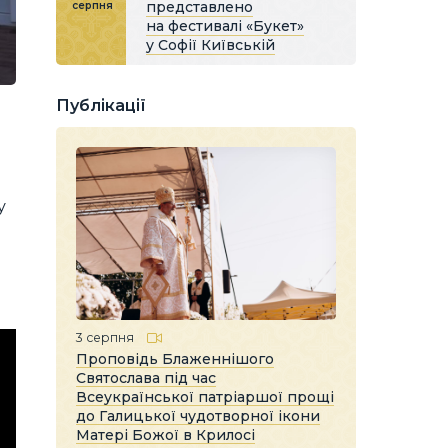
представлено
серпня
на фестивалі «Букет»
у Софії Київській
Публікації
у
3 серпня
Проповідь Блаженнішого
Святослава під час
Всеукраїнської патріаршої прощі
до Галицької чудотворної ікони
Матері Божої в Крилосі