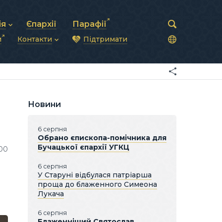
ія
Єпархії
Парафії
и
Контакти
Підтримати
астирська рада
нод
нсово-господарська діяльність
Загальна інформація
ди
ки та комунікації
Глава УГКЦ
ністративні питання
Синоди Єпископів
підрозділи
Трибунал
Патріарша курія
Новини
Єпархії та екзархати
6 серпня
Обрано єпископа-помічника для
Бучацької єпархії УГКЦ
500
6 серпня
У Старуні відбулася патріарша
проща до блаженного Симеона
Лукача
6 серпня
Блаженніший Святослав