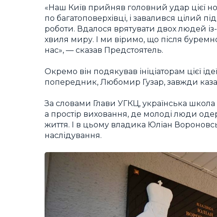
«Наш Київ прийняв головний удар цієї но
по багатоповерхівці, і завалився цілий пі
роботи. Вдалося врятувати двох людей із-п
хвиля миру. І ми віримо, що після буремн
нас», — сказав Предстоятель.
Окремо він подякував ініціаторам цієї ід
попередник, Любомир Гузар, завжди казав
За словами Глави УГКЦ, українська школа 
а простір виховання, де молоді люди оде
життя. І в цьому владика Юліан Воронов
наслідування.