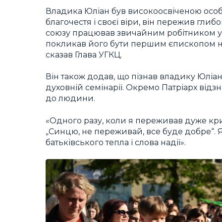
Владика Юліан був високоосвіченою осо
благочестя і своєї віри, він пережив гли
союзу працював звичайним робітником у к
покликав його бути першим єпископом но
сказав Глава УГКЦ.
Він також додав, що пізнав владику Юліана
духовній семінарії. Окремо Патріарх від
до людини.
«Одного разу, коли я переживав дуже кри
„Синцю, не переживай, все буде добре“. Я
батьківського тепла і слова надії».