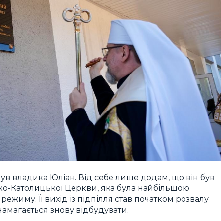
 був владика Юліан. Від себе лише додам, що він був
еко-Католицької Церкви, яка була найбільшою
ежиму. Її вихід із підпілля став початком розвалу
намагається знову відбудувати.