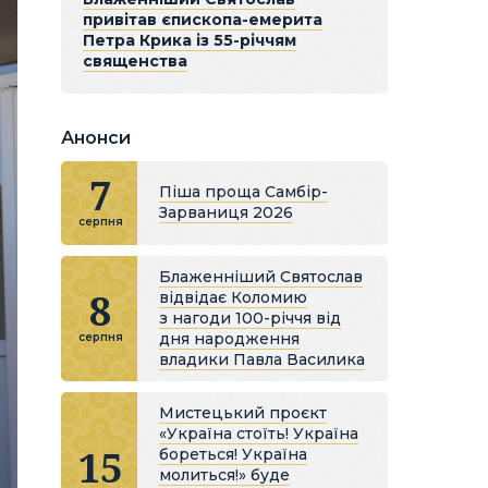
привітав єпископа-емерита
Петра Крика із 55-річчям
священства
Анонси
7
Піша проща Самбір-
Зарваниця 2026
серпня
Блаженніший Святослав
8
відвідає Коломию
з нагоди 100-річчя від
дня народження
серпня
владики Павла Василика
Мистецький проєкт
«Україна стоїть! Україна
15
бореться! Україна
молиться!» буде