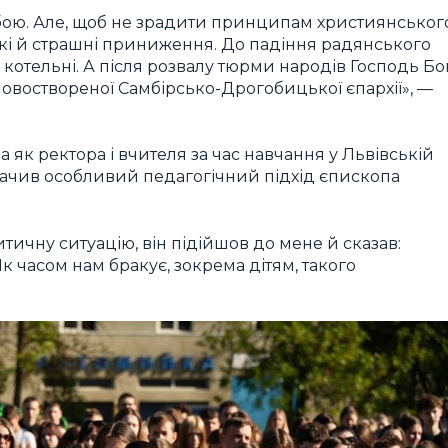
бою. Але, щоб не зрадити принципам християнськог
бокі й страшні приниження. До падіння радянського
отельні. А після розвалу тюрми народів Господь Бо
воствореної Самбірсько-Дрогобицької єпархії», —
 як ректора і вчителя за час навчання у Львівській
значив особливий педагогічний підхід єпископа
тичну ситуацію, він підійшов до мене й сказав:
к часом нам бракує, зокрема дітям, такого