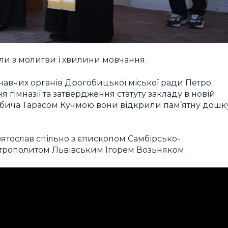
ли з молитви і хвилини мовчання.
навчих органів Дрогобицької міської ради Петро
гімназії та затвердження статуту закладу в новій
гобича Тарасом Кучмою вони відкрили пам’ятну дошк
тослав спільно з єпископом Самбірсько-
рополитом Львівським Ігорем Возьняком.