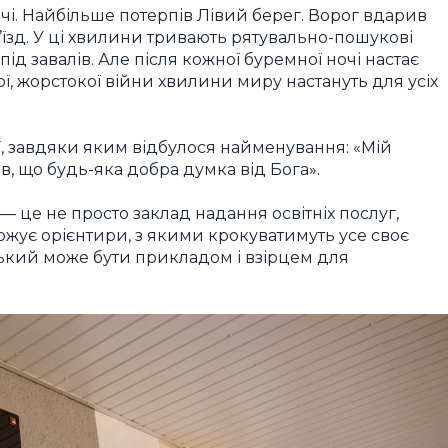
чі. Найбільше потерпів Лівий берег. Ворог вдарив
д’їзд. У ці хвилини тривають рятувально-пошукові
ід завалів. Але після кожної буремної ночі настає
ої, жорстокої війни хвилини миру настануть для усіх
еї, завдяки яким відбулося найменування: «Мій
, що будь-яка добра думка від Бога».
— це не просто заклад надання освітніх послуг,
ржує орієнтири, з якими крокуватимуть усе своє
ський може бути прикладом і взірцем для