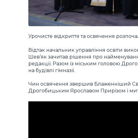
Урочисте відкриття та освячення розпоча
Відтак начальник управління освіти вико
Шев’як зачитав рішення про найменування 
редакції. Разом із міським головою Дро
на будівлі гімназії.
Чин освячення звершив Блаженніший Свя
Дрогобицьким Ярославом Прирізом і мит