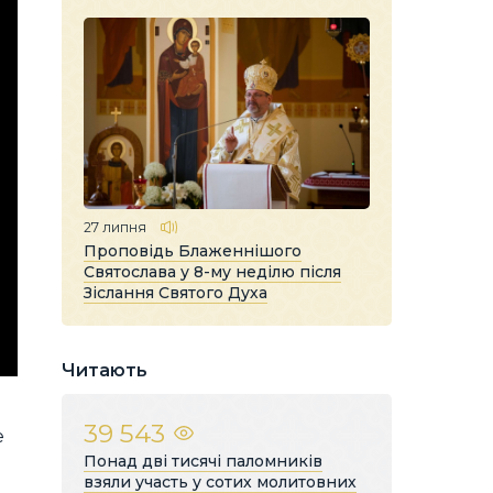
27 липня
Проповідь Блаженнішого
Святослава у 8-му неділю після
Зіслання Святого Духа
Читають
39 543
е
Понад дві тисячі паломників
взяли участь у сотих молитовних