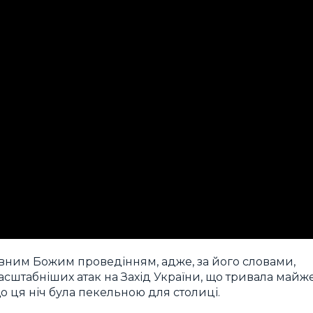
ивним Божим проведінням, адже, за його словами,
ймасштабніших атак на Захід України, що тривала майж
о ця ніч була пекельною для столиці.