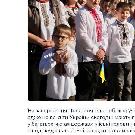
На завершення Предстоятель побажав учн
адже не всі діти України сьогодні мають
у багатьох містах держави міські голови 
а подекуди навчальні заклади відкривають