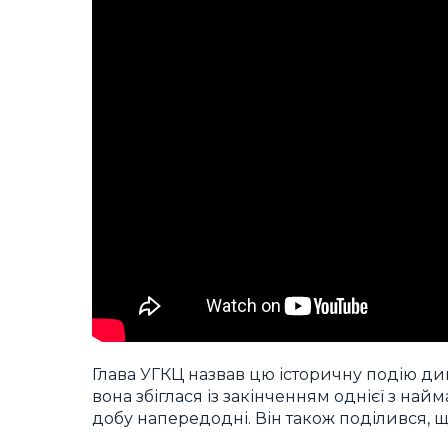
Глава УГКЦ назвав цю історичну подію д
вона збіглася із закінченням однієї з на
добу напередодні. Він також поділився, щ