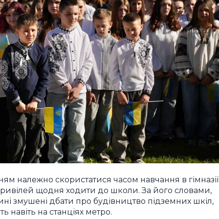
ям належно скористатися часом навчання в гімназії
 привілей щодня ходити до школи. За його словами,
нині змушені дбати про будівництво підземних шкіл,
 навіть на станціях метро.